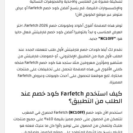
تشكيلة مميزة من الملابس والأحذية والمجوهرات النسائية
والإكسسوارات القيمة. قم بنسخ أفضل كود خصم Farfetch أو عرض
متوفر عبر موقع الكوبون الآن!
توفر هذه الصفحة أقوى أكواد وكوبونات خصم Farfetch 2026، اختر
العرض المناسب و ابدأ بالتوفير! أفضل كود خصم فارفيتش فعال حاليا
هو:
"NC10FF"
جديد.
نقدم لك أيضا كودات خصم فارفيتش لأول طلب للعملاء الجدد عند
الطلب لأول مرة من التطبيق الإلكتروني، أو خصومات فارفيتش من
مشاهير ومؤثرين معروفين مثلا ستجد هنا كود خصم Farfetch ملكه
كابلي الأقوى في هذه الصفحة لتحصل على تخفيضات على منتجات
مختارة. تابع موقعنا للحصول على أحدث كوبونات وعروض Farfetch
المميزة.
كيف استخدم Farfetch كود خصم عند
الطلب من التطبيق؟
استخدم الآن كود خصم Farfetch
(NC10FF)
الحصري في المغرب
لتتمكن من الحصول على خصم مميز بقيمة 10% على جميع منتجات
طلبك وتتمكن من الحصول على توفير رائع! كل ما عليك فعله هو
القيام بنسخ رمز الثيمة المتواجد على موقع الكوبون ولصقه في