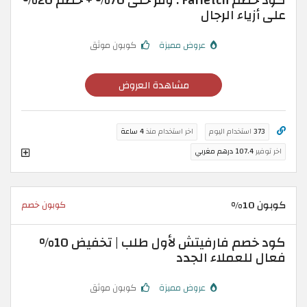
كود خصم Farfetch : وفّر حتى 70% + خصم 20%
على أزياء الرجال
عروض مميزة
كوبون موثق
مشاهدة العروض
373
استخدام اليوم
اخر استخدام منذ
4 ساعة
اخر توفير
107.4 درهم مغربي
كوبون 10%
كوبون خصم
كود خصم فارفيتش لأول طلب | تخفيض 10%
فعال للعملاء الجدد
عروض مميزة
كوبون موثق