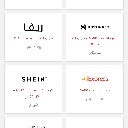
خصومات حتى 85% + كوبونات
كوبونات حصرية بقيمة 7%
15%
ريفا فاشون
هوستنجر
خصومات لغاية 50%
كوبونات خصم حتى 90% +
شحن مجاني
علي اكسبرس
شي ان