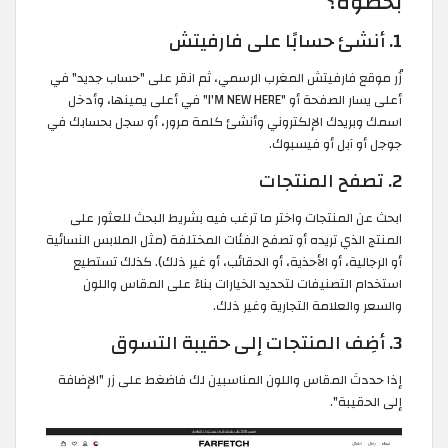
بخطوة؟
1. أنشئ حسابًا على فارفيتش
زُر موقع فارفيتش المغرب الرسمي، ثم انقر على "حساب جديد" في
أعلى يسار الصفحة أو "I'M NEW HERE" في أعلى يمينها، وأدخل
اسمك وبريدك الإلكتروني وأنشئ كلمة مرور، أو سجل بحسابك في
جوجل أو آبل أو فيسبوك.
2. تصفح المنتجات
ابحث عن المنتجات واختر ما ترغب فيه بشريط البحث للعثور على
المنتج الذي تريده أو تصفح الفئات المختلفة (مثل الملابس النسائية
أو الرجالية، أو الأحذية، أو الحقائب، أو غير ذلك). كذلك تستطيع
استخدام التصنيفات لتحديد الخيارات بناءً على المقاس واللون
والسعر والعلامة التجارية وغير ذلك.
3. أضِف المنتجات إلى حقيبة التسوق
إذا حددتَ المقاس واللون المناسبين لك فاضغط على زر "الإضافة
إلى الحقيبة".