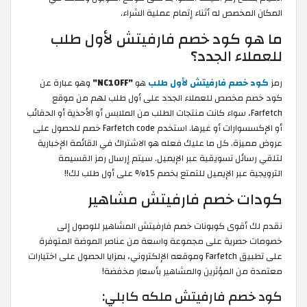
المكان المخصص له أثناء إتمام عملية الشراء.
ما هو كود خصم فارفيتش لأول طلب
للعملاء الجدد؟
رمز
كود خصم فارفيتش لأول طلب
هو
"NC10FF"
وهو عبارة عن
كود خصم مخصص للعملاء الجدد على أول طلب لهم من موقع
Farfetch، سواء كانت منتجات الطلب من الملابس أو الأحذية أو الحقائب
أو الإكسسوارات أو غيرها. استخدم Farfetch code خصم للحصول على
عروض مميزة. كل ما عليك فعله هو الاشتراك في القائمة الإخبارية
لتلقي رسائل تسويقية عبر الإيميل. سيتم إرسال رمز القسيمة
الترويجية عبر الإيميل للتمتع بخصم 15% على أول طلب لك!!
كودات خصم فارفيتش مشاهير
نقدم لك أقوى كوبونات خصم فارفيتش المشاهير للوصول إلى
خصومات حصرية على مجموعة واسعة من عناصر الموضة المتوفرة
على تطبيق Farfetch وموقعه الإلكتروني، بمزايا الحصول على اختيارات
معتمدة من المؤثرين والمشاهير بأسعار مخفضة!
كود خصم فارفيتش ملكه كابلي: