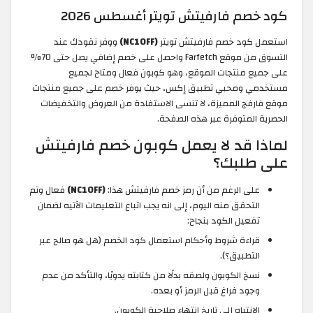
كود خصم فارفيتش تويتر أغسطس 2026
استعمل كود خصم فارفيتش تويتر
(NC10FF)
ووفر نقودك عند
التسوق من موقع Farfetch واحصل على خصم إضافي يصل حتى 70%
على جميع منتجات الموقع، وهو كوبون فعال ومتاح لجميع
مستخدمي ومحبي تطبيق إكس، حيث يوفر خصم على جميع منتجات
موقع فارفج المميزة، لا تنسى الاستفادة من العروض والتخفيضات
الحصرية المتوفرة عبر هذه الصفحة.
لماذا قد لا يعمل كوبون خصم فارفيتش
على طلبك؟
على الرغم من أن رمز خصم فارفيتش هذا:
(NC10FF)
فعال وتم
التحقق منه اليوم، إلى انه يجب اتباع التعليمات الآتيه لضمان
تفعيل الكود بنجاح:
قراءة شروط وأحكام استعمال كود الخصم (هل هو صالح عبر
التطبيق؟).
نسخ الكوبون ولصقه بدلًا من كتابته يدويًا، والتأكد من عدم
وجود فراغ قبل الرمز أو بعده.
الانتباه إلى تاريخ انتهاء صلاحية الكوبون.