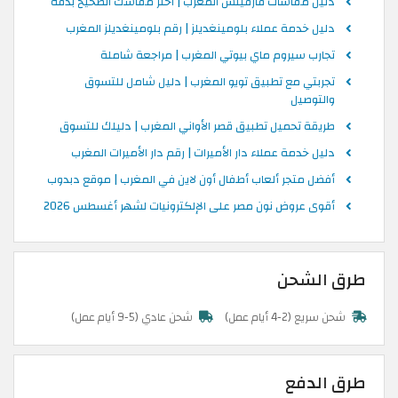
دليل مقاسات فارفيتش المغرب | اختر مقاسك الصحيح بدقة
دليل خدمة عملاء بلومينغديلز | رقم بلومينغديلز المغرب
تجارب سيروم ماي بيوتي المغرب | مراجعة شاملة
تجربتي مع تطبيق تويو المغرب | دليل شامل للتسوق
والتوصيل
طريقة تحميل تطبيق قصر الأواني المغرب | دليلك للتسوق
دليل خدمة عملاء دار الأميرات | رقم دار الأميرات المغرب
أفضل متجر ألعاب أطفال أون لاين في المغرب | موقع دبدوب
أقوى عروض نون مصر على الإلكترونيات لشهر أغسطس 2026
طرق الشحن
شحن سريع (2-4 أيام عمل)
شحن عادي (5-9 أيام عمل)
طرق الدفع