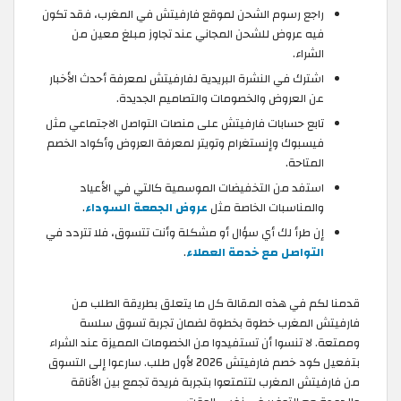
راجع رسوم الشحن لموقع فارفيتش في المغرب، فقد تكون
فيه عروض للشحن المجاني عند تجاوز مبلغ معين من
الشراء.
اشترك في النشرة البريدية لفارفيتش لمعرفة أحدث الأخبار
عن العروض والخصومات والتصاميم الجديدة.
تابع حسابات فارفيتش على منصات التواصل الاجتماعي مثل
فيسبوك وإنستغرام وتويتر لمعرفة العروض وأكواد الخصم
المتاحة.
استفد من التخفيضات الموسمية كالتي في الأعياد
والمناسبات الخاصة مثل
عروض الجمعة السوداء
.
إن طرأ لك أي سؤال أو مشكلة وأنت تتسوق، فلا تتردد في
التواصل مع خدمة العملاء
.
قدمنا لكم في هذه المقالة كل ما يتعلق بطريقة الطلب من
فارفيتش المغرب خطوة بخطوة لضمان تجربة تسوق سلسة
وممتعة. لا تنسوا أن تستفيدوا من الخصومات المميزة عند الشراء
بتفعيل كود خصم فارفيتش 2026 لأول طلب. سارعوا إلى التسوق
من فارفيتش المغرب لتتمتعوا بتجربة فريدة تجمع بين الأناقة