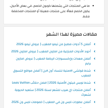
ما هي المنتجات التي يشملها كوبون الخصم، في بعض الأحيان،
يكون الخصم فعالًا على منتجات معينة أو المنتجات المخفضة
فقط.
مقالات مميزة لهذا الشهر
أفضل 5 أدوات مطبخ من تيمو المغرب | عروض تيمو 2026
أجود الأدوات المنزلية من امازون المغرب | عروض امازون 2026
أفضل معدات وإكسسوارات الرياضة المغرب | عروض امازون
برايم
شنط قوتشي الاصلية للنساء أون لاين | أفضل مواقع التسوق
المغرب
شنط لويس فيتون الأصلية 2026 | افضل حقائب Louis Vuitton
أفضل منتجات اي هيرب للشعر لسنة 2026 | ستعيد الحيوية
لشعرك
أفضل عطورات نايس ون في المغرب | خصومات نايس ون 2026