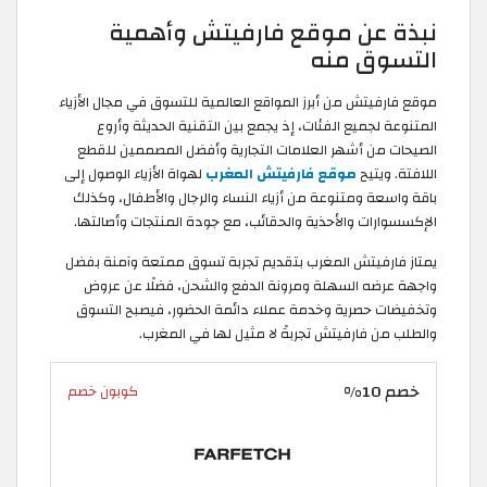
نبذة عن موقع فارفيتش وأهمية
التسوق منه
موقع فارفيتش من أبرز المواقع العالمية للتسوق في مجال الأزياء
المتنوعة لجميع الفئات، إذ يجمع بين التقنية الحديثة وأروع
الصيحات من أشهر العلامات التجارية وأفضل المصممين للقطع
اللافتة. ويتيح
موقع فارفيتش المغرب
لهواة الأزياء الوصول إلى
باقة واسعة ومتنوعة من أزياء النساء والرجال والأطفال، وكذلك
الإكسسوارات والأحذية والحقائب، مع جودة المنتجات وأصالتها.
يمتاز فارفيتش المغرب بتقديم تجربة تسوق ممتعة وآمنة بفضل
واجهة عرضه السهلة ومرونة الدفع والشحن، فضلًا عن عروض
وتخفيضات حصرية وخدمة عملاء دائمة الحضور، فيصبح التسوق
والطلب من فارفيتش تجربةً لا مثيل لها في المغرب.
خصم 10%
كوبون خصم