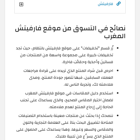
فارفيتش
نصائح في التسوق من موقع فارفيتش
المغرب
زُر قسم "تخفيضات" على موقع فارفيتش بانتظام، حيث تجد
تخفيضات كبيرة على مجموعة واسعة من المنتجات من
فساتينَ وأحذية وحقائبَ فاخرة.
احرص قبل شراء المنتج الذي تريده على قراءة مراجعات
العملاء السابقين، فبها تتصور جودة المنتج، ومدى
ملاءمته لك، وتجربة الناس له.
استخدم دليل المقاسات في موقع فارفيتش المغرب
لضمان اختيار المقاس الصحيح، والذي يساعدك على تجنب
الحاجة إلى إرجاع المنتج لعدم ملاءمته.
ننصحك إذا بحثتَ عن منتجات معينة باستخدام التصنيفات
المتاحة لتضييق البحث بناءً على العلامة التجارية واللون
والمقاس والسعر وغيرها، وهذا يساعدك على الحصول على
المنتج الذي يسرِّع من تلبية طلبك.