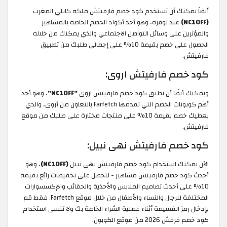
أيضاً يمكنك أن تستخدم كود خصم فارفيتش ملكه كابلي المغرب
(NC10FF)
عند توفره، وهو أحد أكواد الخصم الخاصة بالمشاهير
والمؤثرين على وسائل التواصل الاجتماعي والذي يمكنك من خلاله
الحصول على خصم بقيمة 10% على إجمالي طلبك من تطبيق
فارفيتش.
كود خصم فارفيتش اروى:
ويمكنك أيضًا أن تطبق كود خصم فارفيتش اروى
"NC10FF"
، وهو أحد
أهم كوبونات الخصم التي تقدمها Farfetch بالتعاون من أروى، والذي
يعطيك خصم بقيمة 10% على منتجات مختارة على طلبك من موقع
فارفيتش.
كود خصم فارفيتش نهى نبيل:
الآن يمكنك استخدام كود خصم فارفيتش نهى نبيل
(NC10FF)
، وهو
أحدث كود خصم فارفيتش مشاهير - لتحصل على تخفيضات رائع بقيمة
10% على أحدث تصاميم الملابس والأحذية والحقائب والإكسسوارات
المختلفة للرجال والنساء والأطفال من خلال موقع Farfetch. فقط قم
بإدخال رمز القسيمة أثناء عملية الشراء الخاصة بك ولا تنسى استخدام
كود خصم فرفش 2026 من موقع الكوبون.