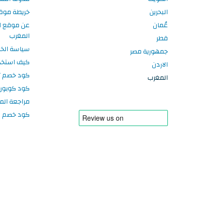
البحرين
خريطة موق
عُمان
عن موقع ا
المغرب
قطر
سياسة الخ
جمهورية مصر
كيف استخد
الاردن
كود خصم تر
المغرب
كود كوبون
مراجعة الم
كود خصم سبورتر