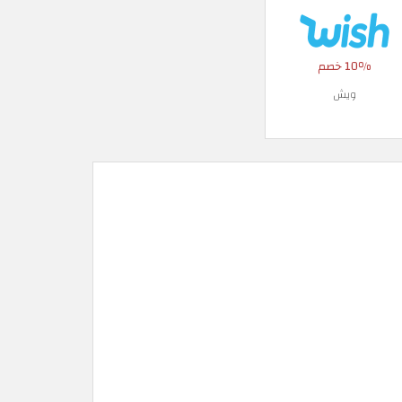
10٪ خصم
ويش