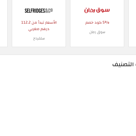
5% كود خصم
الأسعار تبدأ من 112.2
درهم مغربي
سوق رمان
سلفردج
 التصنيف