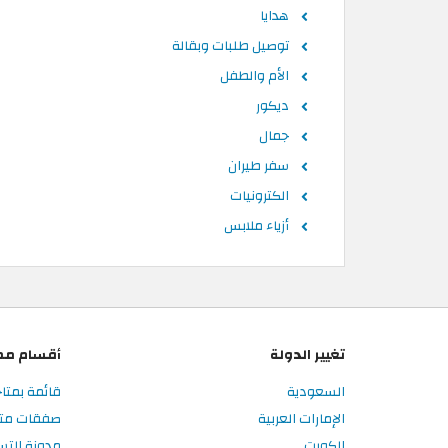
هدايا
توصيل طلبات وبقالة
الأم والطفل
ديكور
جمال
سفر طيران
الكترونيات
أزياء ملابس
تغيير الدولة
أقسام مم
السعودية
قائمة بمتا
الإمارات العربية
صفقات متا
الكويت
مدونة الت