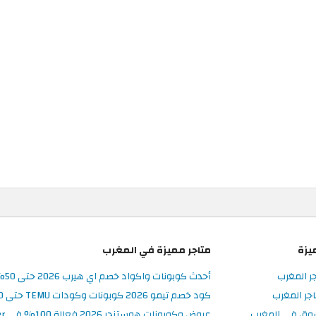
يزة
متاجر مميزة في المغرب
جر المغرب
أحدث كوبونات واكواد خصم اي هيرب 2026 حتى 50% في iHerb المغرب
جر المغرب
كود خصم تيمو 2026 كوبونات وكودات TEMU حتى 90% على الطلبات
سوق في المغرب
عروض وكوبونات هوستنجر 2026 فعالة 100% في Hostinger المغرب