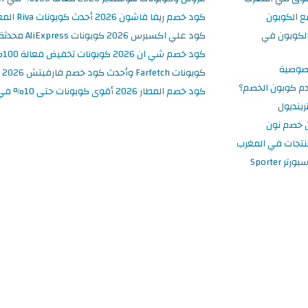
ع الكوبون
كود خصم ريفا فاشون 2026 أحدث كوبونات Riva المغرب حتى 50%
لكوبون في
كود علي اكسبرس 2026 كوبونات AliExpress محدثة وفعالة حتى 50%
كود خصم شي ان 2026 كوبونات تخفيض فعالة 100% في SHEIN المغرب
صوصية
كوبونات Farfetch وأحدث كود خصم فارفيتش 2026
م كوبون الخصم؟
كود خصم المطار 2026 أقوى كوبونات حتى 10% في تطبيق Almatar
ينديول
 خصم نون
نتجات في المغرب
 Sporter