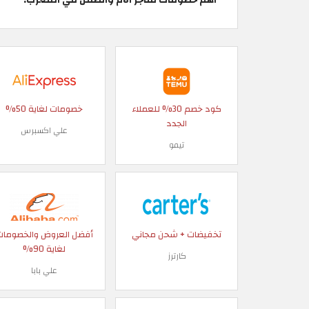
كود خصم 30% للعملاء
خصومات لغاية 50%
الجدد
علي اكسبرس
تيمو
تخفيضات + شحن مجاني
أفضل العروض والخصومات
لغاية 90%
كارترز
علي بابا