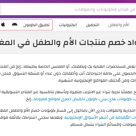
الأم والطفل
التجميل
الكترونيات
تطبيق الكوبون
اد خصم منتجات الأم والطفل في المغ
ء بعض مستحضرات العناية بكِ وبطفلك، أو الملابس الخاصة بكليكما...إلخ من ال
والحصول على كافة احتياجاتك أنتِ وأطفالك دون عناء أو مشقة التسوق. فنحن ف
 ومن مُختلف المواقع الإلكترونية الشهيرة.
ائنا تجربة شراء عبر الانترنت متميزة وبأسعار تنافسية عبر المتاجر التسويقية ا
،
كوبونات هاي بيبي
،
كوبون تخفيض حصري لموقع ممزورلد
...إلخ.
جارية والمولات بادري الآن بالدخول إلى قسم كوبونات خصم الأم والطفل المغرب 2026 على موقعن
المُقدمة من أشهر الأسواق الإلكترونية.
وبعدها سجلي اشتراكك بقائمة موقع ال
لخصومات وقسائم الشراء بشكل مستمر.