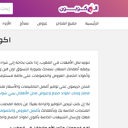
الرئيسية
جميع المتاجر
عروض
نصائح
الأزياء
اكو
تنويه لكل الأمهات في المغرب، إذا كنتِ بحاجة إلى شرا
برفقة أطفالك الصغار، ننصحك بضرورة التسوق اون لاين 
وأكواد الخصم، العروض والخصومات على كافة مستلزماتك
فنحن حريصون على توفير أفضل التخفيضات والأسعار لمنح عمل
ماماز وباباز
،
اكواد خصم وعروض محل الأطفال بيبي شوب
لذا إن كنتِ تريدين التوفير والراحة بعيدًا عن زحمة المحلات الت
المنتجات الخاصة بكِ وبأطفالك ب
أفضل العروض والخصومات 
معكِ وإرسال التنبيهات الخاصة بأقوى اكواد الخصم وا
اهم خصومات متاجر الأم والطفل في المغرب: