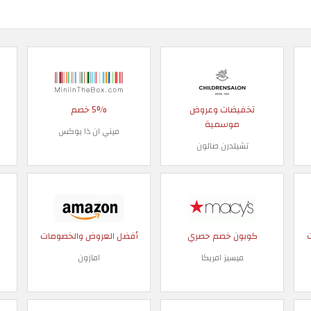
تخفيضات وعروض
5% خصم
موسمية
ميني ان ذا بوكس
تشيلدرن صالون
كوبون خصم حصري
أفضل العروض والخصومات
ميسيز امريكا
امازون