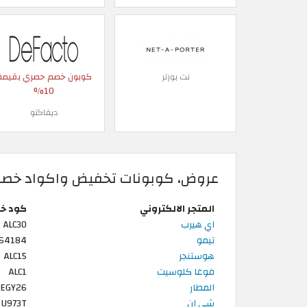
كوبون خصم حصري بقيمة
نت بورتر
10%
ديفاكتو
عروض، كوبونات تخفيض واكواد خصم 
المتجر الالكتروني
كود خ
اي هيرب
ALC30
تيمو
964184
هوستنجر
ALC15
فوغا كلوسيت
ALC1
المطار
EGY26
شي ان
U973T