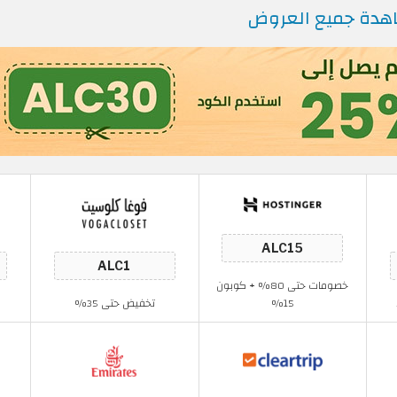
دة جميع العروض
خصومات حتى 80% + كوبون
15%
تخفيض حتى 35%