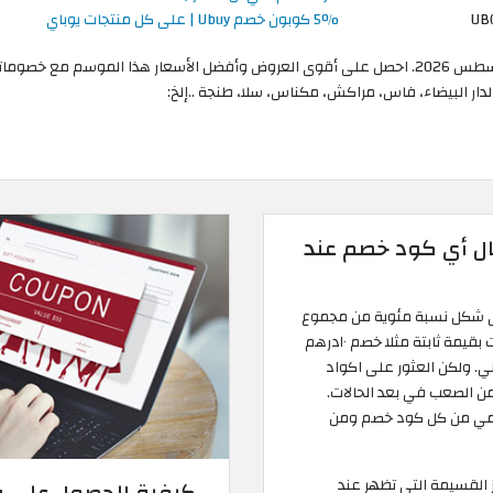
UB
5% كوبون خصم Ubuy | على كل منتجات يوباي
جميع أكواد الخصم والكوبونات المذكورة صالحة خلال أغسطس 2026. احصل على أقوى العروض وأفضل الأسعار
دار البيضاء، فاس، مراكش، مكناس، سلا، طنجة ..إلخ:
ال أي كود خصم عند
لى شكل نسبة مئوية من مجموع
الطلب مثلا ١٠% من القيمة الكلية عند الشراء أو تخفيضات بقيمة ثابتة مثلا خصم ١٠درهم
الشحن المجاني. ولكن العثور على اكواد
ن الصعب في بعد الحالات.
ومي من كل كود خصم ومن
ز القسيمة التي تظهر عند