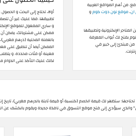
كيفية الحصول على ر
فع. من أهم المواقع العربية
ان
،
موقع نون دوت كوم
و
أولا، تحتاج إلى البحث و الحصول
تطبيقها. فما عليك غير أن تتص
و ساري المفعول للموقع الإلكت
المتاجر الإلكترونية وتطبيقها
ممكن على مشترياتك. يمكن أن تخ
قوم بفتح لك أبواب المعرفة
بالعملة المحلية (درهم مغربي)،
 من مبتدئ إلى خبير في
الممكن أيضا أن تنطبق على معظ
ترنت.
معينة أو فئات محددة. و يتطلب
لذلك عليك التأكد على الدوام م
حتاجها: ستظهر لك قيمة الخصم (كنسبة أو قيمة ثابتة بالدرهم مغربي)، تاريخ 
ن" والذي سيؤدي إلى فتح موقع التسوق في نافذة جديدة ويقوم بالكشف عن الرم