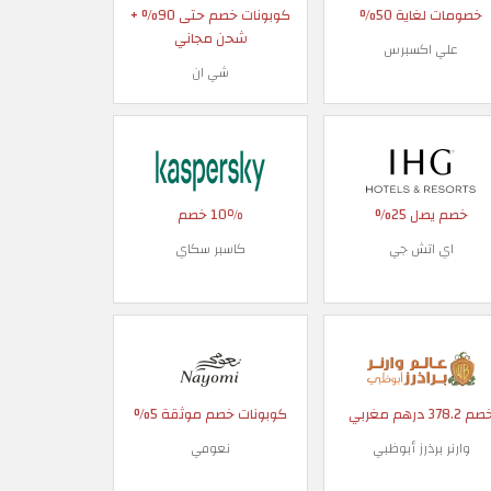
خصومات لغاية 50%
كوبونات خصم حتى 90% +
شحن مجاني
علي اكسبرس
شي ان
خصم يصل 25%
10٪ خصم
اي اتش جي
كاسبر سكاي
م 378.2 درهم مغربي
كوبونات خصم موثقة 5%
وارنر برذرز أبوظبي
نعومي