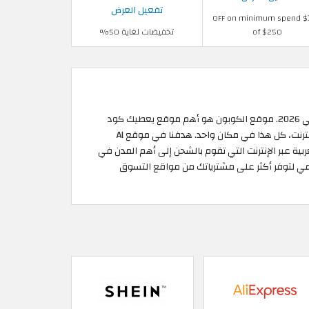
تفعيل العرض
$17.5 OFF on minimum spend
of $250
تخفيضات لغاية 50%
هو أهم وأفضل موقع كوبونات عربي يقوم بجمع آلاف كودات وكوبونات الخصم، العروض والخصومات الفعالة في 2026. موقع الكوبون هو أهم موقع يعطيك كود
خصم. بالإضافة إلى مساعدتك في تعلم كيفية إستعمال وتطبيق كوبون أو كود خصم للتوفير عند التسوق اون لاين من أي موقع عبر الإنترنت، كل هذا في مكان واحد. هدفنا في موقع Al
ربية عبر الإنترنت التي تقوم بالشحن إلى أهم المدن في
يومي لتوفر أكثر على مشترياتك من مواقع التسوق