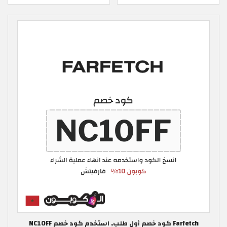
Farfetch كود خصم أول طلب, استخدم كود خصم NC10FF