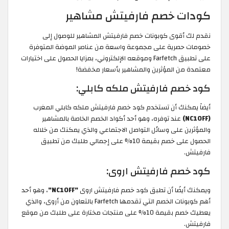
كودات خصم فارفيتش مشاهير
نقدم لك أقوى كوبونات خصم فارفيتش المشاهير للوصول إلى
خصومات حصرية على مجموعة واسعة من عناصر الموضة المتوفرة
على تطبيق Farfetch وموقعه الإلكتروني، بمزايا الحصول على اختيارات
معتمدة من المؤثرين والمشاهير بأسعار مخفضة!
كود خصم فارفيتش ملكه كابلي:
أيضاً يمكنك أن تستخدم كود خصم فارفيتش ملكه كابلي المغرب
(NC10FF)
عند توفره، وهو أحد أكواد الخصم الخاصة بالمشاهير
والمؤثرين على وسائل التواصل الاجتماعي والذي يمكنك من خلاله
الحصول على خصم بقيمة 10% على إجمالي طلبك من تطبيق
فارفيتش.
كود خصم فارفيتش اروى:
ويمكنك أيضًا أن تطبق كود خصم فارفيتش اروى
"NC10FF"
، وهو أحد
أهم كوبونات الخصم التي تقدمها Farfetch بالتعاون من أروى، والذي
يعطيك خصم بقيمة 10% على منتجات مختارة على طلبك من موقع
فارفيتش.