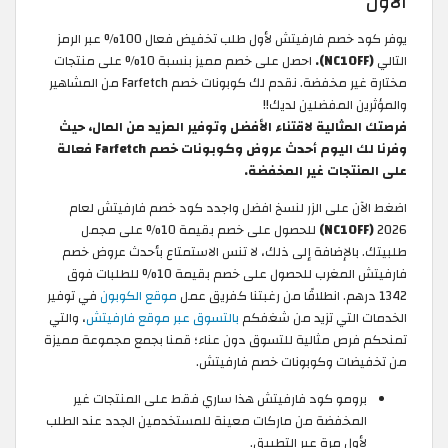
الأول
يوفر كود خصم فارفيتش لأول طلب تخفيض فعال 100% عبر الرمز
التالي
(NC10FF).
احصل على خصم مميز بنسبة 10% على منتجات
مختارة غير مخفضة. نقدم لك كوبونات خصم Farfetch من المشاهير
والمؤثرين المفضلين لديك!!
فرصتك المثالية لاقتناء الأفضل وتوفير المزيد من المال، حيث
وفرنا لك اليوم أحدث عروض وكوبونات خصم Farfetch فعالة
على المنتجات غير المخفضة.
اضغط الآن على الزر لنسخ افضل واجدد كود خصم فارفيتش لعام
2026
(NC10FF)
للحصول على خصم بقيمة 10% على مجمل
طلبيتك. بالإضافة إلى ذلك، لا تنس الاستمتاع بأحدث عروض خصم
فارفيتش المغرب للحصول على خصم بقيمة 10% للطلبات فوق
1342 درهم. انطلاقًا من رغبتنا كفريق عمل
موقع الكوبون
في توفير
الخدمات التي تزيد من شغفكم
بالتسوق عبر موقع فارفيتش
، والتي
تمنحكم فرص مثالية للتسوق دون عناء؛ قمنا بجمع مجموعة مميزة
من تخفيضات وكوبونات خصم فارفيتش.
برومو كود فارفيتش هذا ساري فقط على المنتجات غير
المخفضة من ماركات معينة للمستخدمين الجدد عند الطلب
لأول مرة عبر التطبيق.