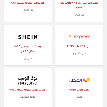
خصومات حتى 85% + كوبونات
كوبونات حصرية بقيمة 7%
15%
ريفا فاشون
هوستنجر
خصومات لغاية 50%
كوبونات خصم حتى 90% +
شحن مجاني
علي اكسبرس
شي ان
خصم لغاية 10%
اكواد خصم حصرية لغاية 80%
المطار
فوغا كلوسيت