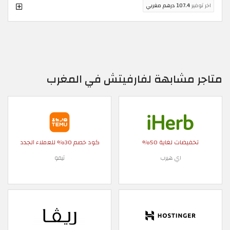
اخر توفير
107.4 درهم مغربي
متاجر مشابهة لفارفيتش في المغرب
تخفيضات لغاية 50%
كود خصم 30% للعملاء الجدد
اي هيرب
تيمو