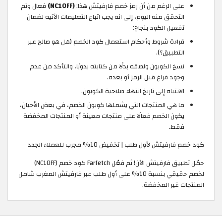
على الرغم من أن رمز خصم فارفيتش هذا:
(NC10FF)
فعال وتم
التحقق منه اليوم، إلى انه يجب اتباع التعليمات الآتيه لضمان
تفعيل الكود بنجاح:
قراءة شروط وأحكام استعمال كود الخصم (هل هو صالح عبر
التطبيق؟).
نسخ الكوبون ولصقه بدلًا من كتابته يدويًا، والتأكد من عدم
وجود فراغ قبل الرمز أو بعده.
الانتباه إلى تاريخ انتهاء صلاحية الكوبون.
ما هي المنتجات التي يشملها كوبون الخصم، في بعض الأحيان،
يكون الخصم فعالًا على منتجات معينة أو المنتجات المخفضة
فقط.
كود خصم فارفيتش لأول طلب | تخفيض 10% مجرب للعملاء الجدد
حمّل تطبيق فارفيتش الآن! ثم فعّل Farfetch كود خصم (NC10FF)
لخصم حقيقي بنسبة 10% على أول طلب عبر فارفيتش المغرب شامل
المنتجات غير المخفضة.