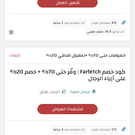
تفعيل العرض
475
استخدام اليوم
اخر استخدام منذ
5 ساعة
اخر توفير
36.6 درهم مغربي
خصومات حتى 70% +تخفيض اضافي 20%
تنزيلات
كود خصم Farfetch : وفّر حتى 70% + خصم 20%
على أزياء الرجال
عروض مميزة
كوبون موثق
مشاهدة العروض
373
استخدام اليوم
اخر استخدام منذ
4 ساعة