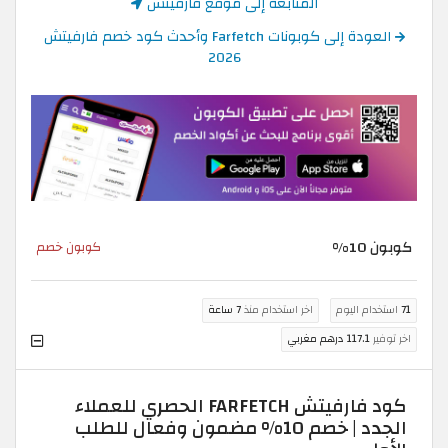
المتابعة إلى موقع فارفيتش
العودة إلى كوبونات Farfetch وأحدث كود خصم فارفيتش
2026
كوبون 10%
كوبون خصم
71
استخدام اليوم
اخر استخدام منذ
7 ساعة
اخر توفير
117.1 درهم مغربي
كود فارفيتش FARFETCH الحصري للعملاء
الجدد | خصم 10% مضمون وفعال للطلب