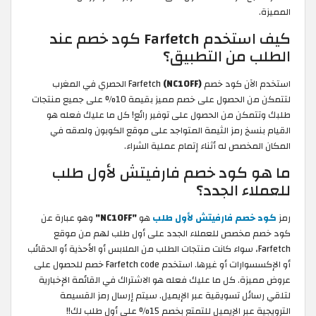
المميزة.
كيف استخدم Farfetch كود خصم عند
الطلب من التطبيق؟
استخدم الآن كود خصم Farfetch
(NC10FF)
الحصري في المغرب
لتتمكن من الحصول على خصم مميز بقيمة 10% على جميع منتجات
طلبك وتتمكن من الحصول على توفير رائع! كل ما عليك فعله هو
القيام بنسخ رمز الثيمة المتواجد على موقع الكوبون ولصقه في
المكان المخصص له أثناء إتمام عملية الشراء.
ما هو كود خصم فارفيتش لأول طلب
للعملاء الجدد؟
رمز
كود خصم فارفيتش لأول طلب
هو
"NC10FF"
وهو عبارة عن
كود خصم مخصص للعملاء الجدد على أول طلب لهم من موقع
Farfetch، سواء كانت منتجات الطلب من الملابس أو الأحذية أو الحقائب
أو الإكسسوارات أو غيرها. استخدم Farfetch code خصم للحصول على
عروض مميزة. كل ما عليك فعله هو الاشتراك في القائمة الإخبارية
لتلقي رسائل تسويقية عبر الإيميل. سيتم إرسال رمز القسيمة
الترويجية عبر الإيميل للتمتع بخصم 15% على أول طلب لك!!