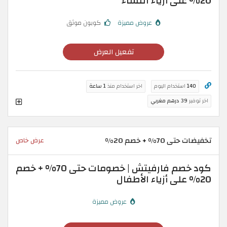
20% على أزياء النساء
عروض مميزة
كوبون موثق
تفعيل العرض
140
استخدام اليوم
اخر استخدام منذ
1 ساعة
اخر توفير
39 درهم مغربي
تخفيضات حتى 70% + خصم 20%
عرض خاص
كود خصم فارفيتش | خصومات حتى 70% + خصم
20% على أزياء الأطفال
عروض مميزة