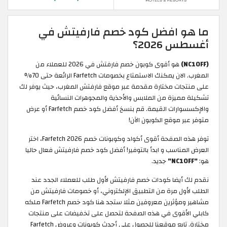
ما هو افضل كود خصم فارفيتش في
أغسطس 2026؟
(NC10FF)
هو أقوى كوبون خصم فارفتش في 2026 للعملاء من
المغرب. الان يمكنك الاستمتاع بخصومات Farfetch الرائعة حتى 70%
على منتجات مختارة مقدمة عبر موقع فارفتش المغرب، حيث يوفر لك
تشكيلة مميزة من الملابس والأحذية والمجوهرات النسائية
والإكسسوارات القيمة. قم بنسخ أفضل كود خصم Farfetch أو عرض
متوفر عبر موقع الكوبون الآن!
توفر هذه الصفحة أقوى أكواد وكوبونات خصم Farfetch 2026، اختر
العرض المناسب و ابدأ بالتوفير! أفضل كود خصم فارفيتش فعال حاليا
هو:
"NC10FF"
جديد.
نقدم لك أيضا كودات خصم فارفيتش لأول طلب للعملاء الجدد عند
الطلب لأول مرة من التطبيق الإلكتروني، أو خصومات فارفيتش من
مشاهير ومؤثرين معروفين مثلا ستجد هنا كود خصم Farfetch ملكه
كابلي الأقوى في هذه الصفحة لتحصل على تخفيضات على منتجات
مختارة. تابع موقعنا للحصول على أحدث كوبونات وعروض Farfetch