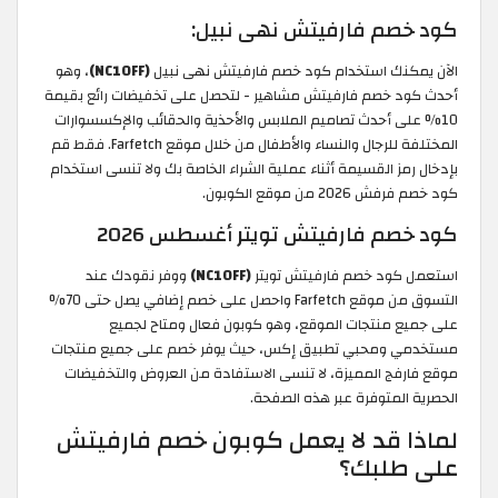
كود خصم فارفيتش نهى نبيل:
الآن يمكنك استخدام كود خصم فارفيتش نهى نبيل
(NC10FF)
، وهو
أحدث كود خصم فارفيتش مشاهير - لتحصل على تخفيضات رائع بقيمة
10% على أحدث تصاميم الملابس والأحذية والحقائب والإكسسوارات
المختلفة للرجال والنساء والأطفال من خلال موقع Farfetch. فقط قم
بإدخال رمز القسيمة أثناء عملية الشراء الخاصة بك ولا تنسى استخدام
كود خصم فرفش 2026 من موقع الكوبون.
كود خصم فارفيتش تويتر أغسطس 2026
استعمل كود خصم فارفيتش تويتر
(NC10FF)
ووفر نقودك عند
التسوق من موقع Farfetch واحصل على خصم إضافي يصل حتى 70%
على جميع منتجات الموقع، وهو كوبون فعال ومتاح لجميع
مستخدمي ومحبي تطبيق إكس، حيث يوفر خصم على جميع منتجات
موقع فارفج المميزة، لا تنسى الاستفادة من العروض والتخفيضات
الحصرية المتوفرة عبر هذه الصفحة.
لماذا قد لا يعمل كوبون خصم فارفيتش
على طلبك؟