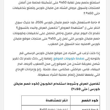
استمتع بخصم يصل لغاية 50% على تشكيلة ضخمة من أفضل
المنتجات وتسوق عروض الشتاء من مايكل كورس وتمتع بتخفيضات
حتى 50% !!
لا حاجة لاستعمال كود خصم مايكل كورس 2026، ما عليك سوى
النقر على زر "مشاهدة العروض" لتفعيل العرض والبدء بالتسوق!!
نقدم لك اليوم عرض حصري وخاص لتحصل على تخفيضات وكوبونات
خصم مايكل كورس التي تصل إلى 50% على منتجات موقع مايكل
كورس الاصليه عند التسوق من المغرب.
إذا كنت ترغب في الشراء من موقع مايكل كورس الرسمي قم
بالتوجه إلى
صفحة كوبونات الموقع
. إضافة إلى ذلك نقدم لك تقرير
شامل لطريقة الشحن من الموقع إلى مدن (المغرب (الرباط، الدار
البيضاء، فاس، مراكش، مكناس، سلا، طنجة ..إلخ وإجراءات الإرجاع
التي يضعها لضمان إتمام عملية الشراء بسهولة.
تفاصيل العرض وشروط استخدام الكوبون (كود خصم مايكل
كورس | حتى 50%)
كود الخصم
انقر للمشاهدة
قيمة الخصم
تخفيضات لغاية 50%