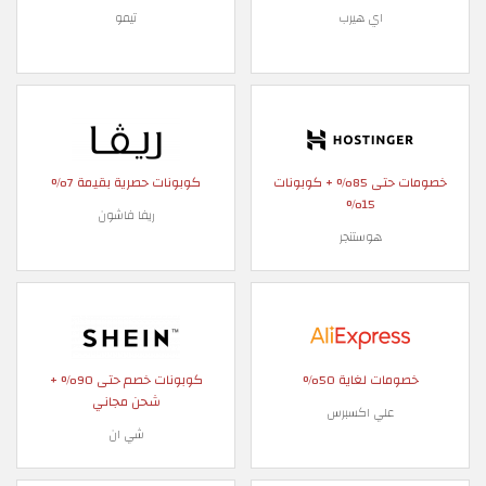
اي هيرب
تيمو
خصومات حتى 85% + كوبونات
كوبونات حصرية بقيمة 7%
15%
ريفا فاشون
هوستنجر
خصومات لغاية 50%
كوبونات خصم حتى 90% +
شحن مجاني
علي اكسبرس
شي ان