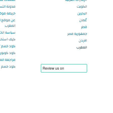
الكويت
مدونة الت
البحرين
خريطة موق
عُمان
عن موقع ا
المغرب
قطر
سياسة الخ
جمهورية مصر
كيف استخد
الاردن
كود خصم تر
المغرب
كود كوبون
مراجعة الم
كود خصم سبورتر