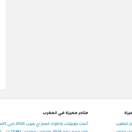
يزة
متاجر مميزة في المغرب
جر المغرب
أحدث كوبونات واكواد خصم اي هيرب 2026 حتى 25% في iHerb المغرب
جر المغرب
كود خصم تيمو 2026 كوبونات وكودات TEMU حتى 90% على الطلبات