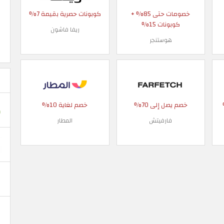
خصومات حتى 85% +
كوبونات حصرية بقيمة 7%
كوبونات 15%
ريفا فاشون
هوستنجر
 90%
خصم يصل إلى 70%
خصم لغاية 10%
فارفيتش
المطار