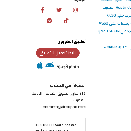
تطبيق الكوبون
رابط تحميل التطبيق
متوفر لأجهزة
العنوان في المغرب
511 شارع السوق القديم - الرباط،
المغرب
morocco@alcoupon.com
DISCLOSURE: Some Ads are
paid and we may earn