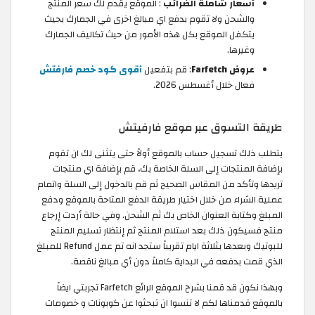
أسعار شاملة الضرائب
: الموقع يقدم لك سعر المنتج
والشحن ولا تقوم بدفع اي مبالغ اخرى في الجمارك بحيث
يتكفل الموقع بكل هذه الأمور من حيث تكاليف الجمارك
وغيرها.
عروض Farfetch
: قم بتفعيل
أقوى كود خصم فارفتش
فعال خلال أغسطس 2026.
طريقة التسوق عبر موقع فارفيتش
يتطلب ذلك تسجيل حساب بالموقع أولاً حتى يتثنى لك ان تقوم
بإضافة المنتجات إلى السلة الخاصة بك، قم بإضافة اي منتجات
تريدها وتأكد من المقاس الصحيح ثم قم بالدخول إلى السلة واتمام
عملية الشراء من خلال اختيار طريقة الدفع المتاحة بالموقع ودفع
المبلغ وكتابة العنوان الخاص بك ثم الشحن. وفي حالة أردت إرجاع
منتج فسيكون ذلك بعد استلام المنتج ثم إنتظار تسليم المنتج
للبوتيك وبعدها بثلاثة ايام تقريباً ستجد انه تم عمل Refund للمبلغ
الذي قمت بدفعه في البداية كاملاً دون أي مبالغ ناقصة.
وبهذا نكون قد قمنا بشرح الموقع الرائع Farfetch تجربتي ايضاً
بالموقع قدمناها لكم لا تنسوا ان تبحثوا عن كوبونات و خصومات