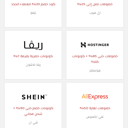
خصومات تصل إلى 25%
كود خصم 30% للعملاء الجدد
اي هيرب
تيمو
خصومات حتى 85% + كوبونات
كوبونات حصرية بقيمة 7%
15%
ريفا فاشون
هوستنجر
خصومات لغاية 50%
كوبونات خصم حتى 90% +
شحن مجاني
علي اكسبرس
شي ان