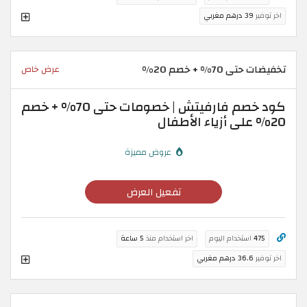
اخر توفير
39 درهم مغربي
تخفيضات حتى 70% + خصم 20%
عرض خاص
كود خصم فارفيتش | خصومات حتى 70% + خصم
20% على أزياء الأطفال
عروض مميزة
تفعيل العرض
475
استخدام اليوم
اخر استخدام منذ
5 ساعة
اخر توفير
36.6 درهم مغربي