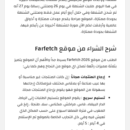
في هذا اليوم. طلبت الشنطة في يوم 26 وصلتني رسالة يوم 27 أنه
تم شحن الشنطة وفي خلال أربع أيام عمل فقط وصلتني الشنطة
بجودة ممتازة، الموقع صراحة يقدم جودات ممتازة و أذواق
عالمية وأرفقت لكم الآن صورة للشنطة أخبرونا عن رأيكم فيها،
الشنطة بجودة ممتازة.
شرح الشراء من موقع Farfetch
الطلب من موقع Farfetch 2026 بسيط جداً والأهم أن الموقع يتميز
بثلاثة مميزات رائعة تمكن اي موقع من النجاح وهم كما يلي:
إرجاع المنتجات مجاناً
: إن كانت المنتجات غير مناسبة أو
بها عيب صناعة أو بمقاس مختلف فبإمكانك إرجاعها
بسهولة من الموقع فهو يقوم بإرجاع المنتجات مجانا.
تسليم سريع
: يقوم الموقع بتسليم الطلبات إلى الرباط،
الدار البيضاء، فاس، مراكش، مكناس، سلا، طنجة ..إلخ في
المغرب في فترة اقصاها اسبوع على حسب المكان الذي
تعيش فيه وفي كل التجارب الخاصة بالموقع تم الإستلام
في 4 أيام : 5 أيام.