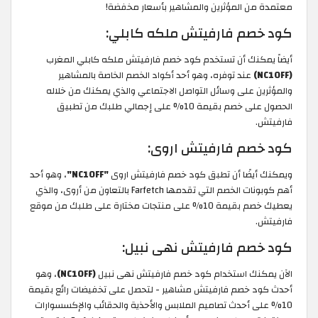
معتمدة من المؤثرين والمشاهير بأسعار مخفضة!
كود خصم فارفيتش ملكه كابلي:
أيضاً يمكنك أن تستخدم كود خصم فارفيتش ملكه كابلي المغرب
(NC10FF)
عند توفره، وهو أحد أكواد الخصم الخاصة بالمشاهير
والمؤثرين على وسائل التواصل الاجتماعي والذي يمكنك من خلاله
الحصول على خصم بقيمة 10% على إجمالي طلبك من تطبيق
فارفيتش.
كود خصم فارفيتش اروى:
ويمكنك أيضًا أن تطبق كود خصم فارفيتش اروى
"NC10FF"
، وهو أحد
أهم كوبونات الخصم التي تقدمها Farfetch بالتعاون من أروى، والذي
يعطيك خصم بقيمة 10% على منتجات مختارة على طلبك من موقع
فارفيتش.
كود خصم فارفيتش نهى نبيل:
الآن يمكنك استخدام كود خصم فارفيتش نهى نبيل
(NC10FF)
، وهو
أحدث كود خصم فارفيتش مشاهير - لتحصل على تخفيضات رائع بقيمة
10% على أحدث تصاميم الملابس والأحذية والحقائب والإكسسوارات