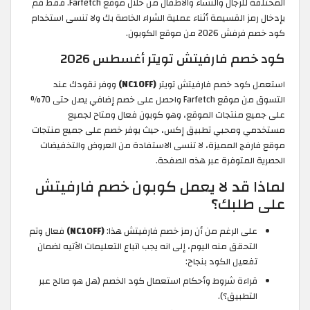
المختلفة للرجال والنساء والأطفال من خلال موقع Farfetch. فقط قم
بإدخال رمز القسيمة أثناء عملية الشراء الخاصة بك ولا تنسى استخدام
كود خصم فرفش 2026 من موقع الكوبون.
كود خصم فارفيتش تويتر أغسطس 2026
استعمل كود خصم فارفيتش تويتر
(NC10FF)
ووفر نقودك عند
التسوق من موقع Farfetch واحصل على خصم إضافي يصل حتى 70%
على جميع منتجات الموقع، وهو كوبون فعال ومتاح لجميع
مستخدمي ومحبي تطبيق إكس، حيث يوفر خصم على جميع منتجات
موقع فارفج المميزة، لا تنسى الاستفادة من العروض والتخفيضات
الحصرية المتوفرة عبر هذه الصفحة.
لماذا قد لا يعمل كوبون خصم فارفيتش
على طلبك؟
على الرغم من أن رمز خصم فارفيتش هذا:
(NC10FF)
فعال وتم
التحقق منه اليوم، إلى انه يجب اتباع التعليمات الآتيه لضمان
تفعيل الكود بنجاح:
قراءة شروط وأحكام استعمال كود الخصم (هل هو صالح عبر
التطبيق؟).