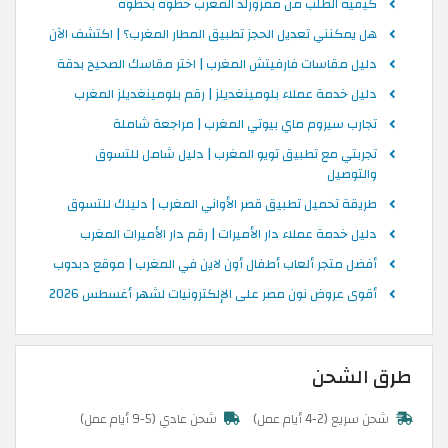
كيفية الطلب من ممزورلد المغرب خطوة بخطوة
هل يمكنني تعديل الحجز تطبيق المطار المغرب؟ | اكتشف الآن
دليل مقاسات فارفيتش المغرب | اختر مقاسك الصحيح بدقة
دليل خدمة عملاء بلومينغديلز | رقم بلومينغديلز المغرب
تجارب سيروم ماي بيوتي المغرب | مراجعة شاملة
تجربتي مع تطبيق تويو المغرب | دليل شامل للتسوق
والتوصيل
طريقة تحميل تطبيق قصر الأواني المغرب | دليلك للتسوق
دليل خدمة عملاء دار الأميرات | رقم دار الأميرات المغرب
أفضل متجر ألعاب أطفال أون لاين في المغرب | موقع دبدوب
أقوى عروض نون مصر على الإلكترونيات لشهر أغسطس 2026
طرق الشحن
شحن سريع (2-4 أيام عمل)
شحن عادي (5-9 أيام عمل)