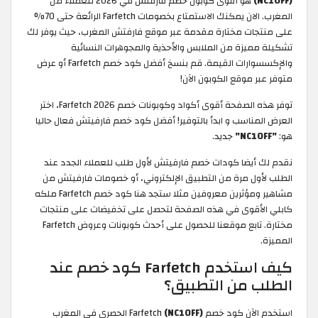
(NC10FF)
هو أقوى كوبون خصم فارفتش في 2026 للعملاء من
المغرب. الان يمكنك الاستمتاع بخصومات Farfetch الرائعة حتى 70%
على منتجات مختارة مقدمة عبر موقع فارفتش المغرب، حيث يوفر لك
تشكيلة مميزة من الملابس والأحذية والمجوهرات النسائية
والإكسسوارات القيمة. قم بنسخ أفضل كود خصم Farfetch أو عرض
متوفر عبر موقع الكوبون الآن!
توفر هذه الصفحة أقوى أكواد وكوبونات خصم Farfetch 2026، اختر
العرض المناسب و ابدأ بالتوفير! أفضل كود خصم فارفيتش فعال حاليا
هو:
"NC10FF"
جديد.
نقدم لك أيضا كودات خصم فارفيتش لأول طلب للعملاء الجدد عند
الطلب لأول مرة من التطبيق الإلكتروني، أو خصومات فارفيتش من
مشاهير ومؤثرين معروفين مثلا ستجد هنا كود خصم Farfetch ملكه
كابلي الأقوى في هذه الصفحة لتحصل على تخفيضات على منتجات
مختارة. تابع موقعنا للحصول على أحدث كوبونات وعروض Farfetch
المميزة.
كيف استخدم Farfetch كود خصم عند
الطلب من التطبيق؟
استخدم الآن كود خصم Farfetch
(NC10FF)
الحصري في المغرب