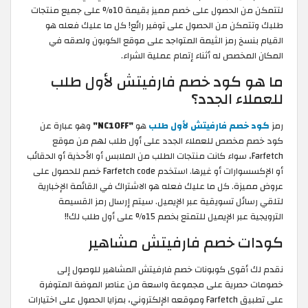
لتتمكن من الحصول على خصم مميز بقيمة 10% على جميع منتجات
طلبك وتتمكن من الحصول على توفير رائع! كل ما عليك فعله هو
القيام بنسخ رمز الثيمة المتواجد على موقع الكوبون ولصقه في
المكان المخصص له أثناء إتمام عملية الشراء.
ما هو كود خصم فارفيتش لأول طلب
للعملاء الجدد؟
رمز
كود خصم فارفيتش لأول طلب
هو
"NC10FF"
وهو عبارة عن
كود خصم مخصص للعملاء الجدد على أول طلب لهم من موقع
Farfetch، سواء كانت منتجات الطلب من الملابس أو الأحذية أو الحقائب
أو الإكسسوارات أو غيرها. استخدم Farfetch code خصم للحصول على
عروض مميزة. كل ما عليك فعله هو الاشتراك في القائمة الإخبارية
لتلقي رسائل تسويقية عبر الإيميل. سيتم إرسال رمز القسيمة
الترويجية عبر الإيميل للتمتع بخصم 15% على أول طلب لك!!
كودات خصم فارفيتش مشاهير
نقدم لك أقوى كوبونات خصم فارفيتش المشاهير للوصول إلى
خصومات حصرية على مجموعة واسعة من عناصر الموضة المتوفرة
على تطبيق Farfetch وموقعه الإلكتروني، بمزايا الحصول على اختيارات