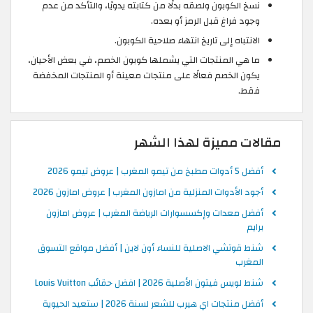
نسخ الكوبون ولصقه بدلًا من كتابته يدويًا، والتأكد من عدم
وجود فراغ قبل الرمز أو بعده.
الانتباه إلى تاريخ انتهاء صلاحية الكوبون.
ما هي المنتجات التي يشملها كوبون الخصم، في بعض الأحيان،
يكون الخصم فعالًا على منتجات معينة أو المنتجات المخفضة
فقط.
مقالات مميزة لهذا الشهر
أفضل 5 أدوات مطبخ من تيمو المغرب | عروض تيمو 2026
أجود الأدوات المنزلية من امازون المغرب | عروض امازون 2026
أفضل معدات وإكسسوارات الرياضة المغرب | عروض امازون
برايم
شنط قوتشي الاصلية للنساء أون لاين | أفضل مواقع التسوق
المغرب
شنط لويس فيتون الأصلية 2026 | افضل حقائب Louis Vuitton
أفضل منتجات اي هيرب للشعر لسنة 2026 | ستعيد الحيوية