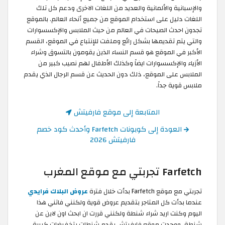
والإسبانية والألمانية والعديد من اللغات الاخرى ودعم كل تلك
اللغات دليل على استخدام الموقع من جميع أنحاء العالم. بالموقع
تجدون احدث الصيحات في العالم من حيث الملابس والإكسسوارات
والتي يتم تقديمها بشكل رائع وملفت للإنتباع في الموقع، القسم
الأكبر في الموقع هو قسم النساء الذين يقومون بالتسوق وشراء
الأزياء والإكسسوارات ايضاً وكذلك الأطفال لهم نصيب كبير من
الملابس على الموقع، ذلك دون الحديث عن قسم الرجال الذي يقدم
ملابس قوية جداً.
المتابعة إلى موقع فارفيتش
العودة إلى كوبونات Farfetch وأحدث كود خصم
فارفيتش 2026
Farfetch تجربتي مع موقع المغرب
تجربتي مع موقع Farfetch بدأت خلال فترة
عروض البلاك فرايدي
عندما بدأت كل المتاجر بتقديم عروض قوية ولكنني فاتني هذا
اليوم وكنت اريد شراء شنطة ولكنني قررت ان ابحث اون لاين عن
شنطة، ووجدت موقع فارفيتش يقدم شنطات بتخفيضات كبيرة