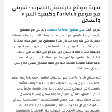
تجربة موقع فارفيتش المغرب - تجربتي
مع موقع Farfetch وكيفية الشراء
والشحن
تعرفوا أكثر
على موقع Farfetch المغرب
وتجربتي مع الموقع
وأجود أنواع الملابس مع العديد من كوبونات التخفيض والخصومات
الحصرية التي يتم إصدارها كل فترة بالموقع، من خلال هذه المقالة
تعرفوا أكثر على الموقع وعلى أقسامه وعلى تجربتي مع الموقع
وكيفية الشراء منه والشحن من الموقع إلى عنوانك في الرباط،
الدار البيضاء، فاس، مراكش، مكناس، سلا، طنجة ..إلخ، الموقع
يدعم اللغة العربية ولذلك التعامل معه سيكون سهل جداً وليس
فيه اي تعقيدات.
يُعد موقع Farfetch من أهم البوتيكات أونلاين، حيث يلجأ إليه الكثير
لعمليات التسوق وشراء المنتجات منه ذات التصميمات الرائعة
والمميزة في الموقع قسم خاص بالرجال وآخر بالنساء وايضاً يوجد
قسم للأطفال، كما أن تصميم الموقع سهل وبسيط ومنسق
ومرتب بحيث يسهل على جميع المستخدمين ان يستخدموا الموقع
بسهولة دون اي تعقيدات. كما ان الموقع يدعم اللغة العربية
والعديد من اللغات الاخرى في الموقع مثل الإنجليزية والفرنسية