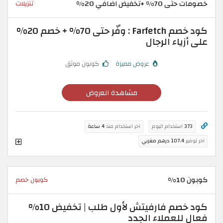
خصومات حتى 70% +تخفيض اضافي 20%
تنزيلات
كود خصم Farfetch : وفّر حتى 70% + خصم 20%
على أزياء الرجال
عروض مميزة
كوبون موثق
مشاهدة العروض
373
استخدام اليوم
اخر استخدام منذ
4 ساعة
اخر توفير
107.4 درهم مغربي
كوبون 10%
كوبون خصم
كود خصم فارفيتش لأول طلب | تخفيض 10%
فعال للعملاء الجدد