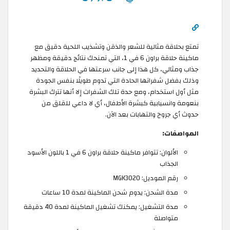
تمتع بحلاقة مثالية للشعر والذقن وتشذيب اللحية دقيق مع
ماكينة حلاقة براون 6 في 1، التي تمنحك نتائج دقيقة ومظهر
جذاب ومثالي، كل هذا إلى جانب سرعتها في الحلاقة والتحديد
وذلك بفضل شفراتها الحادة التي تدوم طويلًا بنفس الجودة
مثل أول استخدام، ومع حدة تلك الشفرات إلا أنها تترك البشرة
بنعومة وانسيابية كبشرة الأطفال، أي لا داعي للقلق من
حدوث أي جروح والتهابات بعد الآن.
المواصفات:
الألوان: تتوافر ماكينة حلاقة براون 6 في 1 باللون الأسود
الجذاب
رقم الموديل: MGK3020
مدة الشحن: يدوم شحن الماكينة لمدة 10 ساعات
مدة التشغيل: يمكنك تشغيل الماكينة لمدة 40 دقيقة
متواصلة