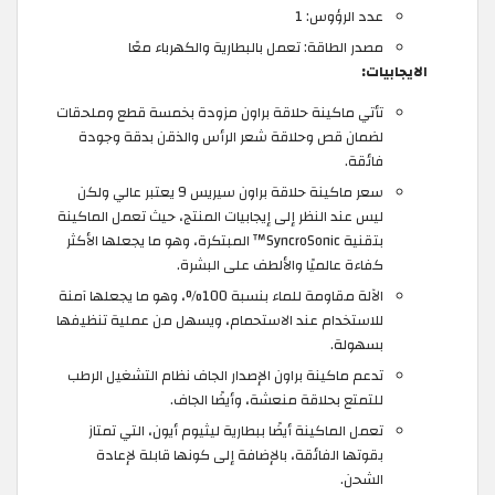
عدد الرؤوس: 1
مصدر الطاقة: تعمل بالبطارية والكهرباء معًا
الايجابيات:
تأتي ماكينة حلاقة براون مزودة بخمسة قطع وملحقات
لضمان قص وحلاقة شعر الرأس والذقن بدقة وجودة
فائقة.
سعر ماكينة حلاقة براون سيريس 9 يعتبر عالي ولكن
ليس عند النظر إلى إيجابيات المنتج، حيث تعمل الماكينة
بتقنية SyncroSonic™ المبتكرة، وهو ما يجعلها الأكثر
كفاءة عالميًا والألطف على البشرة.
الآلة مقاومة للماء بنسبة 100%، وهو ما يجعلها آمنة
للاستخدام عند الاستحمام، ويسهل من عملية تنظيفها
بسهولة.
تدعم ماكينة براون الإصدار الجاف نظام التشغيل الرطب
للتمتع بحلاقة منعشة، وأيضًا الجاف.
تعمل الماكينة أيضًا ببطارية ليثيوم أيون، التي تمتاز
بقوتها الفائقة، بالإضافة إلى كونها قابلة لإعادة
الشحن.