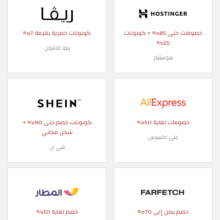
خصومات حتى 85% + كوبونات
كوبونات حصرية بقيمة 7%
15%
ريفا فاشون
هوستنجر
خصومات لغاية 50%
كوبونات خصم حتى 90% +
شحن مجاني
علي اكسبرس
شي ان
خصم يصل إلى 70%
خصم لغاية 10%