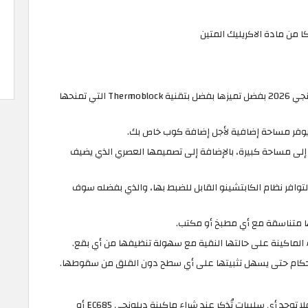
ا من مادة الاكريليك المتين
تعتبر ماكينة Dedica أفضل ماكينة قهوة ديلونجي 2026 بفضل تميزها بفضل بتقنية Thermoblock التي تمنحها
ا يوفر مساحة إضافية لأجل إضافة كوب خاص بك.
ج إلى مساحة كبيرة، بالإضافة إلى تصميمها العصري الذي يضيف
 أفضل ماكينة قهوة Delonghi نظرًا لتوافر نظام الكابتشينو القابل للضبط بها، والذي بفضله سوف
ا متناسقة مع أي مطبخ أو مكتب.
الماكينة على حالتها النقية مع سهولة تنظيفها من أي بقع.
وفقًا لآراء الغالبية العظمى من المستخدمين فلا توجد أي سلبيات تُذكر عند شراء ماكينة ديلونجي EC685 أو