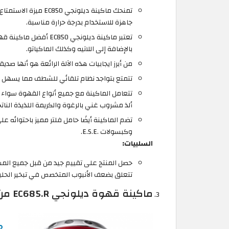
جاهزة للاستخدام بدرجة حرارة مناسبة.
تعتبر ماكينة ديلونجي 
بالإضافة إلى اللاتيه وكذلك الماكياتو.
من أبرز ايجابيات هذه الآلة الرائعة هو أنها صدي
تتمتع بتواجد نظام تلقائي للشطف مما يسهل 
تتعامل الماكينة مع جميع أنواع القهوة سوا
ألذ مشروب غني بالرغوة والكريمة اللذيذة الناتج
تضم الماكينة أيضًا حامل فلتر مميز باحتوائه 
وكبسولات .E.S.E.
السلبيات:
حصل المنتج على تقييم جيد من قبل جميع ا
تتعلق بضعف الأنبوب المتخصص في تبخير الحلي
ماكينة قهوة ديلونجي EC685.R من ديديكا