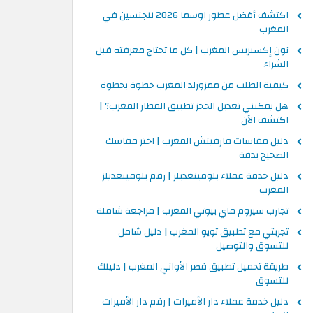
اكتشف أفضل عطور اوسما 2026 للجنسين في
المغرب
نون إكسبريس المغرب | كل ما تحتاج معرفته قبل
الشراء
كيفية الطلب من ممزورلد المغرب خطوة بخطوة
هل يمكنني تعديل الحجز تطبيق المطار المغرب؟ |
اكتشف الآن
دليل مقاسات فارفيتش المغرب | اختر مقاسك
الصحيح بدقة
دليل خدمة عملاء بلومينغديلز | رقم بلومينغديلز
المغرب
تجارب سيروم ماي بيوتي المغرب | مراجعة شاملة
تجربتي مع تطبيق تويو المغرب | دليل شامل
للتسوق والتوصيل
طريقة تحميل تطبيق قصر الأواني المغرب | دليلك
للتسوق
دليل خدمة عملاء دار الأميرات | رقم دار الأميرات