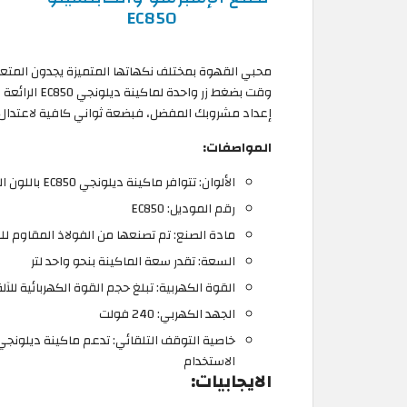
EC850
محبي القهوة بمختلف نكهاتها المتميزة يجدون المتعة 
وقت بضغط زر 
إعداد مشروبك المفضل، فبضعة ثواني كافية لاعتدال ح
المواصفات:
الألوان: تتوافر ماكينة ديلونجي EC850 باللون الفضي المميز
رقم الموديل: EC850
مادة الصنع: تم تصنعها من الفولاذ المقاوم لل
السعة: تقدر سعة الماكينة بنحو واحد لتر
القوة الكهربية: تبلغ حجم القوة الكهربائية للآلة 1450 وا
الجهد الكهربي: 240 فولت
الاستخدام
الايجابيات: