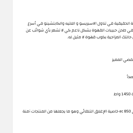
الحقيقية في تناول الاسبريسو و اللاتيه والكابتشينو في أسرع
واحدة لماكينة ديلونجي EC850 الرائعة في طحن حبيبات القهوة بشكل ناعم كي لا تشعر بأي شوائب عن
التك المزاجية بكوب قهوة لا مثيل له.
صدأ
ط
خاصية التوقف التلقائي: تدعم ماكينة ديلونجي ec 850 خاصية الإغلاق التلقائي وهو ما يجعلها من المنتجات آمنة