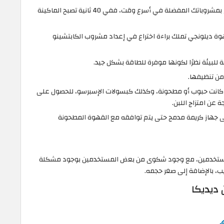
تمنحك ماكينة ديلونجي EC850 ميزة الاستمتاع بمشروباتك المفضلة في أسرع وقت، ففي 40 ثانية تصبح الماكينة
EC850 أفضل ماكينة قهوة ديلونجي تملك براءة اختراع في إعداد مشروب الكابتشينو
قة للبيئة نظرًا لكونها موفرة للطاقة بشكل جيد.
من تنظيفها.
ء كانت حبوب أو مطحونة، وكذلك كبسولات الإسبرسو، للحصول على
ة عن امتزاج اللبن.
على جهاز كريمة مدمج حتى يتم توافقه مع القهوة المطحونة
لمستخدمين، مع وجود شكوى من بعض المستخدمين بوجود مشكلة
ب، بالإضافة إلى صغر حجمه.