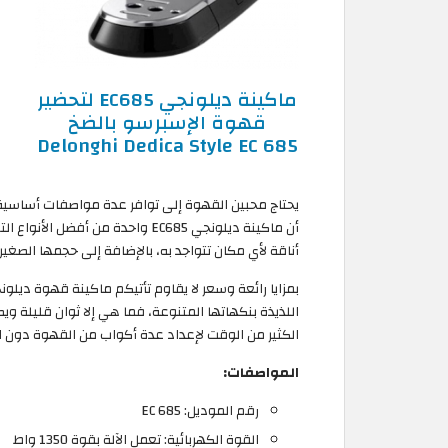
ماكينة ديلونجي EC685 لتحضير
قهوة الإسبرسو بالضخ
Delonghi Dedica Style EC 685
يحتاج محبين القهوة إلى توافر عدة مواصفات أساسية 
أن ماكينة ديلونجي EC685 واحدة من
أناقة لأي مكان تتواجد به، بالإضافة إلى حجمها الصغير
بمزايا رائعة وسعر لا يقاوم تأتيكم ماكينة قهوة ديل
اللذيذة بنكهاتها المتنوعة، فما هي إلا ثوان قليلة و
الكثير من الوقت لإعداد عدة أكواب من القهوة دون الح
المواصفات:
رقم الموديل: EC 685
القوة الكهربائية: تعمل الآلة بقوة 1350 واط