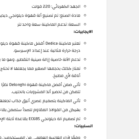
الجهد الكهربائي: 220 فولت
مادة الصنع: تم تصنيع ألة قهوة ديلونجي ديديك
السعة: تدعم الماكينة سعة واحد لتر
الايجابيات:
درجة حرارة مثالية عند إعداد الإسبرسو.
تدعم الآلة خاصية إزالة صينية التقطير، وهو م
تمتاز كذلك بحجمها الصغير مما يجعلها لا تحتا
أناقة لأي مطبخ.
تأتي ضمن
تتمكن من تحضير ألذ المشروبات بالحليب.
تأتي الماكينة بتصميم عصري أنيق جذاب تجعله
بهيكل من الفولاذ المقاوم للصدأ ستضمن بقاء 
تم تصميم آلة ديلونجي EC685 بقاعدة ثابتة الإحكام حتى يسهل تثبيتها على أي سطح دون القلق من سقوطها.
السلبيات: