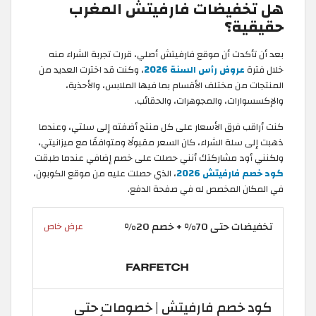
هل تخفيضات فارفيتش المغرب
حقيقية؟
بعد أن تأكدت أن موقع فارفيتش أصلي، قررت تجربة الشراء منه
خلال فترة
عروض رأس السنة 2026
، وكنت قد اخترت العديد من
المنتجات من مختلف الأقسام بما فيها الملابس، والأحذية،
والإكسسوارات، والمجوهرات، والحقائب.
كنت أراقب فرق الأسعار على كل منتج أضفته إلى سلتي، وعندما
ذهبت إلى سلة الشراء، كان السعر مقبولًا ومتوافقًا مع ميزانيتي،
ولكنني أود مشاركتك أنني حصلت على خصم إضافي عندما طبقت
كود خصم فارفيتش 2026
، الذي حصلت عليه من موقع الكوبون،
في المكان المخصص له في صفحة الدفع.
تخفيضات حتى 70% + خصم 20%
عرض خاص
كود خصم فارفيتش | خصومات حتى