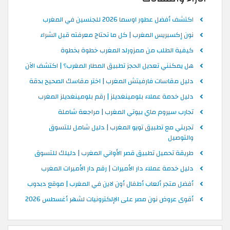
اكتشف أفضل عطور اوسما 2026 للجنسين في المغرب
نون إكسبريس المغرب | كل ما تحتاج معرفته قبل الشراء
كيفية الطلب من ممزورلد المغرب خطوة بخطوة
هل يمكنني تعديل الحجز تطبيق المطار المغرب؟ | اكتشف الآن
دليل مقاسات فارفيتش المغرب | اختر مقاسك الصحيح بدقة
دليل خدمة عملاء بلومينغديلز | رقم بلومينغديلز المغرب
تجارب سيروم ماي بيوتي المغرب | مراجعة شاملة
تجربتي مع تطبيق تويو المغرب | دليل شامل للتسوق
والتوصيل
طريقة تحميل تطبيق قصر الأواني المغرب | دليلك للتسوق
دليل خدمة عملاء دار الأميرات | رقم دار الأميرات المغرب
أفضل متجر ألعاب أطفال أون لاين في المغرب | موقع دبدوب
أقوى عروض نون مصر على الإلكترونيات لشهر أغسطس 2026