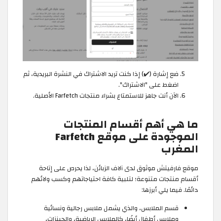
ضع إشارة (✔️) إذا كنت تريد الاشتراك في النشرة البريدية، ثم
اضغط على "الاشتراك".
الآن أنت جاهز للاستمتاع بشراء منتجات Farfetch الأصلية.
ما هي أهم أقسام المنتجات
الموجودة على موقع Farfetch
المغرب
موقع فارفيتش موثوق لدى آلاف الزبائن، لذا يحرص على إتاحة
أقسام منتجات متنوعة؛ لتلبية كافة احتياجاتهم وكسب ولائهم
دائمًا. فيما يلي أبرزها:
قسم الملابس، والذي يشمل ملابس رجالية ونسائية
وملابس أطفال أيضًا، كالملابس الرياضية، والجينزات،