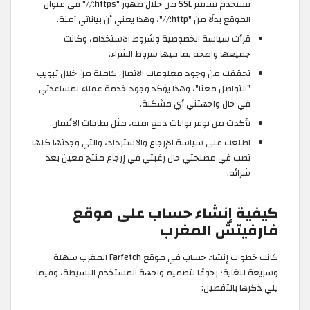
يستخدم تشفير SSL من خلال ظهور "https://" في عنوان
الموقع بدلًا من "http://"، وهذا يعني أن بياناتي آمنة.
قرأت سياسة الخصوصية وشروط الاستخدام، وكانت
جميعها واضحة بما فيها شروط الشراء.
تحققت من وجود معلومات الاتصال كاملة من خلال تبويب
"التواصل معنا"، وهذا يؤكد وجود خدمة عملاء لمساعدتي
في حال واجهتني أي مشكلة.
تأكدت من توفر بوابات دفع آمنة، مثل بطاقات الائتمان.
اطلعت على سياسة الإرجاع والاسترداد، والتي وجدتها كلها
تصب في مصلحتي حال رغبتي في إرجاع منتج معين بعد
شرائه.
كيفية إنشاء حساب على موقع
فارفيتش المغرب
كانت خطوات إنشاء حساب في موقع Farfetch المغرب سهلة
وسريعة للغاية؛ رجوعًا لتصميم واجهة المستخدم البسيطة، وفيما
يلي ذكرها بالتفصيل: