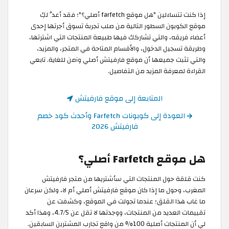
إذا كنت تتساءلين "هل موقع farfetch أصلي؟"؛ فقد أعدَّ لكِ
موقع الكوبون السطور التالية من صلب تجربة تسوق أجرتها إحدى
أعضاء فريقه، والتي تشاركك فيها طبيعة المنتجات التي اشترتها،
وطريقة تسجيل الدخول، والأقسام المتاحة في المتجر، والمزيد،
والتي تثبت جميعها أن موقع فارفيتش أصلي وآمن للغاية. تابعي
القراءة لمعرفة المزيد من التفاصيل.
المتابعة إلى موقع فارفيتش
العودة إلى كوبونات Farfetch وأحدث كود خصم
فارفيتش 2026
هل موقع Farfetch أصلي؟
كنت قلقة حول المنتجات التي سأشتريها من متجر فارفيتش
المغرب، وحول ما إذا كان موقع فارفيتش أصلي أم لا، ولكن سرعان
ما غاب هذا القلق؛ عندما تجولت في الموقع، وكشفت عن
تقييمات العديد من المنتجات، ووجدتها لا تقل عن 4.7/5، وهذا أكد
لي أن المنتجات أصلية 100% من واقع تجارب المشترين السابقين.