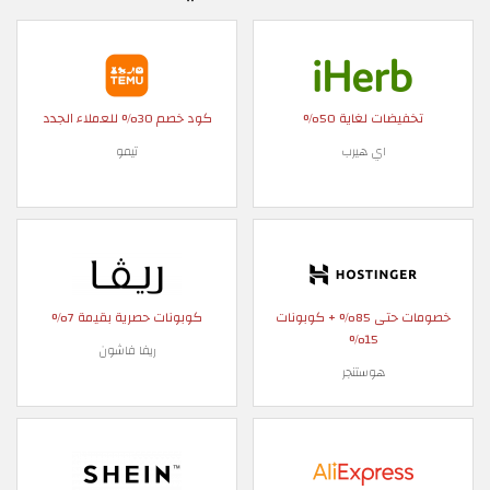
تخفيضات لغاية 50%
كود خصم 30% للعملاء الجدد
اي هيرب
تيمو
خصومات حتى 85% + كوبونات
كوبونات حصرية بقيمة 7%
15%
ريفا فاشون
هوستنجر