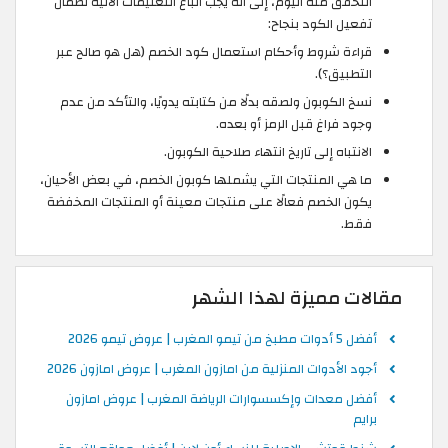
التحقق منه اليوم، إلى انه يجب اتباع التعليمات الآتيه لضمان
تفعيل الكود بنجاح:
قراءة شروط وأحكام استعمال كود الخصم (هل هو صالح عبر
التطبيق؟).
نسخ الكوبون ولصقه بدلًا من كتابته يدويًا، والتأكد من عدم
وجود فراغ قبل الرمز أو بعده.
الانتباه إلى تاريخ انتهاء صلاحية الكوبون.
ما هي المنتجات التي يشملها كوبون الخصم، في بعض الأحيان،
يكون الخصم فعالًا على منتجات معينة أو المنتجات المخفضة
فقط.
مقالات مميزة لهذا الشهر
أفضل 5 أدوات مطبخ من تيمو المغرب | عروض تيمو 2026
أجود الأدوات المنزلية من امازون المغرب | عروض امازون 2026
أفضل معدات وإكسسوارات الرياضة المغرب | عروض امازون
برايم