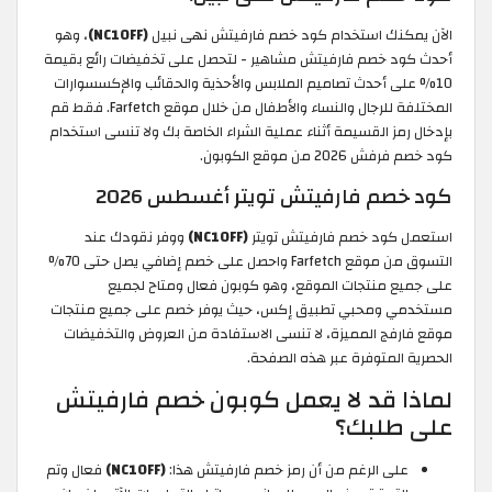
الآن يمكنك استخدام كود خصم فارفيتش نهى نبيل
(NC10FF)
، وهو
أحدث كود خصم فارفيتش مشاهير - لتحصل على تخفيضات رائع بقيمة
10% على أحدث تصاميم الملابس والأحذية والحقائب والإكسسوارات
المختلفة للرجال والنساء والأطفال من خلال موقع Farfetch. فقط قم
بإدخال رمز القسيمة أثناء عملية الشراء الخاصة بك ولا تنسى استخدام
كود خصم فرفش 2026 من موقع الكوبون.
كود خصم فارفيتش تويتر أغسطس 2026
استعمل كود خصم فارفيتش تويتر
(NC10FF)
ووفر نقودك عند
التسوق من موقع Farfetch واحصل على خصم إضافي يصل حتى 70%
على جميع منتجات الموقع، وهو كوبون فعال ومتاح لجميع
مستخدمي ومحبي تطبيق إكس، حيث يوفر خصم على جميع منتجات
موقع فارفج المميزة، لا تنسى الاستفادة من العروض والتخفيضات
الحصرية المتوفرة عبر هذه الصفحة.
لماذا قد لا يعمل كوبون خصم فارفيتش
على طلبك؟
على الرغم من أن رمز خصم فارفيتش هذا:
(NC10FF)
فعال وتم