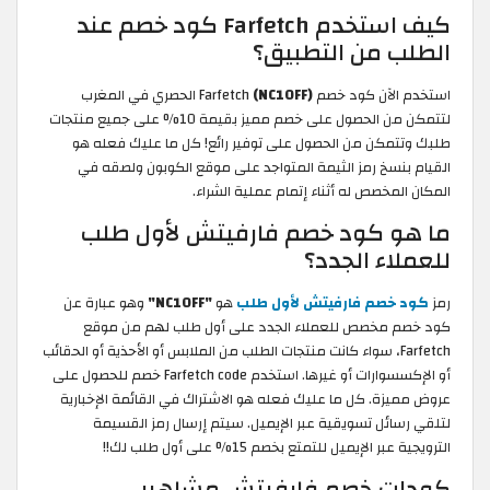
كيف استخدم Farfetch كود خصم عند
الطلب من التطبيق؟
استخدم الآن كود خصم Farfetch
(NC10FF)
الحصري في المغرب
لتتمكن من الحصول على خصم مميز بقيمة 10% على جميع منتجات
طلبك وتتمكن من الحصول على توفير رائع! كل ما عليك فعله هو
القيام بنسخ رمز الثيمة المتواجد على موقع الكوبون ولصقه في
المكان المخصص له أثناء إتمام عملية الشراء.
ما هو كود خصم فارفيتش لأول طلب
للعملاء الجدد؟
رمز
كود خصم فارفيتش لأول طلب
هو
"NC10FF"
وهو عبارة عن
كود خصم مخصص للعملاء الجدد على أول طلب لهم من موقع
Farfetch، سواء كانت منتجات الطلب من الملابس أو الأحذية أو الحقائب
أو الإكسسوارات أو غيرها. استخدم Farfetch code خصم للحصول على
عروض مميزة. كل ما عليك فعله هو الاشتراك في القائمة الإخبارية
لتلقي رسائل تسويقية عبر الإيميل. سيتم إرسال رمز القسيمة
الترويجية عبر الإيميل للتمتع بخصم 15% على أول طلب لك!!
كودات خصم فارفيتش مشاهير