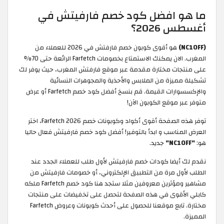
ما هو افضل كود خصم فارفيتش في
أغسطس 2026؟
(NC10FF)
هو أقوى كوبون خصم فارفتش في 2026 للعملاء من
المغرب. الان يمكنك الاستمتاع بخصومات Farfetch الرائعة حتى 70%
على منتجات مختارة مقدمة عبر موقع فارفتش المغرب، حيث يوفر لك
تشكيلة مميزة من الملابس والأحذية والمجوهرات النسائية
والإكسسوارات القيمة. قم بنسخ أفضل كود خصم Farfetch أو عرض
متوفر عبر موقع الكوبون الآن!
توفر هذه الصفحة أقوى أكواد وكوبونات خصم Farfetch 2026، اختر
العرض المناسب و ابدأ بالتوفير! أفضل كود خصم فارفيتش فعال حاليا
هو:
"NC10FF"
جديد.
نقدم لك أيضا كودات خصم فارفيتش لأول طلب للعملاء الجدد عند
الطلب لأول مرة من التطبيق الإلكتروني، أو خصومات فارفيتش من
مشاهير ومؤثرين معروفين مثلا ستجد هنا كود خصم Farfetch ملكه
كابلي الأقوى في هذه الصفحة لتحصل على تخفيضات على منتجات
مختارة. تابع موقعنا للحصول على أحدث كوبونات وعروض Farfetch
المميزة.