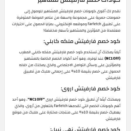
نقدم لك أقوى كوبونات خصم فارفيتش المشاهير للوصول إلى
خصومات حصرية على مجموعة واسعة من عناصر الموضة المتوفرة
على تطبيق Farfetch وموقعه الإلكتروني، بمزايا الحصول على اختيارات
معتمدة من المؤثرين والمشاهير بأسعار مخفضة!
كود خصم فارفيتش ملكه كابلي:
أيضاً يمكنك أن تستخدم كود خصم فارفيتش ملكه كابلي المغرب
(NC10FF)
عند توفره، وهو أحد أكواد الخصم الخاصة بالمشاهير
والمؤثرين على وسائل التواصل الاجتماعي والذي يمكنك من خلاله
الحصول على خصم بقيمة 10% على إجمالي طلبك من تطبيق
فارفيتش.
كود خصم فارفيتش اروى:
ويمكنك أيضًا أن تطبق كود خصم فارفيتش اروى
"NC10FF"
، وهو أحد
أهم كوبونات الخصم التي تقدمها Farfetch بالتعاون من أروى، والذي
يعطيك خصم بقيمة 10% على منتجات مختارة على طلبك من موقع
فارفيتش.
كود خصم فارفيتش نهى نبيل: