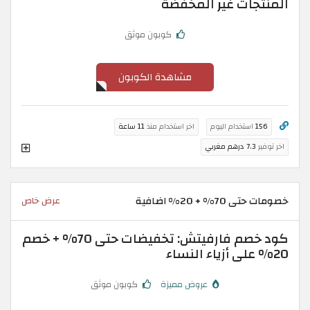
المنتجات غير المخفضة
كوبون موثق
مشاهدة الكوبون
156
استخدام اليوم
اخر استخدام منذ
11 ساعة
اخر توفير
7.3 درهم مغربي
خصومات حتى 70% + 20% اضافية
عرض خاص
كود خصم فارفيتش: تخفيضات حتى 70% + خصم
20% على أزياء النساء
عروض مميزة
كوبون موثق