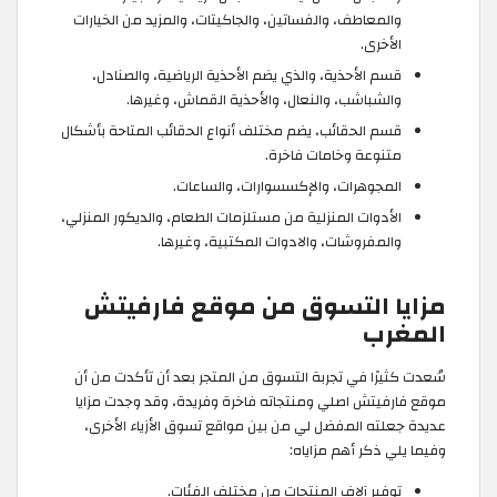
والمعاطف، والفساتين، والجاكيتات، والمزيد من الخيارات
الأخرى.
قسم الأحذية، والذي يضم الأحذية الرياضية، والصنادل،
والشباشب، والنعال، والأحذية القماش، وغيرها.
قسم الحقائب، يضم مختلف أنواع الحقائب المتاحة بأشكال
متنوعة وخامات فاخرة.
المجوهرات، والإكسسوارات، والساعات.
الأدوات المنزلية من مستلزمات الطعام، والديكور المنزلي،
والمفروشات، والادوات المكتبية، وغيرها.
مزايا التسوق من موقع فارفيتش
المغرب
سُعدت كثيرًا في تجربة التسوق من المتجر بعد أن تأكدت من أن
موقع فارفيتش اصلي ومنتجاته فاخرة وفريدة، وقد وجدت مزايا
عديدة جعلته المفضل لي من بين مواقع تسوق الأزياء الأخرى،
وفيما يلي ذكر أهم مزاياه:
توفير آلاف المنتجات من مختلف الفئات.