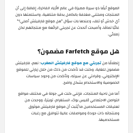
الموقع أيضًا ذو سيرة مميزة في عالم الأزياء الفاخرة، إضافة إلى أن
المنتجات وصلتني مغلفة بالكامل بدقة متناهية، واستلمتها دون
أي خدش أو تلف، وعندها بات سؤال "هل موقع فارفيتش أصلي؟"
غائبًا تمامًا، وأصبحت أتحدث عن تجربتي الرائعة مع منتجاتهم لكل
زملائي.
هل موقع Farfetch مضمون؟
إنطلاقًا من
تجربتي مع موقع فارفيتش المغرب
؛ نعم، فارفيتش
مضمون للغاية، وكنت قد تأكدت من ذلك من خلال زيارتي للموقع
الإلكتروني، وقراءتي عن سيرته، وتأكدت من وجود سياسات
الخصوصية والاستخدام بشكل واضح.
أما من ناحية المنتجات، فإنني كنت في جولة في مختلف مواقع
التواصل الاجتماعي (فيس بوك، انستغرام، تويتر)، ووجدت من
تعليقات المستخدمين ما يُثبت أن موقع فارفيتش موثوق
ومنتجاته ذات جودة ومواصفات عالية تتوافق مع رغبات
مستخدميها.