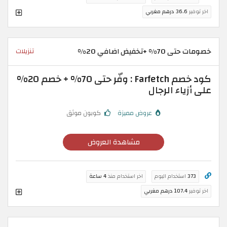
اخر توفير
36.6 درهم مغربي
خصومات حتى 70% +تخفيض اضافي 20%
تنزيلات
كود خصم Farfetch : وفّر حتى 70% + خصم 20%
على أزياء الرجال
عروض مميزة
كوبون موثق
مشاهدة العروض
373
استخدام اليوم
اخر استخدام منذ
4 ساعة
اخر توفير
107.4 درهم مغربي