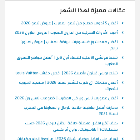
مقالات مميزة لهذا الشهر
أفضل 5 أدوات مطبخ من تيمو المغرب | عروض تيمو 2026
أجود الأدوات المنزلية من امازون المغرب | عروض امازون 2026
أفضل معدات وإكسسوارات الرياضة المغرب | عروض امازون
برايم
شنط قوتشي الاصلية للنساء أون لاين | أفضل مواقع التسوق
المغرب
شنط لويس فيتون الأصلية 2026 | افضل حقائب Louis Vuitton
أفضل منتجات اي هيرب للشعر لسنة 2026 | ستعيد الحيوية
لشعرك
أفضل عطورات نايس ون في المغرب | خصومات نايس ون 2026
مقارنة أفضل ماكينة حلاقة للرجال واسعارها في المغرب
لسنة 2021
كيف تقرر افضل ماكينة حلاقة الذقن للرجال 2026 حسب
متطلباتك؟ | باناسونيك، براون أو كيمي
تعرف على افضل مكيف شباك 2026 | مراجعة انواع مكيفات