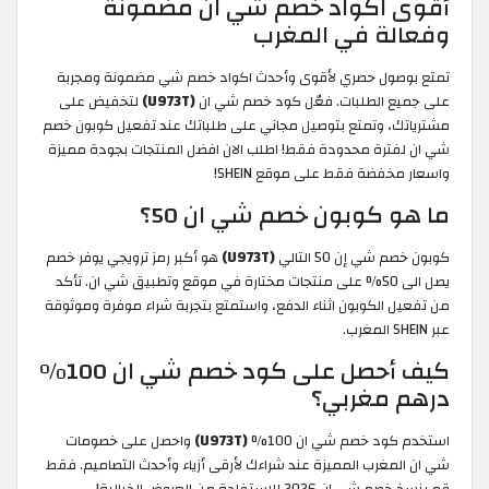
أقوى اكواد خصم شي ان مضمونة
وفعالة في المغرب
تمتع بوصول حصري لأقوى وأحدث اكواد خصم شي مضمونة ومجربة
على جميع الطلبات. فعّل كود خصم شي ان
(U973T)
لتخفيض على
مشترياتك، وتمتع بتوصيل مجاني على طلباتك عند تفعيل كوبون خصم
شي ان لفترة محدودة فقط! اطلب الان افضل المنتجات بجودة مميزة
واسعار مخفضة فقط على موقع SHEIN!
ما هو كوبون خصم شي ان 50؟
كوبون خصم شي إن 50 التالي
(U973T)
هو أكبر رمز ترويجي يوفر خصم
يصل الى 50% على منتجات مختارة في موقع وتطبيق شي ان. تأكد
من تفعيل الكوبون اثناء الدفع، واستمتع بتجربة شراء موفرة وموثوقة
عبر SHEIN المغرب.
كيف أحصل على كود خصم شي ان 100%
درهم مغربي؟
استخدم كود خصم شي ان 100%
(U973T)
واحصل على خصومات
شي ان المغرب المميزة عند شراءك لأرقى أزياء وأحدث التصاميم. فقط
قم بنسخ خصم شي ان 2026 للاستفادة من العروض الخيالية!