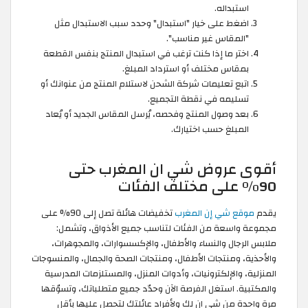
استبداله.
اضغط على خيار "استبدال" وحدد سبب الاستبدال مثل
"المقاس غير مناسب".
اختر ما إذا كنت ترغب في استبدال المنتج بنفس القطعة
بمقاس مختلف أو استرداد المبلغ.
اتبع تعليمات شركة الشحن لاستلام المنتج من عنوانك أو
تسليمه في نقطة التجميع.
بعد وصول المنتج وفحصه، يُرسل المقاس الجديد أو يُعاد
المبلغ حسب اختيارك.
أقوى عروض شي ان المغرب حتى
90% على مختلف الفئات
يقدم
موقع شي إن المغرب
تخفيضات هائلة تصل إلى 90% على
مجموعة واسعة من الفئات لتناسب جميع الأذواق، وتشمل:
ملابس الرجال والنساء والأطفال، والإكسسوارات، والمجوهرات،
والأحذية، ومنتجات الأطفال، ومنتجات الصحة والجمال، والمنسوجات
المنزلية، والإلكترونيات، وأدوات المنزل، والمستلزمات المدرسية
والمكتبية. استغل الفرصة الآن وحدّد جميع متطلباتك، وتسوّقها
مرة واحدة من شي ان لك ولأفراد عائلتك لتحصل عليها بأقل