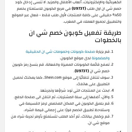
الكهربائية والإلكترونيات، ألعاب الأطفال والمزيد. لا تنسى إدخال كود
خصم شي ان اول طلب
(U973T)
في مربع الكوبون للاستمتاع بخصم
50% حقيقي على كافة المنتجات لأول طلب فقط - فعال عبر الموقع
والتطبيق لجميع العملاء في المغرب.
طريقة تفعيل كوبون خصم شي ان
بالخطوات
قم بزيارة
صفحة كوبونات وخصومات شي ان الحقيقية
والمضمونة
لدى موقع الكوبون.
تصفح قائمة الكوبونات المميزة والفعالة، قم بنسخ رمز كوبون
خصم شي ان
(U973T)
.
سوف تنتقل تلقائيًا إلى موقع Shein.com، كما يمكنك تحميل
التطبيق على هاتفك.
ابحث عن المنتجات التي تود شراؤها وتجربتها.
والآن، أضفها إلى سلة المشتريات، ثم انتقل الى صفحة الدفع.
قم بلصق الكوبون في المكان المخصص لرمز القسيمة في
وستلاحظ تطبيق الخصم فورًا على إجمالي قيمة الشراء.
قم بإكمال بياناتك، ثم أكد الطلب لتستمتع بأوفر تجربة شراء من
موقع شي ان.