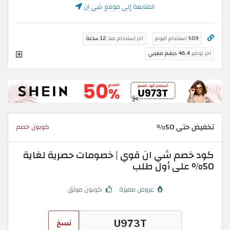
المتابعة إلى موقع شي ان
509
استخدام اليوم
اخر استخدام منذ
12 ساعة
اخر توفير
46.4 درهم مغربي
تخفيض حتى 50%
كوبون خصم
كود خصم شي ان قوي | خصومات حصرية لغاية
50% على أول طلب
عروض مميزة
كوبون موثق
نسخ