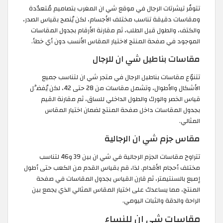
تتوفّر تيشرتات الرجال في موقع شي ان المغرب بتصاميم مُتعدّدة
ومقاسات دقيقة تناسب مختلف الأجسام، لكن يُنصح بقياس الصدر،
والكتف، والطول قبل الطلب، ثم مقارنة الأرقام بجدول المقاسات
الموجود في صفحة المنتج لاختيار المقاس الأنسب دون أي خطأ.
مقاسات بناطيل شي ان للرجال
تتنوّع مقاسات بناطيل الرجال في متجر شي ان لتناسب جميع
الأشكال والأطوال، وتشمل مقاسات من 28 حتى 42، لكن يُفضَّل
قياس الخصر والورك والطول الداخلي للساق، ثم مقارنة القيم
بجدول المقاسات داخل صفحة المنتج لضمان اختيار المقاس
المثالي.
مقاس جزم شي ان الرجالية
تتراوح مقاسات الجزم الرجالية في شي ان بين 39 و46 لتناسب
مختلف أحجام الأقدام. لذا، قم بقياس القدم من الكعب حتى أطول
إصبع بالسنتيمتر، ثم قارن القياس بجدول المقاسات في صفحة
المنتج، مما يساعدك على اختيار المقاس المثالي الذي يجمع بين
الراحة والدقة والثبات اليومي.
مقاسات شي ان للنساء