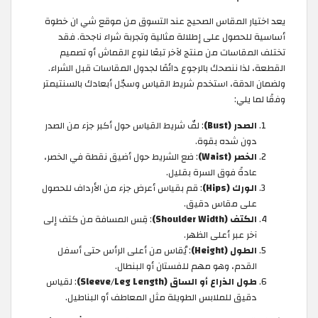
يعد اختيار المقاس الصحيح عند التسوق من موقع شي ان خطوة
أساسية للحصول على إطلالة مثالية وتجربة شراء ناجحة. فقد
تختلف المقاسات من منتج لآخر تبعًا لنوع القماش أو تصميم
القطعة، لذا ننصحك بالرجوع دائمًا لجدول المقاسات قبل الشراء.
ولضمان الدقة، استخدم شريط القياس وسجّل أبعادك بالسنتيمتر
وفقًا لما يلي:
الصدر (Bust)
: لفّ شريط القياس حول أكبر جزء من الصدر
دون شده بقوة.
الخصر (Waist)
: ضع الشريط حول أضيق نقطة في الخصر،
عادةً فوق السرة بقليل.
الورك (Hips)
: قم بقياس أعرض جزء من الأرداف للحصول
على مقاس دقيق.
الكتف (Shoulder Width)
: قِس المسافة من كتف إلى
آخر عبر أعلى الظهر.
الطول (Height)
: يُقاس من أعلى الرأس حتى أسفل
القدم، وهو مهم للفستان أو البنطال.
طول الذراع أو الساق (Sleeve/Leg Length)
: لقياس
دقيق للملابس الطويلة مثل المعاطف أو البناطيل.