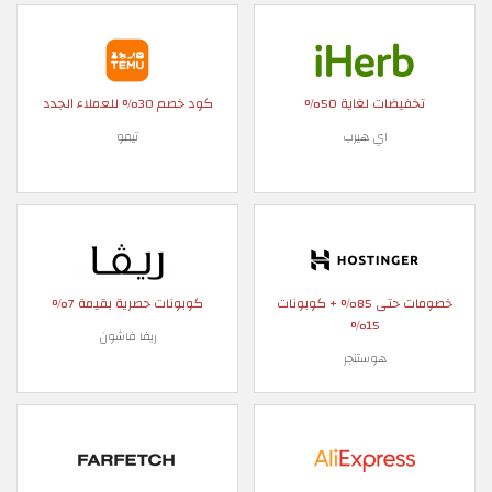
تخفيضات لغاية 50%
كود خصم 30% للعملاء الجدد
اي هيرب
تيمو
خصومات حتى 85% + كوبونات
كوبونات حصرية بقيمة 7%
15%
ريفا فاشون
هوستنجر