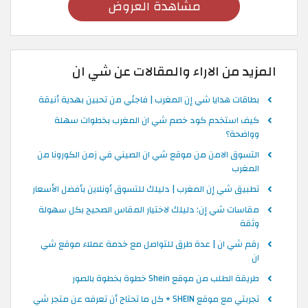
مشاهدة العروض
المزيد من الاراء والمقالات عن شي ان
بطاقات هدايا شي إن المغرب | فاجئي من تحبين بهدية أنيقة
كيف استخدم كود خصم شي ان المغرب بخطوات سهلة
وواضحة؟
التسوق الامن من موقع شي ان الصيني في زمن الكورونا من
المغرب
تطبيق شي إن المغرب | دليلك للتسوق أونلاين بأفضل الأسعار
مقاسات شي إن: دليلك لاختيار المقاس الصحيح بكل سهولة
وثقة
رقم شي ان | عدة طرق للتواصل مع خدمة عملاء موقع شي
ان
طريقة الطلب من موقع Shein خطوة بخطوة بالصور
تجربتي مع موقع SHEIN + كل ما تحتاج أن تعرفه عن متجر شي