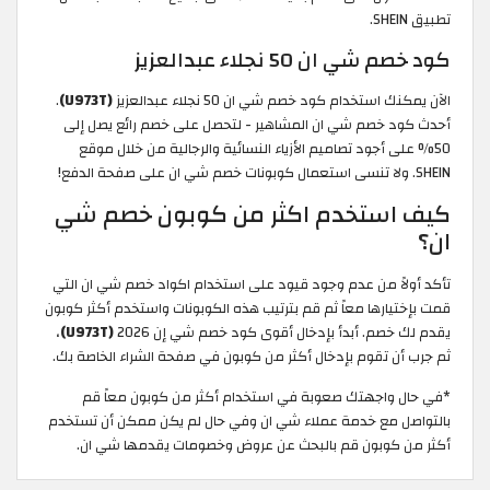
تطبيق SHEIN.
كود خصم شي ان 50 نجلاء عبدالعزيز
الآن يمكنك استخدام كود خصم شي ان 50 نجلاء عبدالعزيز
(U973T)
.
أحدث كود خصم شي ان المشاهير - لتحصل على خصم رائع يصل إلى
50% على أجود تصاميم الأزياء النسائية والرجالية من خلال موقع
SHEIN. ولا تنسى استعمال كوبونات خصم شي ان على صفحة الدفع!
كيف استخدم اكثر من كوبون خصم شي
ان؟
تأكد أولاً من عدم وجود قيود على استخدام اكواد خصم شي ان التي
قمت بإختيارها معاً ثم قم بترتيب هذه الكوبونات واستخدم أكثر كوبون
يقدم لك خصم. أبدأ بإدخال أقوى كود خصم شي إن 2026
(U973T)
،
ثم جرب أن تقوم بإدخال أكثر من كوبون في صفحة الشراء الخاصة بك.
*في حال واجهتك صعوبة في استخدام أكثر من كوبون معاً قم
بالتواصل مع خدمة عملاء شي ان وفي حال لم يكن ممكن أن تستخدم
أكثر من كوبون قم بالبحث عن عروض وخصومات يقدمها شي ان.