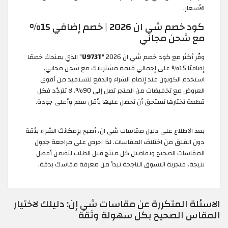
الأسعار.
كود خصم شي ان 2026 | خصم إضافي 15%
مع شحن مجاني
وفّر أكثر مع كود خصم شي ان 2026 "
U973T
" الذي يمنحك خصمًا
إضافيًا 15% على إجمالي قيمة مشترياتك مع شحن مجاني.
استخدم الكوبون عند إتمام الشراء والدفع لتستفيد من أقوى
العروض مع تخفيضات من المتجر تصل إلى 90%. لا تتردّد فكل
قطعة تختارها تستحق أن تحصل عليها بأقل سعر وأعلى جودة.
بعد الاطلاع على دليل مقاسات شي ان، أصبح بإمكانك الشراء بثقة
دون القلق من اختلاف المقاسات. لذا احرص على مراجعة جدول
المقاسات الصحيح وتفاصيل كل منتج قبل الطلب لتضمن أفضل
نتيجة، فتجربة التسوق الناجحة تبدأ من معرفة مقاسك بدقة.
الاسئلة المتكررة عن مقاسات شي إن: دليلك لاختيار
المقاس الصحيح بكل سهولة وثقة