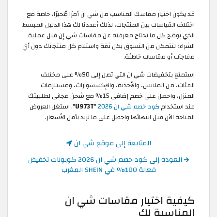
قد يكون اختيار مقاسك المناسب من شي ان أمرًا مُحيرًا، خاصة مع
اختلاف القياسات بين المنتجات، لذلك أعددنا لك هذا الدليل المبسط
الذي يوضح كل ما تحتاج معرفته عن مقاسات شي إن قبل عملية
الشراء؛ لتتمكن من التسوق بكل ثقة واستلام كل منتجاتك دون أي
مفاجآت أو مقاسات خاطئة.
استمتع بتخفيضات شي ان التي تصل إلى 90% على مختلف
الفئات، من الملابس، والأحذية، والإكسسوارات، ومستلزمات
المنزل، واحصل على خصم إضافي 15% مع شحن مجاني لطلبيتك
عند استخدام
كود خصم شي ان 2026
"
U973T
". استغل العروض
المتاحة الآن قبل انتهائها واحصل على ما تريد بأقل الأسعار.
المتابعة إلى موقع شي ان
العودة إلى كود خصم شي ان 2026 كوبونات تخفيض
فعالة 100% في SHEIN المغرب
كيفية اختيار مقاسات شي ان
المناسبة لك