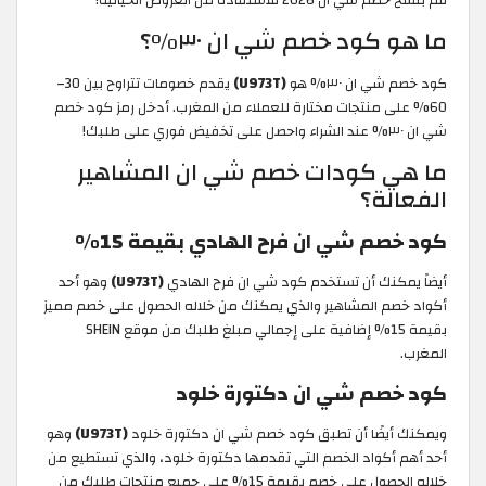
ما هو كود خصم شي ان ٣٠%؟
كود خصم شي ان ٣٠% هو
(U973T)
يقدم خصومات تتراوح بين 30–
60% على منتجات مختارة للعملاء من المغرب. أدخل رمز كود خصم
شي ان ٣٠% عند الشراء واحصل على تخفيض فوري على طلبك!
ما هي كودات خصم شي ان المشاهير
الفعالة؟
كود خصم شي ان فرح الهادي بقيمة 15%
أيضاً يمكنك أن تستخدم كود شي ان فرح الهادي
(U973T)
وهو أحد
أكواد خصم المشاهير والذي يمكنك من خلاله الحصول على خصم مميز
بقيمة 15% إضافية على إجمالي مبلغ طلبك من موقع SHEIN
المغرب.
كود خصم شي ان دكتورة خلود
ويمكنك أيضًا أن تطبق كود خصم شي ان دكتورة خلود
(U973T)
وهو
أحد أهم أكواد الخصم التي تقدمها دكتورة خلود، والذي تستطيع من
خلاله الحصول على خصم بقيمة 15% على جميع منتجات طلبك من