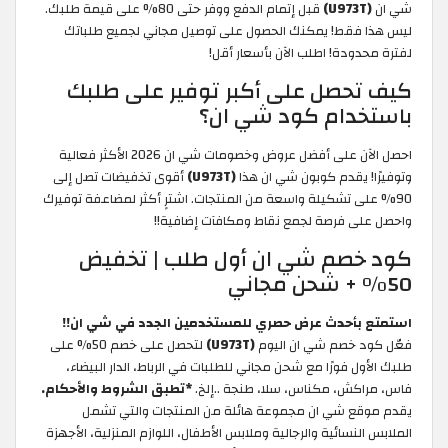
شي ان
(U973T)
قبل إتمام الدفع ووفر حتى 80% على قيمة طلبك.
ليس هذا فقط! يمكنك الحصول على توصيل مجاني لجميع طلباتك
لفترة محدودة! اطلب الآن بأسعار أقل!
كيف تحصل على أكبر توفير على طلبك
باستخدام كود شي ان؟
احصل الآن على أفضل عروض وخصومات شي ان 2026 الأكثر فعالية
وتوفيرًا! يقدم كوبون شي ان هذا
(U973T)
أقوى تخفيضات تصل إلى
90% على تشكيلة واسعة من المنتجات. اشترِِ أكثر لمضاعفة توفيرك
واحصل على فرصة لجمع نقاط ومكافآت إضافية!!
كود خصم شي ان أول طلب | تخفيض
50% + شحن مجاني
استمتع بأحدث عرض حصري للمستخدمين الجدد في شي ان!!
فعّل كود خصم شي ان اليوم
(U973T)
لتحصل على خصم 50% على
طلبك الأول فورًا مع شحن مجاني للطلبات في الرباط، الدار البيضاء،
فاس، مراكش، مكناس، سلا، طنجة ..إلخ.
*تطبق الشروط والأحكام.
يقدم موقع شي ان مجموعة هائلة من المنتجات والتي تشمل
الملابس النسائية والرجالية وملابس الأطفال، اللوازم المنزلية، الأجهزة