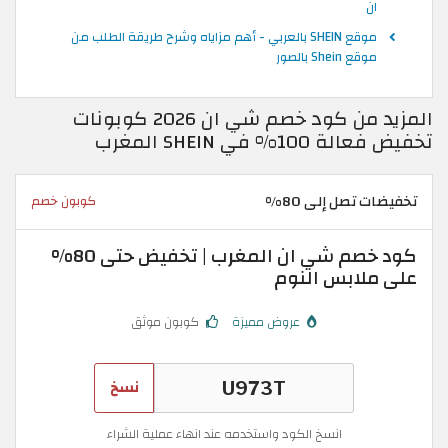
ان
موقع SHEIN بالعربي - أهم مزاياه وشرح طريقة الطلب من
موقع Shein بالصور
المزيد من كود خصم شي ان 2026 كوبونات
تخفيض فعالة 100% في SHEIN المغرب
تخفيضات تصل إلى 80%
كوبون خصم
كود خصم شي ان المغرب | تخفيض حتى 80%
على ملابس النوم
عروض مميزة
كوبون موثق
نسخ
انسخ الكود واستخدمه عند انهاء عملية الشراء