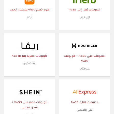
خصومات تصل إلى 25%
كود خصم 30% للعملاء الجدد
اي هيرب
تيمو
خصومات حتى 85% + كوبونات
كوبونات حصرية بقيمة 7%
15%
ريفا فاشون
هوستنجر
خصومات لغاية 50%
كوبونات خصم حتى 90% +
شحن مجاني
علي اكسبرس