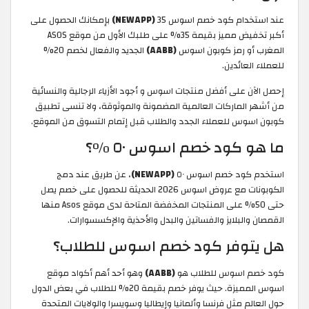
عند استخدام كود خصم اسوس 35
(NEWAPP)
بإمكانك الحصول على
أكبر تخفيض مميز بقيمة 35% على طلبك الأول من موقع ASOS
المغرب أو رمز كوبون اسوس
(AABB)
الجديد والفعال لخصم 20%
للعملاء العائدين.
إحصل الآن على أفضل منتجات اسوس و أجود الأزياء الرجالية والنسائية
من أشهر الماركات العالمية المضمونة والموثوقة، ولا تنسى تطبيق
كوبون اسوس للعملاء الجدد والطلاب قبل إتمام التسوق من الموقع.
ما هو كود خصم اسوس ٥٠ %؟
استخدم كود خصم اسوس ٥٠
(NEWAPP)
، عن طريق عند دمج
الكوبونات مع عروض اسوس 2026 الحديثة للحصول على خصم يصل
حتى 50% على المنتجات المخفضة المتاحة لدى موقع Asos منها
القمصان والبلايز والفساتين والبدل والأحذية والإكسسوارات.
هل يتوفر كود خصم اسوس للطلاب؟
كود خصم اسوس للطلاب هو
(AABB)
وهو أحد أهم أكواد موقع
اسوس المميزة. حيث يوفر خصم بقيمة 20% للطلاب في بعض الدول
حول العالم مثل فرنسا وألمانيا وإيطاليا وسويسرا والولايات المتحدة