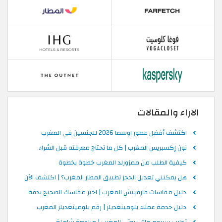
الاراء والمقالات
اكتشف أفضل عطور اوسما 2026 للجنسين في المغرب
نون إكسبريس المغرب | كل ما تحتاج معرفته قبل الشراء
كيفية الطلب من ممزورلد المغرب خطوة بخطوة
هل يمكنني تعديل الحجز تطبيق المطار المغرب؟ | اكتشف الآن
دليل مقاسات فارفيتش المغرب | اختر مقاسك الصحيح بدقة
دليل خدمة عملاء بلومينغديلز | رقم بلومينغديلز المغرب
تجارب سيروم ماي بيوتي المغرب | مراجعة شاملة