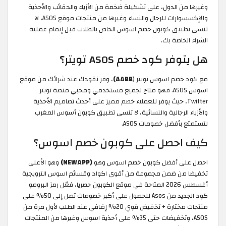
وغيرها من الدول، على تشكيلة ضخمة من الأزياء والحقائب والأحذية
والإكسسوارات للرجال والنساء وغيرها من منتجات موقع ASOS، لا
تنسى تطبيق كوبون خصم اسوس الخاص بالطلاب قبل إتمام عملية
الشراء الخاصة بك.
هل يتوفر كود خصم ASOS تويتر؟
مع كود خصم اسوس تويتر (
AABB)
، وفر نقودك عند شرائك من موقع
اسوس ASOS. فهو متاح لجميع مستخدمي ومحبي منصة تويتر
Twitter، حيث يوفر للعملاء خصم مميز على أحدث تصاميم الأحذية
والأزياء الرجالية والنسائية، لا تنسى تطبيق كوبون أسوس المغرب
لتستمتع بأفضل خصومات ASOS.
كيف احصل على كوبون خصم اسوس؟
احصل على أفضل كوبون خصم اسوس وهو
(NEWAPP)
وهو الأعلى
تخفيضا من ضمن مجموعة من أقوى اكواد وقسائم اسوس الترويجية
أغسطس 2026 المتاحة في موقع الكوبون حصريا، فعّل رمز البرومو
كود الجديد من Asos للحصول على أكبر خصومات تصل إلى 50% على
منتجات مختارة + تخفيض قوي 20% إضافي عند الطلب لأول مرة من
ASOS، وتخفيضات حتى 35% على أحذية اسوس وغيرها من المنتجات