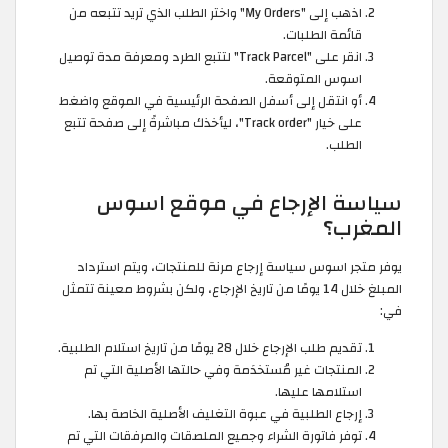
اذهب إلى "My Orders" واختر الطلب الذي تريد تتبعه من
قائمة الطلبات.
انقر على "Track Parcel" لتتبع الطرد ومعرفة مدة توصيل
اسوس المتوقعة.
أو انتقل إلى أسفل الصفحة الرئيسية في الموقع واضغط
على خيار "Track order"، ليأخذك مباشرةً إلى صفحة تتبع
الطلب.
سياسة الإرجاع في موقع اسوس
المغرب؟
يوفر متجر اسوس سياسة إرجاع مرنة للمنتجات، ويتم استرداد
المبلغ خلال 14 يومًا من تاريخ الإرجاع، ولكن بشروط معينة تتمثل
في:
تقديم طلب الإرجاع خلال 28 يومًا من تاريخ استلام الطلبية.
المنتجات غير مُستخدَمة وفي حالتها الأصلية التي تم
استلامها عليها.
إرجاع الطلبية في عبوة التغليف الأصلية الخاصة بها.
توفر فاتورة الشراء وجميع الملصقات والمرفقات التي تم