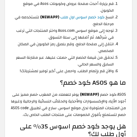
قم بزيارة أحدث صفحة عروض وكوبونات Asos في موقع
الكوبون.
انسخ
كود خصم اسوس اول طلب
(NEWAPP)
لتستخدمه في
مرحلة الدفع.
توجه إلى موقع اسوس Asos.com واختر المنتجات التي ترغب
في شرائها، ثم أضفها إلى سلة التسوق.
انتقل إلى صفحة الدفع، وقم بلصق رمز الكوبون في المكان
المخصص.
تحقق من قيمة الخصم التي حصلت عليها، عبر مقارنة السعر
السابق والسعر الحالي.
والآن قم بإتمام الطلب. واحصل على أكبر توفير لمشترياتك!
ما هو ASOS كود خصم؟
ASOS كود خصم
(NEWAPP)
يوفر للعملاء من المغرب خصم مميز على
أجود الأزياء والإكسسوارات والأحذية والحقائب النسائية والرجالية وغيرها
من المنتجات المتوفرة لدى موقع اسوس. سارع في تطبيق ASOS code
خصم لتستمتع بأقوى الخصومات على منتجات الطلب الخاص بك.
هل يوجد كود خصم اسوس 35% على
أول طلب لك؟