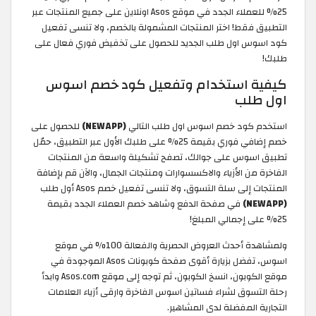
25% للعملاء الجدد في موقع Asos اونلاين على جميع المنتجات عبر
التطبيق فقط! اختر المنتجات المشمولة بالخصم، ولا تنسى تفعيل
كود اسوس اول طلب الجديد للحصول على تخفيض فوري فعال على
طلبك!
كيفية استخدام وتفعيل كود خصم اسوس
اول طلب
استخدم كود خصم اسوس اول طلب التالي
(NEWAPP)
للحصول على
خصم إضافي فوري بقيمة 25% على طلبك الأول عبر التطبيق، حمّل
تطبيق اسوس على جوالك، تصفح تشكيلة واسعة من المنتجات
الفاخرة من الأزياء والاكسسوارات ومنتجات الجمال، والآن قم بإضافة
المنتجات إلى سلة التسوق، ولا تنسى تفعيل خصم Asos أول طلب
(NEWAPP)
في صفحة الدفع وشاهد خصم العملاء الجدد بقيمة
25% على إجمالي المبلغ!
ولمشاهدة أحدث العروض الحصرية والفعالة 100% في موقع
اسوس، تفضل بزيارة أقوى صفحة كوبونات Asos الموجودة في
موقع الكوبون، انسخ الكوبون، ثم توجه إلى موقع Asos.com وابدأ
رحلة التسوق لشراء فساتين اسوس الفاخرة وارقى أزياء العلامات
التجارية المفضلة لدى المشاهير.