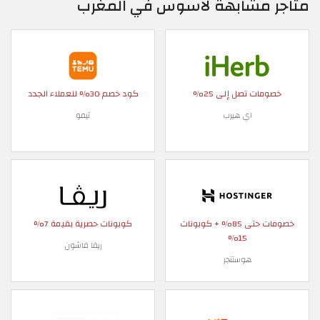
متاجر مشابهة لاسوس في المغرب
خصومات تصل إلى 25%
كود خصم 30% للعملاء الجدد
اي هيرب
تيمو
خصومات حتى 85% + كوبونات
كوبونات حصرية بقيمة 7%
15%
ريفا فاشون
هوستنجر