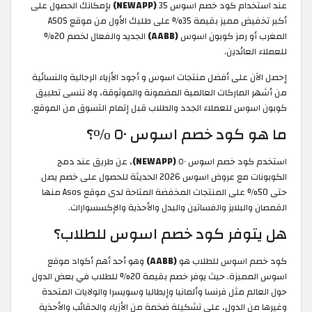
عند استخدام كود خصم اسوس 35
(NEWAPP)
بإمكانك الحصول على
أكبر تخفيض مميز بقيمة 35% على طلبك الأول من موقع ASOS
المغرب أو رمز كوبون اسوس
(AABB)
الجديد والفعال لخصم 20%
للعملاء العائدين.
إحصل الآن على أفضل منتجات اسوس و أجود الأزياء الرجالية والنسائية
من أشهر الماركات العالمية المضمونة والموثوقة، ولا تنسى تطبيق
كوبون اسوس للعملاء الجدد والطلاب قبل إتمام التسوق من الموقع.
ما هو كود خصم اسوس ٥٠ %؟
استخدم كود خصم اسوس ٥٠
(NEWAPP)
، عن طريق عند دمج
الكوبونات مع عروض اسوس 2026 الحديثة للحصول على خصم يصل
حتى 50% على المنتجات المخفضة المتاحة لدى موقع Asos منها
القمصان والبلايز والفساتين والبدل والأحذية والإكسسوارات.
هل يتوفر كود خصم اسوس للطلاب؟
كود خصم اسوس للطلاب هو
(AABB)
وهو أحد أهم أكواد موقع
اسوس المميزة. حيث يوفر خصم بقيمة 20% للطلاب في بعض الدول
حول العالم مثل فرنسا وألمانيا وإيطاليا وسويسرا والولايات المتحدة
وغيرها من الدول، على تشكيلة ضخمة من الأزياء والحقائب والأحذية