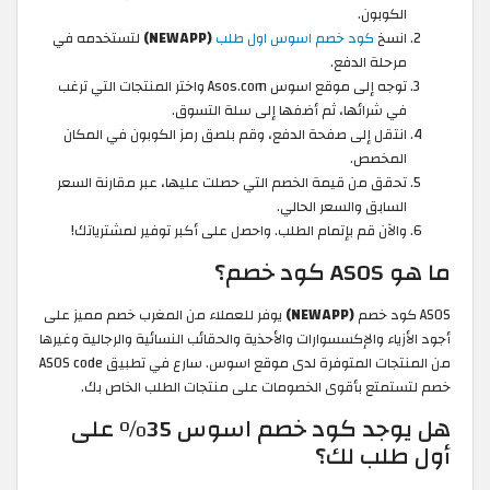
الكوبون.
انسخ
كود خصم اسوس اول طلب
(NEWAPP)
لتستخدمه في
مرحلة الدفع.
توجه إلى موقع اسوس Asos.com واختر المنتجات التي ترغب
في شرائها، ثم أضفها إلى سلة التسوق.
انتقل إلى صفحة الدفع، وقم بلصق رمز الكوبون في المكان
المخصص.
تحقق من قيمة الخصم التي حصلت عليها، عبر مقارنة السعر
السابق والسعر الحالي.
والآن قم بإتمام الطلب. واحصل على أكبر توفير لمشترياتك!
ما هو ASOS كود خصم؟
ASOS كود خصم
(NEWAPP)
يوفر للعملاء من المغرب خصم مميز على
أجود الأزياء والإكسسوارات والأحذية والحقائب النسائية والرجالية وغيرها
من المنتجات المتوفرة لدى موقع اسوس. سارع في تطبيق ASOS code
خصم لتستمتع بأقوى الخصومات على منتجات الطلب الخاص بك.
هل يوجد كود خصم اسوس 35% على
أول طلب لك؟