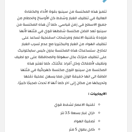
تتميز هذه المكنسة من سينبو بقوة الأداء والكفاءة
العالية في تنظيف الغبار وشفط كل الأوساخ والحطام من
جميع الاسطح في زمن قياسي. كما أن هذه المكنسة من
سينبو تعد افضل مكنسة شفطها قوي في فئتها لأنها
مزودة بتقنية الاعصار ومرشحات اسفنجية تساعد على
تنظيف الهواء من الغبار والبكتيريا مع عدم تسرب الغبار
للخارج. ستساعدك هذه المكنسة بدون كيس سايكلونيك
على تنظيف منزلك بكل سهولة والمحافظة على جو لطيف
ونظيف لأطفالك وكل أفراد عائلتك. كما تعتبر هذه
المكنسة من سينبو اقوى مكنسة كهربائية في فئتها
اضافة الى انها خفيفة الوزن مما يسهل عملية نقلها
وتحريكها من مكان إلى آخر كما أنها لا تحدث ضجيجًا كبيرًا.
الايجابيات :
تقنية الاعصار لشفط قوي
خزان غبار بسعة 3.5 لتر
تصفية الهواء
كابل بطول 5 متر