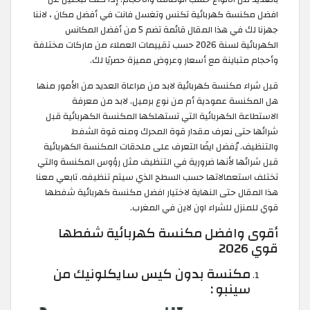
افضل مكنسة كهربائية تكنس وتغسل فانت في أفضل مكان ، لاننا
جهزنا لك في هذا المقال قائمة تضم 5 من أفضل المكانس
الكهربائية لسنة 2026 حسب تقييمات العملاء من ماركات مختلفة
وأحجام متباينة مع أسعار وعروض مميزة حصريًا لك.
قبل شراء مكنسة كهربائية لابد من مراعاة العديد من الأمور منها
هل المكنسة عمودية أم من نوع برميل. لابد من معرفة
الاستطاعة الكهربائية التي تستهلكها المكنسة الكهربائية قبل
شرائها حتى نعرف مقدار قوة المحرك ومنه قوة الشفط
والتنظيف. يُفضل ايضًا التعرف على ملحقات المكنسة الكهربائية
قبل شرائها لأنها ضرورية في التنظيف مثل رؤوس المكنسة والتي
تختلف استعمالاتها حسب السطح الذي سيتم تنظيفه. تابعي معنا
هذا المقال حتى النهاية لاختيار افضل مكنسة كهربائية شفطها
قوي للمنزل للشراء اون لاين في المغرب.
أقوى وافضل مكنسة كهربائية شفطها
قوي 2026
مكنسة بدون كيس سايكلونيك من
سينبو :