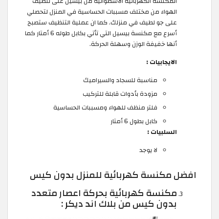
المكنسة الكهربائية الاسطوانية من بيسيل على تنظيف
الهواء من مختلف مسببات الحساسية في المنزل لتحصلي
على جو لطيف في منزلك. كما ان عملية التنظيف ستصبح
أسرع مع مكنسة بيسيل التي تأتي بكابل طوله 6 أمتار كما
أنها خفيفة الوزن وسهلة الحركة.
الايجابيات :
مناسبة للسجاد والسيراميك
مزودة بأدوات قابلة للتركيب
فلتر منظف للهواء ومسببات الحساسية
كابل بطول 6 أمتار
السلبيات :
لا يوجد
افضل مكنسة كهربائية للمنزل بدون كيس
مكنسة كهربائية بحركة اعصار متعدد
بدون كيس من بلاك اند ديكر :