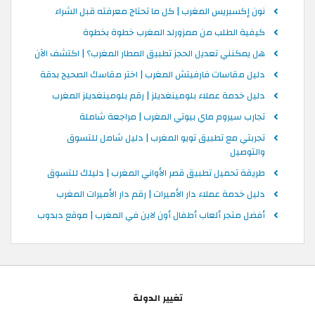
نون إكسبريس المغرب | كل ما تحتاج معرفته قبل الشراء
كيفية الطلب من ممزورلد المغرب خطوة بخطوة
هل يمكنني تعديل الحجز تطبيق المطار المغرب؟ | اكتشف الآن
دليل مقاسات فارفيتش المغرب | اختر مقاسك الصحيح بدقة
دليل خدمة عملاء بلومينغديلز | رقم بلومينغديلز المغرب
تجارب سيروم ماي بيوتي المغرب | مراجعة شاملة
تجربتي مع تطبيق تويو المغرب | دليل شامل للتسوق
والتوصيل
طريقة تحميل تطبيق قصر الأواني المغرب | دليلك للتسوق
دليل خدمة عملاء دار الأميرات | رقم دار الأميرات المغرب
أفضل متجر ألعاب أطفال أون لاين في المغرب | موقع دبدوب
تغيير الدولة