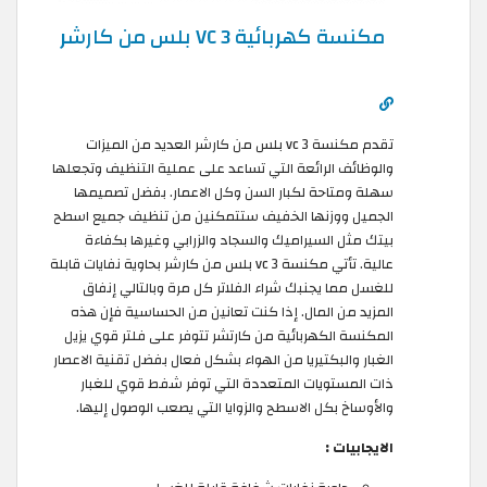
مكنسة كهربائية VC 3 بلس من كارشر
تقدم مكنسة vc 3 بلس من كارشر العديد من الميزات
والوظائف الرائعة التي تساعد على عملية التنظيف وتجعلها
سهلة ومتاحة لكبار السن وكل الاعمار. بفضل تصميمها
الجميل ووزنها الخفيف ستتمكنين من تنظيف جميع اسطح
بيتك مثل السيراميك والسجاد والزرابي وغيرها بكفاءة
عالية. تأتي مكنسة vc 3 بلس من كارشر بحاوية نفايات قابلة
للغسل مما يجنبك شراء الفلاتر كل مرة وبالتالي إنفاق
المزيد من المال. إذا كنت تعانين من الحساسية فإن هذه
المكنسة الكهربائية من كارتشر تتوفر على فلتر قوي يزيل
الغبار والبكتيريا من الهواء بشكل فعال بفضل تقنية الاعصار
ذات المستويات المتعددة التي توفر شفط قوي للغبار
والأوساخ بكل الاسطح والزوايا التي يصعب الوصول إليها.
الايجابيات :