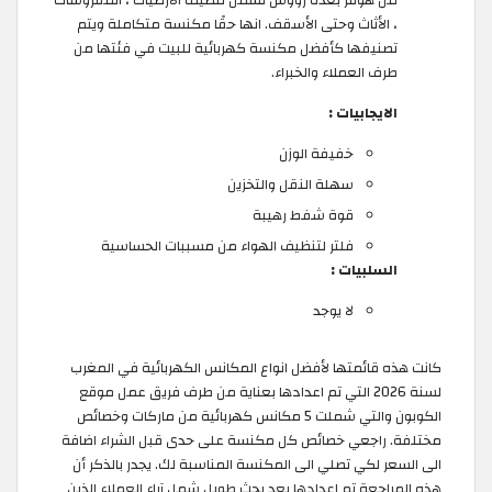
من هوفر بعدة رؤوس تشمل تنظيف الارضيات ، المفروشات
، الأثاث وحتى الأسقف. انها حقًا مكنسة متكاملة ويتم
تصنيفها كأفضل مكنسة كهربائية للبيت في فئتها من
طرف العملاء والخبراء.
الايجابيات :
خفيفة الوزن
سهلة النقل والتخزين
قوة شفط رهيبة
فلتر لتنظيف الهواء من مسببات الحساسية
السلبيات :
لا يوجد
كانت هذه قائمتها لأفضل انواع المكانس الكهربائية في المغرب
لسنة 2026 التي تم اعدادها بعناية من طرف فريق عمل موقع
الكوبون والتي شملت 5 مكانس كهربائية من ماركات وخصائص
مختلفة. راجعي خصائص كل مكنسة على حدى قبل الشراء اضافة
الى السعر لكي تصلي الى المكنسة المناسبة لك. يجدر بالذكر أن
هذه المراجعة تم اعدادها بعد بحث طويل شمل آراء العملاء الذين