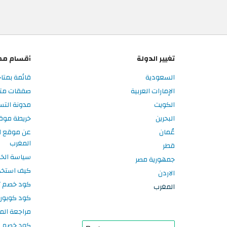
تغيير الدولة
أقسام مم
السعودية
قائمة بمتا
الإمارات العربية
صفقات متا
الكويت
مدونة الت
البحرين
خريطة موق
عُمان
عن موقع ا
المغرب
قطر
سياسة الخ
جمهورية مصر
كيف استخد
الاردن
كود خصم تر
المغرب
كود كوبون
مراجعة الم
كود خصم سبورتر