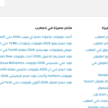
يزة
متاجر مميزة في المغرب
جر المغرب
أحدث كوبونات واكواد خصم اي هيرب 2026 حتى 25% في iHerb المغرب
جر المغرب
كود خصم تيمو 2026 كوبونات وكودات TEMU حتى 90% على الطلبات
سوق في المغرب
عروض وكوبونات هوستنجر 2026 فعالة 100% في Hostinger المغرب
ع الكوبون
كود خصم ريفا فاشون 2026 أحدث كوبونات Riva المغرب حتى 50%
لكوبون في
كود علي اكسبرس 2026 كوبونات AliExpress محدثة وفعالة حتى 50%
كود خصم شي ان 2026 كوبونات تخفيض فعالة 100% في SHEIN المغرب
صوصية
كوبونات Farfetch وأحدث كود خصم فارفيتش 2026
م كوبون الخصم؟
كود خصم المطار 2026 أقوى كوبونات حتى 10% في تطبيق Almatar
ينديول
 خصم نون
نتجات في المغرب
 Sporter