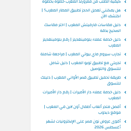
كيفية الطلب من ممزورلد المغرب خطوة بخطوة
هل يمكنني تعديل الحجز تطبيق المطار المغرب؟ |
اكتشف الآن
دليل مقاسات فارفيتش المغرب | اختر مقاسك
الصحيح بدقة
دليل خدمة عملاء بلومينغديلز | رقم بلومينغديلز
المغرب
تجارب سيروم ماي بيوتي المغرب | مراجعة شاملة
تجربتي مع تطبيق تويو المغرب | دليل شامل
للتسوق والتوصيل
طريقة تحميل تطبيق قصر الأواني المغرب | دليلك
للتسوق
دليل خدمة عملاء دار الأميرات | رقم دار الأميرات
المغرب
أفضل متجر ألعاب أطفال أون لاين في المغرب |
موقع دبدوب
أقوى عروض نون مصر على الإلكترونيات لشهر
أغسطس 2026