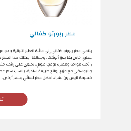
عطر ربورتو كفالي
ينتمي عطر ربورتو كفالي إلى عائلة العنبر النباتية وه
عطري خاص بها يعزز أنوثتها، وجمالها، يمتلك هذا العطر 
رائحته فواحة ومميزة لوقتٍ طويلٍ، يحتوي على رائحة خشب
واليوسفي مع مزيج روائح طبيعة ساحرة، يناسب سعر عطر 
قسيمة نايس ون لشراء افضل عطر نسائي بسعر أرخص.
تس