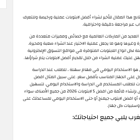
كنت تبحث عن أفضل لاب توب عملي ورخيص 2026 فتابع هذا المقال للأخير لشراء أفضل لابتوبات عملية ورخيصة وللتعرف
اب عبر مراجعة دقيقة واحترافية.
ن العديد من الماركات العالمية مع خصائص ومميزات متعددة من
رة وغيرها وهو ما يجعل عملية الاختيار عند الشراء صعبة ومحيرة.
ة لكل انواع اللابتوبات المتوفرة في مواقع التسوق الإلكترونية
ل عليك عملية الشراء من خلال تقديم أفضل لابتوبات يتم شراؤها.
هل هو الاستخدام اليومي في مهام سهلة ، للطلاب عند الدراسة
ول على الجهاز المناسب بأفضل سعر. على سبيل المثال افضل
بات للطلاب المستخدم في الدراسة والاستخدام اليومي. لتسهيل
المأمورية عليك قام فريق عمل موقع الكوبون المتخصص بإنشاء قائمة من افضل 5 لابتوبات 2026 من جميع الأصناف سواء
ه أو افضل لابتوب جيمنج أو حتى الاستخدام اليومي لمساعدتك على
ت وسلبيات كل جهاز.
ب يلبي جميع احتياجاتك: