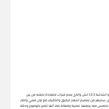
تمتع بأفضل لاب توب عملي ورخيص مع ديل انسبايرون ذو الشاشة 13.3 انش والذي يضم ميزات متعددة تجعله من بين
يل. ستنبهر من تصميم الجهاز الرقيق والخفيف مع لون فضي واطار
باللمس مما يجعلها عملية وفعالة كما أنها تتميز بالوضوح ودقة