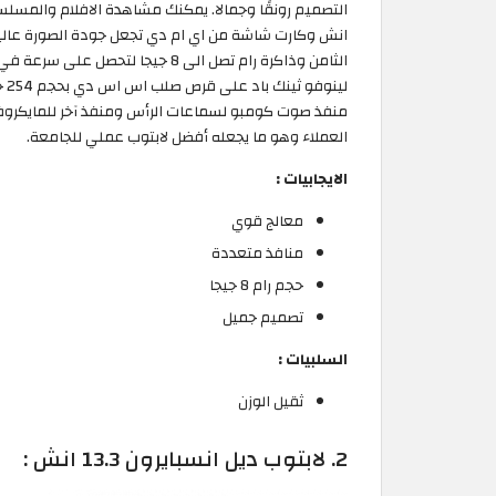
الثامن وذاكرة رام تصل الى 8 جيجا ل
لي
منفذ صوت كومبو لسماعات الرأس ومنفذ آخر للمايكروفو
العملاء وهو ما يجعله أفضل لابتوب عملي للجامعة.
الايجابيات :
معالج قوي
منافذ متعددة
حجم رام 8 جيجا
تصميم جميل
السلبيات :
ثقيل الوزن
2. لابتوب ديل انسبايرون 13.3 انش :