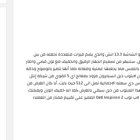
تمتع بأفضل لاب توب عملي ورخيص مع ديل انسبايرون ذو الشاشة 13.3 انش والذي يضم ميزات متعددة تجعله من بين
يل. ستنبهر من تصميم الجهاز الرقيق والخفيف مع لون فضي واطار
باللمس مما يجعلها عملية وفعالة كما أنها تتميز بالوضوح ودقة
الألوان. بالنسبة لسرعة الجهاز فليس هناك اية مشاكل لان لابتوب ديل انسبايرون مزود بمعالج اي 5 القوي من شركة إنتل
اضافة الى ذاكرة رام بسعة 8 جيجا مع وسيط تخزين اس اس دي سعته الاجمالية تصل الى 512 جيجا بايت. أيا كان الغرض من
 هذا اللابتوب من ديل سيفي بالغرض كما انه خفيف الوزن ويمكنك
التنقل به بكل سهولة الى الجامعة او مكان العمل. حصل لاب توب Dell Inspiron 2 المميز على تقييم ممتاز من العملاء