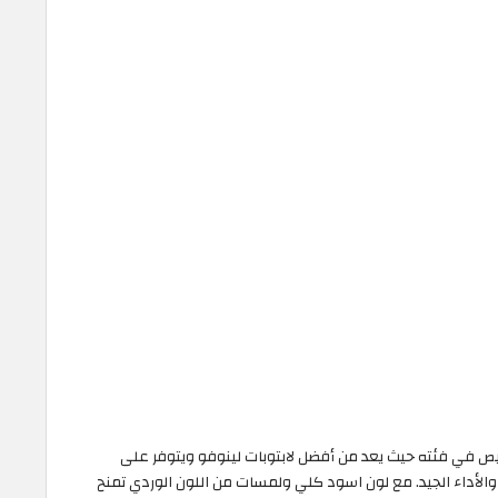
 توب عملي ورخيص في فئته حيث يعد من أفضل لابتوبات لينوفو ويتوفر على
والأداء الجيد. مع لون اسود كلي ولمسات من اللون الوردي تمنح