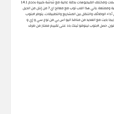
التصميم رونقًا وجمالا. يمكنك مشاهدة الافلام والمسلسلات ومختلف الفيديوهات بدقة عالية مع شاشة كبيرة بحجم 14.1
انش وكارت شاشة من اي ام دي تجعل جودة الصورة عالية وممتعة. ياتي هذا اللاب توب مع معالج اي 7 من إنتل من الجيل
تحصل على سرعة في أداء الوظائف والتنقل بين المشاريع والتطبيقات. يتوفر لابتوب
نوفو ثينك باد على قرص صلب اس اس دي بحجم 254 جيجا بايت مع العديد من منافذ اليو اس بي من نوع سي و إي و
ن. حصل لابتوب لينوفو ثينك باد على تقييم ممتاز من طرف