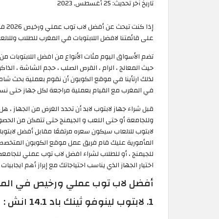
تاريخ آخر تحديث:
25 أغسطس, 2023
إذا 
على قائمتنا لافضل اللابتوبات في المغرب للطلاب وللالع
تضم الأسواق اليوم مئات الأنواع من افضل اللابتوبات م
حيث المعالج ، الرام ، القرص الصلب ، حجم الشاشة ، الذاك
لذلك ارتأينا في موقع الكوبون أن نقوم بعملية بحث شامل
في المغرب مع القيام بعملية مراجعة لكل جهاز حتى نسه
قبل شراء جهاز لابتوب لابد أن تحدد الغرض من الجهاز ، 
وللجامعة أو حتى اللعب و الجيمنج حتى تتمكن من الحص
لابتوب للالعاب سيكون سعره مرتفعًا مقابل أفضل لابتو
للجيمنج ، أو للطلاب لشراء افضل لاب توب عملي للجامع
اختيار الجهاز الذي يناسب احتياجاتك مع إبراز أهم ايجابيا
أفضل لاب توب عملي ورخيص في المغر
1. لابتوب لينوفو ثينك باد 14.1 انش :