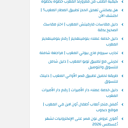
كيفية الطلب من ممزورلد المغرب خطوة بخطوة
هل يمكنني تعديل الحجز تطبيق المطار المغرب؟ |
اكتشف الآن
دليل مقاسات فارفيتش المغرب | اختر مقاسك
الصحيح بدقة
دليل خدمة عملاء بلومينغديلز | رقم بلومينغديلز
المغرب
تجارب سيروم ماي بيوتي المغرب | مراجعة شاملة
تجربتي مع تطبيق تويو المغرب | دليل شامل
للتسوق والتوصيل
طريقة تحميل تطبيق قصر الأواني المغرب | دليلك
للتسوق
دليل خدمة عملاء دار الأميرات | رقم دار الأميرات
المغرب
أفضل متجر ألعاب أطفال أون لاين في المغرب |
موقع دبدوب
أقوى عروض نون مصر على الإلكترونيات لشهر
أغسطس 2026