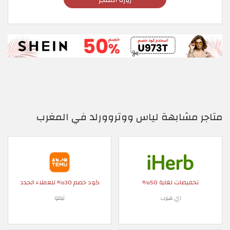
متاجر مشابهة لياس ووتروورلد في المغرب
تخفيضات لغاية 50%
كود خصم 30% للعملاء الجدد
اي هيرب
تيمو