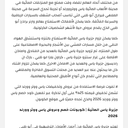
من مختلف أنحاء العالم لقضاء وقت ممتع مع المنزلقات المائية في
مدينة الألعاب المائية ياس ووتروورلد أو تجربة تحدي السرعة في مدينة
الملاهي فيراري أبو ظبي التي تناسب أصحاب الشغف بالسيارات الرياضية
والسرعة الفائقة. كما يمكن لأطفالك الاستمتاع بعالم وارنر براذرز أبو
ظبي الذي يقدم عروض حية لأشهر الشخصيات الكرتونية.
كما يمكن لزوار جزيرة ياس المائية الاستمتاع بالتنزه واستنشاق الهواء
النقي من خلال مسارات المشي بين الأشجار والبحيرة الاصطناعية على
طول المنتزه. تم تزويد جزيرة ياس المائية بالعديد من الفنادق واماكن
الاقامة على غرار سنترو جزيرة ياس ، كراون بلازا ابو ظبي ، بارك ان
راديسون جزيرة ياس والعديد من الاماكن الاخرى كما يمكن للزوار اقتناء
كل ما يبحثون عنه عبر العديد من محلات التسوق الفاخرة والمقاهي
والمطاعم التي تقدم كل أنواع الأطباق المحلية والعالمية.
لا تفوت فرصة الاستفادة من عروض وتخفيضات ياس ووتر وورلد التي
تشمل تخفيض قيمته 25% على أول تذكرة عبر تفعيل كود خصم ياس
ووتر وورلد 2026 والذي تجده حصريًا في موقع الكوبون.
جزيرة ياس المائية | كوبونات خصم وعروض ياس ووتر وورلد
2026
تعتبر جزيرة ياس المائية من أجمل الأماكن الترفيهية في أبو ظبي