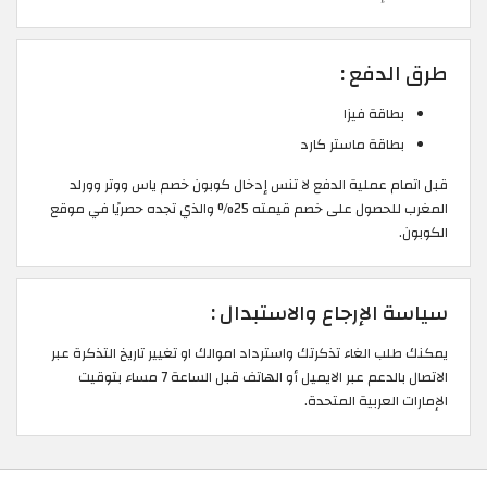
طرق الدفع :
بطاقة فيزا
بطاقة ماستر كارد
قبل اتمام عملية الدفع لا تنس إدخال كوبون خصم ياس ووتر وورلد
المغرب للحصول على خصم قيمته 25% والذي تجده حصريًا في موقع
الكوبون.
سياسة الإرجاع والاستبدال :
يمكنك طلب الغاء تذكرتك واسترداد اموالك او تغيير تاريخ التذكرة عبر
الاتصال بالدعم عبر الايميل أو الهاتف قبل الساعة 7 مساء بتوقيت
الإمارات العربية المتحدة.