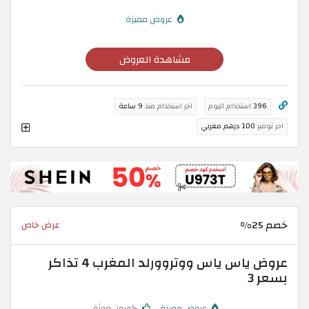
عروض مميزة
مشاهدة العروض
396
استخدام اليوم
اخر استخدام منذ
9 ساعة
اخر توفير
100 درهم مغربي
خصم 25%
عرض خاص
عروض ياس ياس ووتروورلد المغرب 4 تذاكر
بسعر 3
عروض مميزة
كوبون موثق