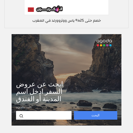
خصم حتى 25% ياس ووتروورلد في المغرب