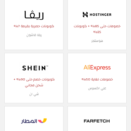
خصومات حتى 85% + كوبونات
كوبونات حصرية بقيمة 7%
15%
ريفا فاشون
هوستنجر
خصومات لغاية 50%
كوبونات خصم حتى 90% +
شحن مجاني
علي اكسبرس
شي ان