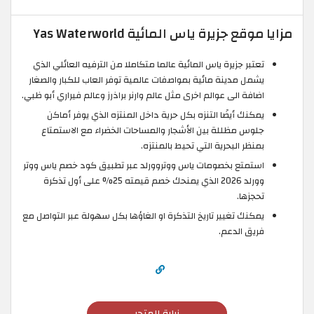
مزايا موقع جزيرة ياس المائية Yas Waterworld
تعتبر جزيرة ياس المائية عالما متكاملا من الترفيه العائلي الذي
يشمل مدينة مائية بمواصفات عالمية توفر العاب للكبار والصغار
اضافة الى عوالم اخرى مثل عالم وارنر براذرز وعالم فيراري أبو ظبي.
يمكنك أيضًا التنزه بكل حرية داخل المنتزه الذي يوفر أماكن
جلوس مظللة بين الأشجار والمساحات الخضراء مع الاستمتاع
بمنظر البحرية التي تحيط بالمنتزه.
استمتع بخصومات ياس ووتروورلد عبر تطبيق كود خصم ياس ووتر
وورلد 2026 الذي يمنحك خصم قيمته 25% على أول تذكرة
تحجزها.
يمكنك تغيير تاريخ التذكرة او الغاؤها بكل سهولة عبر التواصل مع
فريق الدعم.
زيارة المتجر