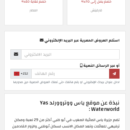
خصم يصل إلى 70%
خصم لغاية 10%
فارفيتش
المطار
استلم العروض الحصرية عبر البريد الإلكتروني
أو عبر الرسائل النصية
+212
ادخل عنوان بريدك الإلكتروني او رقم هاتفك حتى تصلك العروض الحصرية حين صدورها
نبذة عن موقع ياس ووتروورلد Yas
Waterworld :
تضم جزيرة ياس المائية المغرب في أبو ظبي أكثر من 29 لعبة ومكان
ترفيهي للعائلات وتعد المكان الانسب لسكان أبوظبي والزوار القادمين