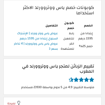
كوبونات خصم ياس ووتروورلد الاكثر
استخداما
كوبون
الخصم
التفاصيل
خصم
إبتداءا من
رابط
عروض ياس ووتر وورلد | الإشتراك
1595 درهم
للتفعيل
السنوي إبتداءا من 1595 درهم
انقر
عروض ياس ياس ووتروورلد | 4 تذاكر
خصم 25%
للمشاهدة
بسعر 3
تقييم الزبائن لمتجر ياس ووتروورلد في
المغرب
متوسط التقييم: 4.9 من 5 نجوم بواسطة 23930 مستخدم
نصيحة