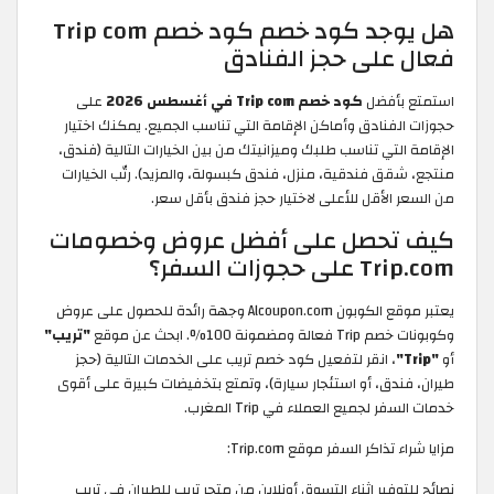
هل يوجد كود خصم كود خصم Trip com
فعال على حجز الفنادق
استمتع بأفضل
كود خصم Trip com في أغسطس 2026
على
حجوزات الفنادق وأماكن الإقامة التي تناسب الجميع. يمكنك اختيار
الإقامة التي تناسب طلبك وميزانيتك من بين الخيارات التالية (فندق،
منتجع، شقق فندقية، منزل، فندق كبسولة، والمزيد). رتّب الخيارات
من السعر الأقل للأعلى لاختيار حجز فندق بأقل سعر.
كيف تحصل على أفضل عروض وخصومات
Trip.com على حجوزات السفر؟
يعتبر موقع الكوبون Alcoupon.com وجهة رائدة للحصول على عروض
وكوبونات خصم Trip فعالة ومضمونة 100%. ابحث عن موقع
"تريب"
أو
"Trip"
، انقر لتفعيل كود خصم تريب على الخدمات التالية (حجز
طيران، فندق، أو استئجار سيارة)، وتمتع بتخفيضات كبيرة على أقوى
خدمات السفر لجميع العملاء في Trip المغرب.
مزايا شراء تذاكر السفر موقع Trip.com:
نصائح للتوفير اثناء التسوق أونلاين من متجر تريب للطيران في تريب