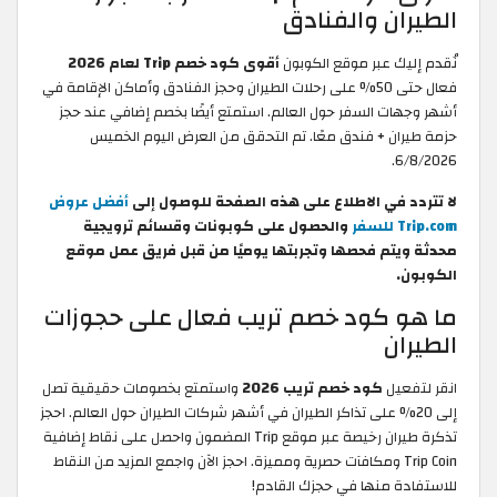
الطيران والفنادق
نُقدم إليك عبر موقع الكوبون
أقوى كود خصم Trip لعام 2026
فعال حتى 50% على رحلات الطيران وحجز الفنادق وأماكن الإقامة في
أشهر وجهات السفر حول العالم. استمتع أيضًا بخصم إضافي عند حجز
حزمة طيران + فندق معًا. تم التحقق من العرض اليوم الخميس
6/8/2026.
لا تتردد في الاطلاع على هذه الصفحة للوصول إلى
أفضل عروض
Trip.com للسفر
والحصول على كوبونات وقسائم ترويجية
محدثة ويتم فحصها وتجربتها يوميًا من قبل فريق عمل موقع
الكوبون.
ما هو كود خصم تريب فعال على حجوزات
الطيران
انقر لتفعيل
كود خصم تريب 2026
واستمتع بخصومات حقيقية تصل
إلى 20% على تذاكر الطيران في أشهر شركات الطيران حول العالم. احجز
تذكرة طيران رخيصة عبر موقع Trip المضمون واحصل على نقاط إضافية
Trip Coin ومكافآت حصرية ومميزة. احجز الآن واجمع المزيد من النقاط
للاستفادة منها في حجزك القادم!