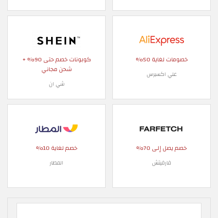
خصومات لغاية 50%
كوبونات خصم حتى 90% +
شحن مجاني
علي اكسبرس
شي ان
خصم يصل إلى 70%
خصم لغاية 10%
فارفيتش
المطار