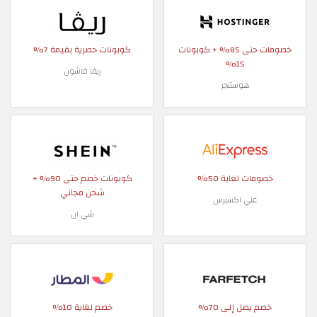
خصومات حتى 85% + كوبونات
كوبونات حصرية بقيمة 7%
15%
ريفا فاشون
هوستنجر
خصومات لغاية 50%
كوبونات خصم حتى 90% +
شحن مجاني
علي اكسبرس
شي ان
خصم يصل إلى 70%
خصم لغاية 10%