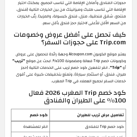
حجوزات الفنادق وأماكن الإقامة التي تناسب الجميع. يمكنك اختيار
الإقامة التي تناسب طلبك وميزانيتك من بين الخيارات التالية (فندق،
منتجع، شقق فندقية، منزل، فندق كبسولة، والمزيد). رتّب الخيارات
من السعر الأقل للأعلى لاختيار حجز فندق بأقل سعر.
كيف تحصل على أفضل عروض وخصومات
Trip.com على حجوزات السفر؟
يعتبر موقع الكوبون Alcoupon.com وجهة رائدة للحصول على عروض
وكوبونات خصم Trip فعالة ومضمونة 100%. ابحث عن موقع
"تريب"
أو
"Trip"
، انقر لتفعيل كود خصم تريب على الخدمات التالية (حجز
طيران، فندق، أو استئجار سيارة)، وتمتع بتخفيضات كبيرة على أقوى
خدمات السفر لجميع العملاء في Trip المغرب.
كود خصم Trip المغرب 2026 فعال
100% على الطيران والفنادق
تفاصيل عرض تريب للطيران
كود خصم
كود خصم Trip للفنادق
انقر للمشاهدة