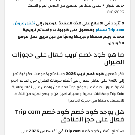
حزمة طيران + فندق معًا. تم التحقق من العرض اليوم السبت
8/8/2026.
لا تتردد في الاطلاع على هذه الصفحة للوصول إلى
أفضل عروض
Trip.com للسفر
والحصول على كوبونات وقسائم ترويجية
محدثة ويتم فحصها وتجربتها يوميًا من قبل فريق عمل موقع
الكوبون.
ما هو كود خصم تريب فعال على حجوزات
الطيران
انقر لتفعيل
كود خصم تريب 2026
واستمتع بخصومات حقيقية تصل
إلى 20% على تذاكر الطيران في أشهر شركات الطيران حول العالم. احجز
تذكرة طيران رخيصة عبر موقع Trip المضمون واحصل على نقاط إضافية
Trip Coin ومكافآت حصرية ومميزة. احجز الآن واجمع المزيد من النقاط
للاستفادة منها في حجزك القادم!
هل يوجد كود خصم كود خصم Trip com
فعال على حجز الفنادق
استمتع بأفضل
كود خصم Trip com في أغسطس 2026
على