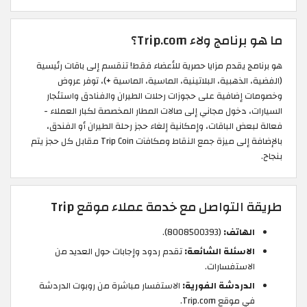
ما هو برنامج ولاء Trip.com؟
هو برنامج يقدم مزايا حصرية للأعضاء فقط! تنقسم إلى باقات رئيسية
(الفضية، الذهبية، البلاتينية، الماسية، الماسية +)، توفر عروض
وخصومات إضافية على حجوزات رحلات الطيران والفنادق واستئجار
السيارات، دخول مجاني إلى صالات المطار المخصصة لكبار العملاء -
فعالة لبعض الباقات، وإمكانية إلغاء حجز رحلة الطيران أو الفندق،
بالإضافة إلى ميزة جمع النقاط ومكافآت Trip Coin مقابل كل حجز يتم
بنجاح.
طريقة التواصل مع خدمة عملاء موقع Trip
الهاتف:
(8008500393).
الاسئلة الشائعة:
تقدم ردود وإجابات حول العديد من
الاستفسارات.
الدردشة الفورية:
الاستفسار مباشرة من روبوت الدردشة
في موقع Trip.com.