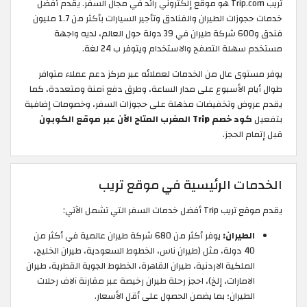
تريب Trip.com هو موقع إلكتروني رائد في مجال السفر. يقدم أفضل
خدمات حجوزات الطيران والفنادق وتأجير السيارات بأكثر من 1.7 مليون
فندق و600 شركة طيران في 39 دولة حول العالم، لديه واجهة
مستخدم سهلة التصفح والاستخدام ويتوفر ب 24 لغة.
يوفر مستوى عال من الخدمات لعملائه عبر مركز دعم عملاء متوافر
طوال أيام الأسبوع على مدار الساعة، وطرق دفع آمنة ومتعددة، كما
يقدم عروض وتخفيضات مذهلة على حجوزات السفر، وخصومات إضافية
بتفعيل
كود خصم Trip المغرب المتاح الآن عبر موقع الكوبون
قبل إتمام الحجز.
الخدمات الرئيسية في موقع تريب
يقدم موقع تريب Trip أفضل خدمات السفر التي تشمل الآتي:
الطيران:
يوفر أكثر من 680 شركة طيران عالمية في أكثر من
40 دولة، مثل (طيران ناس، الخطوط السعودية، طيران الخليج،
الملكية الاردنية، طيران القاهرة، الخطوط الجوية القطرية، طيران
الامارات، إلخ)، احجز رحلة طيران رخيصة عبر مقارنة آلاف رحلات
الطيران؛ بما يضمن الحصول على أقل الأسعار.