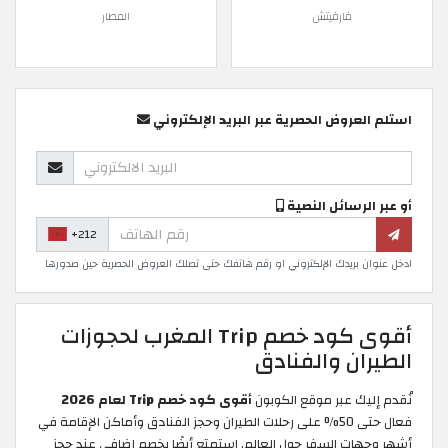
فارفيتش
المطار
استلم العروض الحصرية عبر البريد الإلكتروني
أو عبر الرسائل النصية
+212
ادخل عنوان بريدك الإلكتروني او رقم هاتفك حتى تصلك العروض الحصرية حين صدورها
أقوى كود خصم Trip المغرب لحجوزات
الطيران والفنادق
نُقدم إليك عبر موقع الكوبون
أقوى كود خصم Trip لعام 2026
فعال حتى 50% على رحلات الطيران وحجز الفنادق وأماكن الإقامة في
أشهر وجهات السفر حول العالم. استمتع أيضًا بخصم إضافي عند حجز