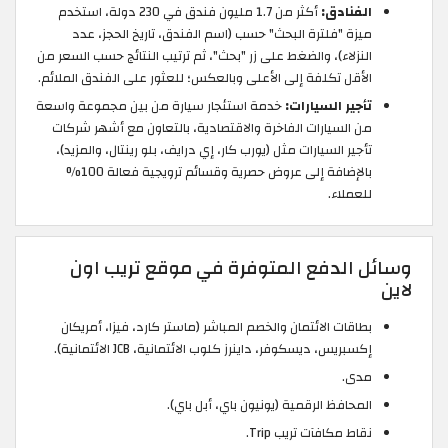
الفنادق:
أكثر من 1.7 مليون فندق في 230 دولة، استخدم
ميزة "فلترة البحث" حسب (اسم الفندق، تاريخ الحجز، عدد
النزلاء)، والضغط على زر "بحث"، ثم ترتيب النتائج حسب السعر من
الأقل تكلفة إلى الأعلى وبالعكس؛ للعثور على الفندق الملائم.
تأجير السيارات:
خدمة استئجار سيارة من بين مجموعة واسعة
من السيارات الفاخرة والاقتصادية، بالتعاون مع أشهر شركات
تأجير السيارات مثل (يورب كار، إي درايف، بلو رينتال، والمزيد)،
بالإضافة إلى عروض حصرية وقسائم ترويجية فعالة 100%
للعملاء.
وسائل الدفع المتوفرة في موقع تريب اون
لاين
بطاقات الائتمان والخصم المباشر (ماستر كارد، فيزا، أمريكان
إكسبريس، ديسكوفر، داينرز كلوب الائتمانية، JCB الائتمانية).
مدى.
المحافظ الرقمية (يونيون باي، أبل باي).
نقاط مكافآت تريب Trip.