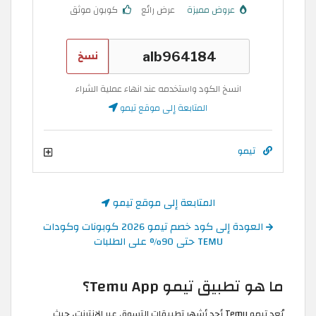
عروض مميزة
عرض رائع
كوبون موثق
نسخ
انسخ الكود واستخدمه عند انهاء عملية الشراء
المتابعة إلى موقع تيمو
تيمو
المتابعة إلى موقع تيمو
العودة إلى كود خصم تيمو 2026 كوبونات وكودات
TEMU حتى 90% على الطلبات
ما هو تطبيق تيمو Temu App؟
يُعد تيمو Temu أحد أشهر تطبيقات التسوق عبر الإنترنت، حيث