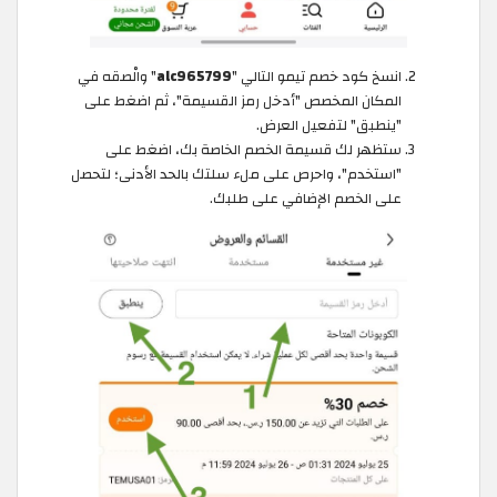
انسخ كود خصم تيمو التالي "
alc965799
" والْصقه في
المكان المخصص "أدخل رمز القسيمة"، ثم اضغط على
"ينطبق" لتفعيل العرض.
ستظهر لك قسيمة الخصم الخاصة بك، اضغط على
"استخدم"، واحرص على ملء سلتك بالحد الأدنى؛ لتحصل
على الخصم الإضافي على طلبك.