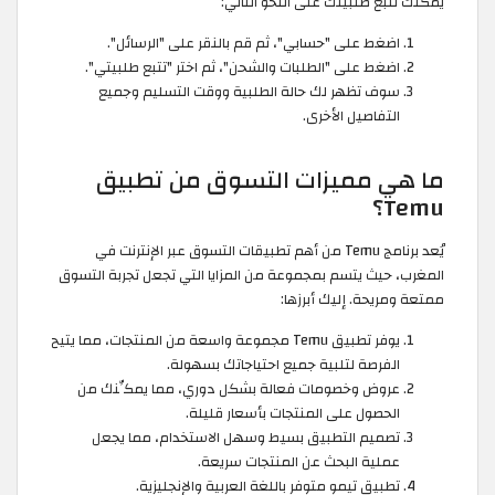
يمكنك تتبع طلبيتك على النحو التالي:
اضغط على "حسابي"، ثم قم بالنقر على "الرسائل".
اضغط على "الطلبات والشحن"، ثم اختر "تتبع طلبيتي".
سوف تظهر لك حالة الطلبية ووقت التسليم وجميع
التفاصيل الأخرى.
ما هي مميزات التسوق من تطبيق
Temu؟
يُعد برنامج Temu من أهم تطبيقات التسوق عبر الإنترنت في
المغرب، حيث يتسم بمجموعة من المزايا التي تجعل تجربة التسوق
ممتعة ومريحة. إليك أبرزها:
يوفر تطبيق Temu مجموعة واسعة من المنتجات، مما يتيح
الفرصة لتلبية جميع احتياجاتك بسهولة.
عروض وخصومات فعالة بشكل دوري، مما يمكِّنك من
الحصول على المنتجات بأسعار قليلة.
تصميم التطبيق بسيط وسهل الاستخدام، مما يجعل
عملية البحث عن المنتجات سريعة.
تطبيق تيمو متوفر باللغة العربية والإنجليزية.