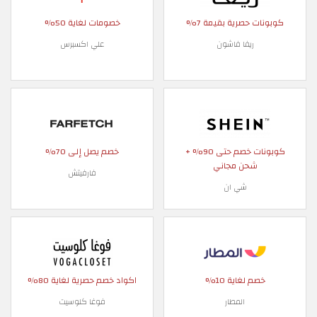
كوبونات حصرية بقيمة 7%
خصومات لغاية 50%
ريفا فاشون
علي اكسبرس
كوبونات خصم حتى 90% +
خصم يصل إلى 70%
شحن مجاني
فارفيتش
شي ان
خصم لغاية 10%
اكواد خصم حصرية لغاية 80%
المطار
فوغا كلوسيت