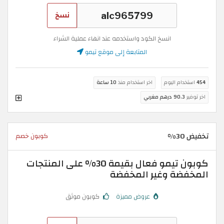
نسخ
انسخ الكود واستخدمه عند انهاء عملية الشراء
المتابعة إلى موقع تيمو
454
استخدام اليوم
اخر استخدام منذ
10 ساعة
اخر توفير
90.3 درهم مغربي
تخفيض 30%
كوبون خصم
كوبون تيمو فعال بقيمة 30% على المنتجات
المخفضة وغير المخفضة
عروض مميزة
كوبون موثق