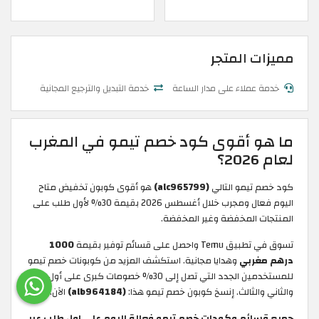
مميزات المتجر
خدمة عملاء على مدار الساعة
خدمة التبديل والترجيع المجانية
ما هو أقوى كود خصم تيمو في المغرب
لعام 2026؟
كود خصم تيمو التالي
(alc965799)
هو أقوى كوبون تخفيض متاح
اليوم فعال ومجرب خلال أغسطس 2026 بقيمة 30% لأول طلب على
المنتجات المخفضة وغير المخفضة.
تسوق في تطبيق Temu واحصل على قسائم توفير بقيمة
1000
درهم مغربي
وهدايا مجانية. استكشف المزيد من كوبونات خصم تيمو
للمستخدمين الجدد التي تصل إلى 30% خصومات كبرى على أول طلب
والثاني والثالث. إنسخ كوبون خصم تيمو هذا:
(alb964184)
الآن.
جميع قسائم وكودات خصم تيمو فعالة اليوم على اول طلب عبر