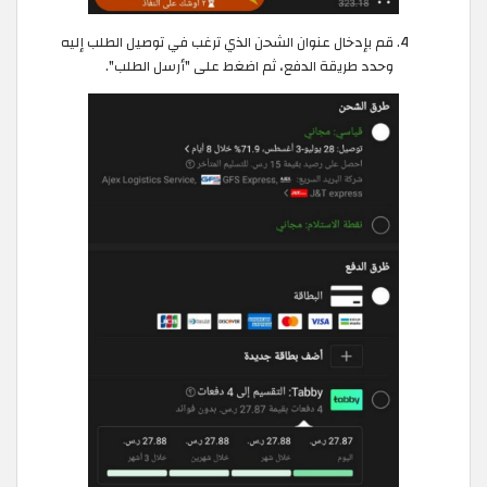
قم بإدخال عنوان الشحن الذي ترغب في توصيل الطلب إليه
وحدد طريقة الدفع، ثم اضغط على "أرسل الطلب".