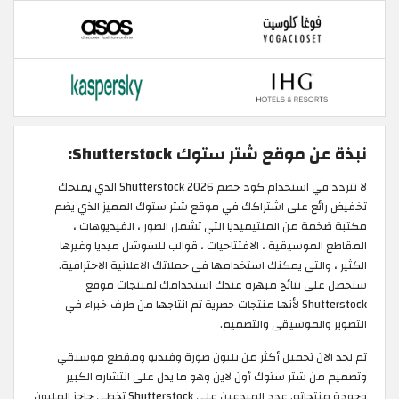
نبذة عن موقع شتر ستوك Shutterstock:
لا تتردد في استخدام كود خصم Shutterstock 2026 الذي يمنحك
تخفيض رائع على اشتراكك في موقع شتر ستوك المميز الذي يضم
مكتبة ضخمة من الملتيميديا التي تشمل الصور ، الفيديوهات ،
المقاطع الموسيقية ، الافتتاحيات ، قوالب للسوشل ميديا وغيرها
الكثير ، والتي يمكنك استخدامها في حملاتك الاعلانية الاحترافية.
ستحصل على نتائج مبهرة عندك استخدامك لمنتجات موقع
Shutterstock لأنها منتجات حصرية تم انتاجها من طرف خبراء في
التصوير والموسيقى والتصميم.
تم لحد الان تحميل أكثر من بليون صورة وفيديو ومقطع موسيقي
وتصميم من شتر ستوك أون لاين وهو ما يدل على انتشاره الكبير
وجودة منتجاته. عدد المبدعين على Shutterstock تخطى حاجز المليون