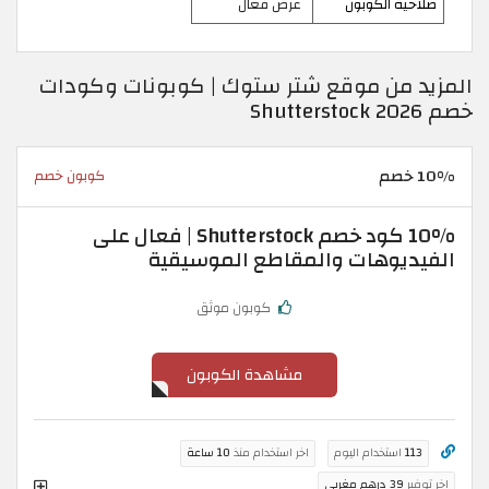
صلاحية الكوبون
عرض فعال
المزيد من موقع شتر ستوك | كوبونات وكودات
خصم Shutterstock 2026
10% خصم
كوبون خصم
10% كود خصم Shutterstock | فعال على
الفيديوهات والمقاطع الموسيقية
كوبون موثق
مشاهدة الكوبون
113
استخدام اليوم
اخر استخدام منذ
10 ساعة
اخر توفير
39 درهم مغربي