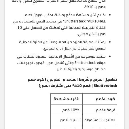
الذي يسمح لك بتخفيض سعر الاشتراك الشهري للصور أو باقة
الصور بـ 10%.
اذا لم تكن مستعدًا للدفع يمكنك ادخال كوبون خصم
Shutterstock "PICK10FREE" في صفحة الدفع للاستفادة من
الفترة التجريبية المجانية التي تمكنك من الحصول على 10
صور بشكل مجاني.
يمكنك معرفة المزيد من المعلومات عن الفترة المجانية
لموقع شتر ستوك من خلال زيارة الموقع.
ستجد موسوعة من الأعمال الإبداعية المميزة تنتظرك في
موقع Shutterstock والتي تشمل صور ، فيديو ، لوجوهات ،
مقاطع موسيقية وغيرها الكثير.
تفاصيل العرض وشروط استخدام الكوبون (كود خصم
Shutterstock | خصم 10% على اشتراك الصور)
كود الخصم
انقر للمشاهدة
قيمة الخصم
10% خصم
المنتجات المشمولة
اشتراك الصور