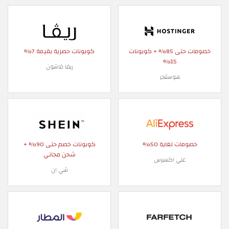
خصومات حتى 85% + كوبونات
كوبونات حصرية بقيمة 7%
15%
ريفا فاشون
هوستنجر
خصومات لغاية 50%
كوبونات خصم حتى 90% +
شحن مجاني
علي اكسبرس
شي ان