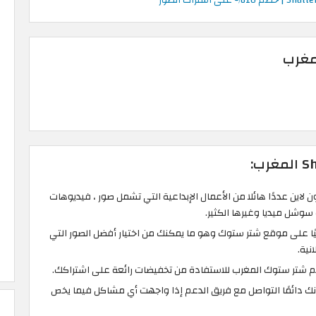
مغرب
ر موقع Shutterstock اون لاين عددًا هائلا من الأعمال الإبداعية التي تشمل صور ، فيديوهات
وشل ميديا وغيرها الكثير.
صورة يوميًا على موقع شتر ستوك وهو ما يمكنك من اختيار أفضل الصور التي
نية.
شتر ستوك المغرب للاستفادة من تخفيضات رائعة على اشتراكك.
 عملاء 24/7 بامكانك دائمًا التواصل مع فريق الدعم إذا واجهت أي مشاكل فيما يخص