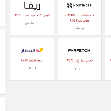
خصومات حتى 85% +
كوبونات حصرية بقيمة 7%
كوبونات 15%
ريفا فاشون
هوستنجر
 90%
خصم يصل إلى 70%
خصم لغاية 10%
فارفيتش
المطار