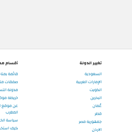
تغيير الدولة
أقسام مم
السعودية
قائمة بمتا
الإمارات العربية
صفقات متا
الكويت
مدونة الت
البحرين
خريطة موق
عُمان
عن موقع ا
المغرب
قطر
سياسة الخ
جمهورية مصر
كيف استخد
الاردن