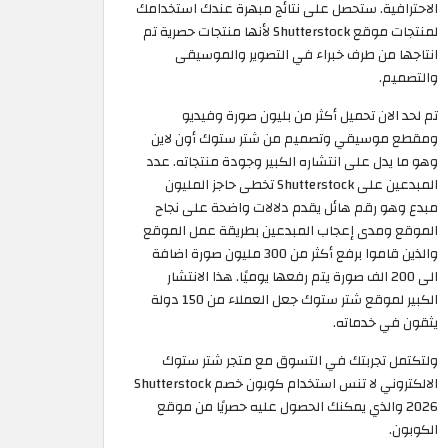
الاحترافية. ستحصل على نتائج مبهرة عندك استخدامك
لمنتجات موقع Shutterstock لأنها منتجات حصرية تم
انتاجها من طرف خبراء في التصوير والموسيقى
والتصميم.
تم لحد الان تحميل أكثر من بليون صورة وفيديو
ومقطع موسيقي وتصميم من شتر ستوك أون لاين
وهو ما يدل على انتشاره الكبير وجودة منتجاته. عدد
المبدعين على Shutterstock تخطى حاجز المليون
مبدع وهو رقم هائل يقدم دلالات واضحة على نجاح
الموقع ومدى إعجاب المبدعين بطريقة عمل الموقع
والذين قاموا برفع أكثر من 300 مليون صورة اضافة
الى 200 الف صورة يتم رفعها يوميًا. هذا الانتشار
الكبير لموقع شتر ستوك جعل العملاء من 150 دولة
يثقون في خدماته.
ولتكتمل تجربتك في التسوق مع متجر شتر ستوك
الالكتروني لا تنس استخدام كوبون خصم Shutterstock
2026 والذي يمكنك الحصول عليه حصريًا من موقع
الكوبون.