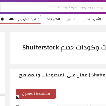
الأم والطفل
التجميل
الكترونيات
تطبيق الكوبون
موقع شتر ستوك | كوبونات وكودات خصم Shutterstock
10% كود خصم Shutterstock | فعال على الفيديوهات والمقاطع
مشاهدة الكوبون