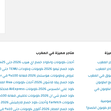
يزة
متاجر مميزة في المغرب
جر المغرب
أحدث كوبونات واكواد خصم اي هيرب 2026 حتى 25% في iHerb المغرب
جر المغرب
كود خصم تيمو 2026 كوبونات وكودات TEMU حتى 90% على الطلبات
سوق في المغرب
عروض وكوبونات هوستنجر 2026 فعالة 100% في Hostinger المغرب
ع الكوبون
كود خصم ريفا فاشون 2026 أحدث كوبونات Riva المغرب حتى 50%
لكوبون في
كود علي اكسبرس 2026 كوبونات AliExpress محدثة وفعالة حتى 50%
كود خصم شي ان 2026 كوبونات تخفيض فعالة 100% في SHEIN المغرب
صوصية
كوبونات Farfetch وأحدث كود خصم فارفيتش 2026
م كوبون الخصم؟
كود خصم المطار 2026 أقوى كوبونات حتى 10% في تطبيق Almatar