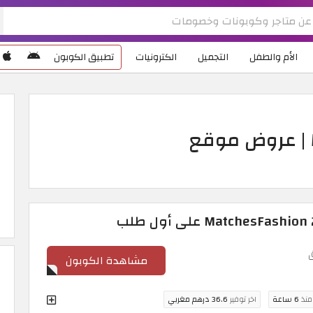
الأم والطفل
التجميل
الكترونيات
تطبيق الكوبون
كود خصم MatchesFashion | عروض موقع
مشاهدة الكوبون
 منذ
6 ساعة
اخر توفير
36.6 درهم مغربي