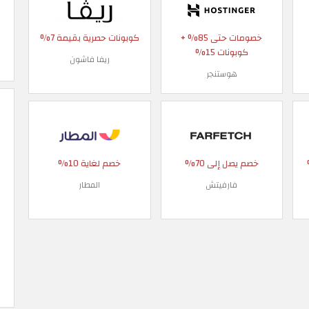
خصومات حتى 85% +
كوبونات حصرية بقيمة 7%
كوبونات 15%
ريفا فاشون
هوستنجر
 90%
خصم يصل إلى 70%
خصم لغاية 10%
فارفيتش
المطار