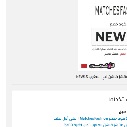
شز فاشن في المغرب NEW15
تخداما
اصيل
ل طلب
ماتشز فاشن المغرب تصل لغاية 60%