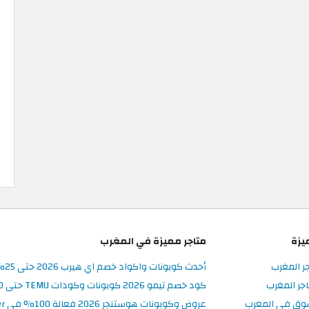
يزة
متاجر مميزة في المغرب
جر المغرب
أحدث كوبونات واكواد خصم اي هيرب 2026 حتى 25% في iHerb المغرب
جر المغرب
كود خصم تيمو 2026 كوبونات وكودات TEMU حتى 90% على الطلبات
سوق في المغرب
عروض وكوبونات هوستنجر 2026 فعالة 100% في Hostinger المغرب