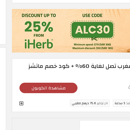
عروض ماتشز فاشن المغرب تصل لغاية 60% + كود خصم ماتشز
مشاهدة الكوبون
منذ
5 ساعة
اخر توفير
75.6 درهم مغربي