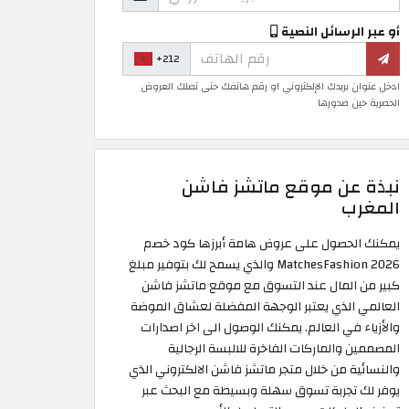
أو عبر الرسائل النصية
+212
ادخل عنوان بريدك الإلكتروني او رقم هاتفك حتى تصلك العروض
الحصرية حين صدورها
نبذة عن موقع ماتشز فاشن
المغرب
يمكنك الحصول على عروض هامة أبرزها كود خصم
MatchesFashion 2026 والذي يسمح لك بتوفير مبلغ
كبير من المال عند التسوق مع موقع ماتشز فاشن
العالمي الذي يعتبر الوجهة المفضلة لعشاق الموضة
والأزياء في العالم. يمكنك الوصول الى اخر اصدارات
المصممين والماركات الفاخرة للالبسة الرجالية
والنسائية من خلال متجر ماتشز فاشن الالكتروني الذي
يوفر لك تجربة تسوق سهلة وبسيطة مع البحث عبر