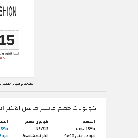
, استخدم كود خصم مات
كوبونات خصم ماتشز فاشن الاكثر اس
الخصم
كوبون خصم
التف
15% خصم
NEW15
15% كود خصم MatchesFashion | على أو
عروض حتى 60%
انقر للمشاهدة
عروض 