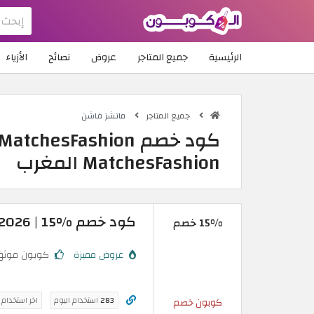
الرئيسية
جميع المتاجر
عروض
نصائح
الأزياء
جميع المتاجر
ماتشز فاشن
MatchesFashion المغرب
كود خصم MatchesFashion 2026 | 15% على أول طلب
15% خصم
عروض مميزة
كوبون موثق
283
استخدام اليوم
اخر استخدام
كوبون خصم