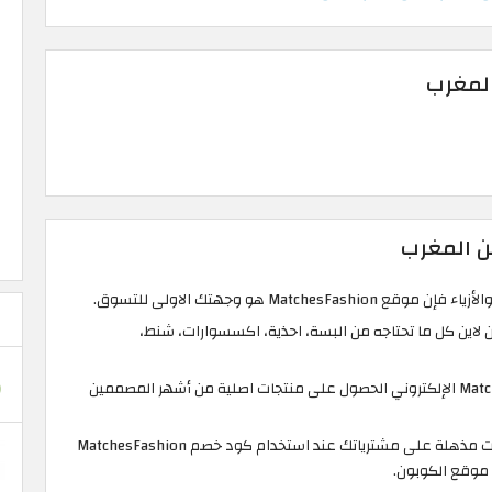
المغرب
ن المغرب
Matches هو وجهتك الاولى للتسوق.
لاين كل ما تحتاجه من البسة، احذية، اكسسوارات، شنط،
يضمن لك متجر MatchesFashion الإلكتروني الحصول على منتجات اصلية من أشهر المصممين
احصل على عروض وتخفيضات مذهلة على مشترياتك عند استخدام كود خصم MatchesFashion