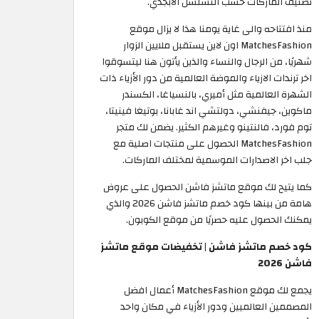
تصنيف الماركات حسب التسلسل الأبجدي.
منذ افتتاحه والى غاية يومنا هذا لا يزال موقع
MatchesFashion اون لاين يستقبل ملايين الزوار
شهريًا، من الرجال والنساء والذين يأتون هنا ليتسوقوا
اخر ترندات الازياء والموضة العالمية من دور الأزياء ذات
الشهرة العالمية مثل أميري، بالنسياغا، الكسندر
ماكوين، جيفنشي، دولتشي اند غابانا، بوتيغا فينيتا،
توم فورد، فالنتينو وغيرهم الكثير. يضمن لك متجر
MatchesFashion الحصول على منتجات اصلية مع
جلب اخر الاصدارات الموسمية لمختلف الماركات.
كما يتيح لك موقع ماتشز فاشن الحصول على عروض
هامة من بينها كود خصم ماتشز فاشن 2026 والذي
يمكنك الحصول عليه حصريًا من موقع الكوبون.
كود خصم ماتشز فاشن | تخفيضات موقع ماتشز
فاشن 2026
يجمع لك موقع MatchesFashion أعمال افضل
المصممين العالميين ودور الأزياء في مكان واحد