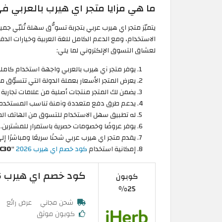
ما هي مزايا متجر اي هيرب بالعربي ف
يتميّز متجر اي هيرب عربي بتجربة تسوُّق سهلة تُلبّي ج
الاستخدام، ومع الدعم الكامل للغة العربية وخيارات الدفع 
لعشاق التسوق الإلكتروني لما يلي:
يوفر متجر آي هيرب بالعربي واجهة استخدام كاملة
يعرض المتجر الأسعار بعملة الدولة التي تتسوّق من
يضمن لك المتجر منتجات أصلية من علامات تجارية م
يدعم طرق دفع متعددة وآمنة تناسب المستخدمي
له تطبيق سهل الاستخدام للتسوق من الهاتف ال
يوفر عروضًا وخصومات حصرية باستمرار للمشترين.
يقدم متجر اي هيرب عربي شحنًا سريعًا ومباشرًا إل
إمكانية استخدام
كود خصم اي هيرب 2026
"
C30
كود خصم اي هيرب 2026: تخفيض 25% فعال على اول طلب
كوبون
25%
شحن مجاني
عرض رائع
كوبون موثق