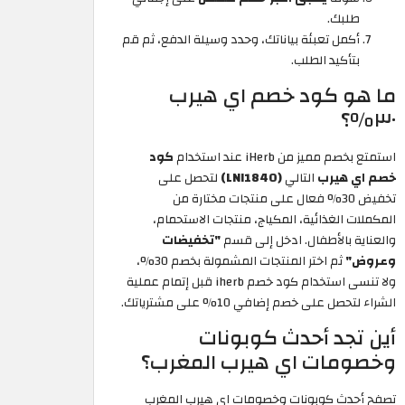
طلبك.
أكمل تعبئة بياناتك، وحدد وسيلة الدفع، ثم قم
بتأكيد الطلب.
ما هو كود خصم اي هيرب
٣٠٪؟
استمتع بخصم مميز من iHerb عند استخدام
كود
خصم اي هيرب
التالي
(LNI1840)
لتحصل على
تخفيض 30% فعال على منتجات مختارة من
المكملات الغذائية، المكياج، منتجات الاستحمام،
والعناية بالأطفال. ادخل إلى قسم
"تخفيضات
وعروض"
ثم اختر المنتجات المشمولة بخصم 30%،
ولا تنسى استخدام كود خصم iherb
قبل إتمام عملية
الشراء لتحصل على خصم إضافي 10% على مشترياتك.
أين تجد أحدث كوبونات
وخصومات اي هيرب المغرب؟
تصفح أحدث كوبونات وخصومات اي هيرب المغرب