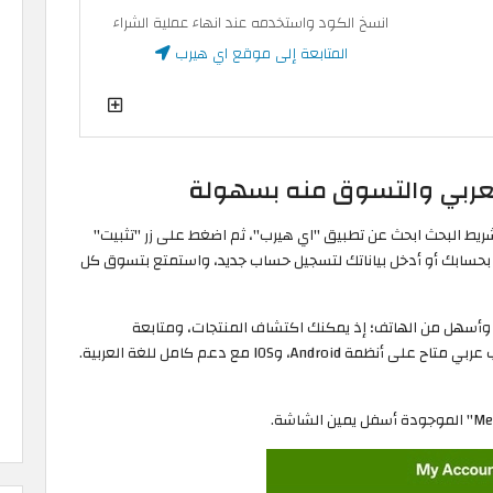
انسخ الكود واستخدمه عند انهاء عملية الشراء
المتابعة إلى موقع اي هيرب
لعربي والتسوق منه بسهولة
App Stor على هاتفك، ومن شريط البحث ابحث عن تطبيق "اي هيرب"، ثم اضغط على زر "تثبيت"
ك بحسابك أو أدخل بياناتك لتسجيل حساب جديد، واستمتع بتسوق كل
وأسهل من الهاتف؛ إذ يمكنك اكتشاف المنتجات، ومتابعة
العروض، وإتمام الشراء بخطوات سهلة، وتطبيق اي هيرب عربي متاح على أنظمة Android، وIOS مع دعم كامل للغة العربية.