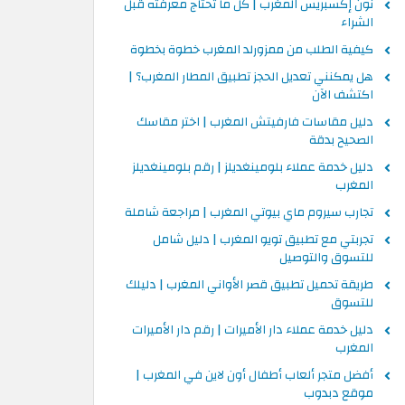
نون إكسبريس المغرب | كل ما تحتاج معرفته قبل
الشراء
كيفية الطلب من ممزورلد المغرب خطوة بخطوة
هل يمكنني تعديل الحجز تطبيق المطار المغرب؟ |
اكتشف الآن
دليل مقاسات فارفيتش المغرب | اختر مقاسك
الصحيح بدقة
دليل خدمة عملاء بلومينغديلز | رقم بلومينغديلز
المغرب
تجارب سيروم ماي بيوتي المغرب | مراجعة شاملة
تجربتي مع تطبيق تويو المغرب | دليل شامل
للتسوق والتوصيل
طريقة تحميل تطبيق قصر الأواني المغرب | دليلك
للتسوق
دليل خدمة عملاء دار الأميرات | رقم دار الأميرات
المغرب
أفضل متجر ألعاب أطفال أون لاين في المغرب |
موقع دبدوب