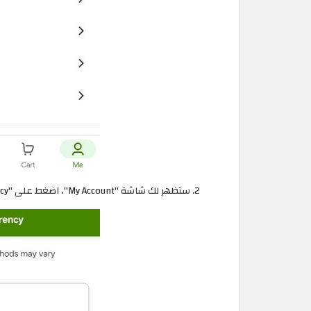
ستظهر لك شاشة "My Account"، اضغط على "Language/Currency"، ثم "Language"، وحدّد اللغة "العربية".