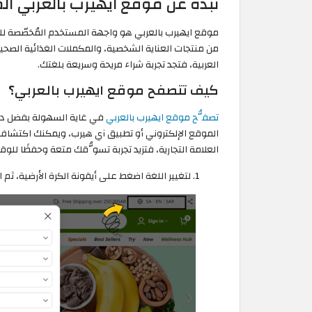
نبذة عن موقع ايهيرب بالعربي ال
من منتجات العناية الشخصية، والمكملات الغذائية الصحي
العربية، فتجد تجربة شراء مريحة وسريعة بلغتك.
كيف تتصفح موقع ايهيرب بالعربي؟
تصفُّح موقع ايهيرب بالعربي
في غاية السهولة بفضل دعم
الموقع الإلكتروني أو تطبيق آي هيرب، ويمكنك اكتشاف
العلامة التجارية، فتزيد تجربة تسوُّقك متعة وحفظًا للو
لتغيير اللغة اضغط على أيقونة الكرة الأرضية، ثم اختر "Language"، وحدّد "العربية"، ثم اضغط