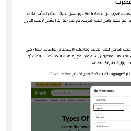
مغرب
موقع ايهيرب بالعربي هو واجهة المستخدم المُخصّصة للعملاء العرب من منصة iHerb، ويسهل عليك المتجر تصفّح الآلاف
ة، مع دعم كامل للغة العربية، ووجود خيارات الشحن لأغلب الدول
ه الكامل للغة العربية وواجهة الاستخدام الواضحة، سواء في
 المنتجات والعروض بسهولة، مع إمكانية البحث حسب الفئة أو
قت، وإليك طريقة التصفح:
 "Save".