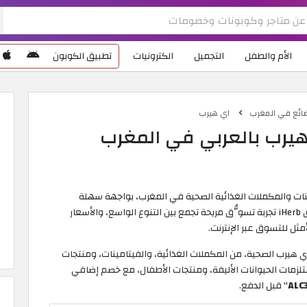
الأم والطفل
التجميل
الكترونيات
تطبيق الكوبون
ضائع في المغرب
اي هيرب
هيرب بالعربي في المغرب
ينات والمكملات الغذائية الصحية في المغرب، بواجهة سهلة
الاستخدام ودعم كامل للغة العربية. يُقدّم موقع وتطبيق iHerb تجربة تسوُّق مريحة تجمع بين التنوع الواسع، والأسعار
مثل للتسوق عبر الإنترنت.
على جميع منتجات آي هيرب الصحية، من المكملات الغذائية، والفيتامينات، ومنتجات
لزمات الحيوانات الأليفة، ومنتجات الأطفال، مع خصم إضافي
ALC
" قبل الدفع.