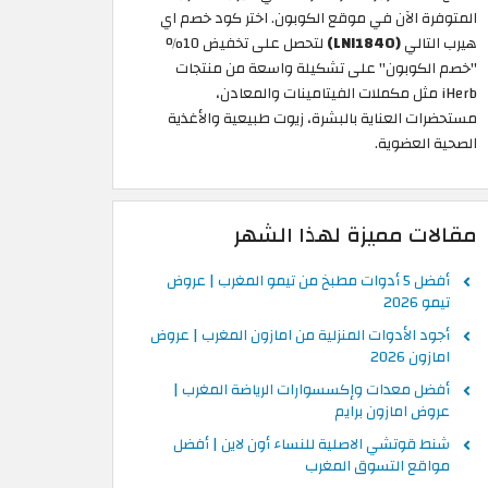
المتوفرة الآن في موقع الكوبون. اختر كود خصم اي
هيرب التالي
(LNI1840)
لتحصل على تخفيض 10%
"خصم الكوبون" على تشكيلة واسعة من منتجات
iHerb مثل مكملات الفيتامينات والمعادن،
مستحضرات العناية بالبشرة، زيوت طبيعية والأغذية
الصحية العضوية.
مقالات مميزة لهذا الشهر
أفضل 5 أدوات مطبخ من تيمو المغرب | عروض
تيمو 2026
أجود الأدوات المنزلية من امازون المغرب | عروض
امازون 2026
أفضل معدات وإكسسوارات الرياضة المغرب |
عروض امازون برايم
شنط قوتشي الاصلية للنساء أون لاين | أفضل
مواقع التسوق المغرب