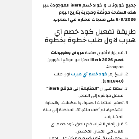
جميع كوبونات واكواد خصم iHerb الموجودة عبر
هذه الصفحة موثّقة ومجربة بتاريخ اليوم
6/8/2026 على منتجات مختارة في المغرب.
طريقة تفعيل كود خصم آي
هيرب لاول طلب خطوة بخطوة
قم بزيارة أقوى صفحة
عروض وكوبونات
خصم iHerb 2026
حصرًا عبر موقع الكوبون
Alcoupon.
انسخ رمز
كود خصم آي هيرب
اول طلب
.
(LNI1840)
اضغط على زر
"المتابعة إلى موقع iHerb"
لتنتقل مباشرة إلى المتجر.
تصفح المنتجات الصحية، والمكملات، والعناية
الشخصية، ثم أضف منتجاتك المفضلة إلى سلة
المشتريات.
قبل إتمام الشراء، قم بلصق كود خصم اي
هيرب
في المكان المخصص.
سوف
يُطبق أكبر خصم ممكن
على إجمالي