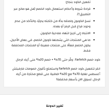
تفعيل الكود بنجاح:
قراءة شروط وأحكام استعمال كود الخصم (هل هو صالح عبر
التطبيق؟).
نسخ الكوبون ولصقه بدلًا من كتابته يدويًا، والتأكد من عدم
وجود فراغ قبل الرمز أو بعده.
الانتباه إلى تاريخ انتهاء صلاحية الكوبون.
ما هي المنتجات التي يشملها كوبون الخصم، في بعض الأحيان،
يكون الخصم فعالًا على منتجات معينة أو المنتجات المخفضة
فقط.
كود خصم Farfetch : وفّر حتى 70% + خصم 20% على أزياء الرجال
انقر لتفعيل كود خصم Farfetch واستمتع بأقوى خصومات فارفيتش
أغسطس لغاية 70% مع 20% اضافية على قطع مختارة من أزياء
الرجال. تسوق الان بأسعار مخفضة!
تغيير الدولة