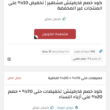
كود خصم فارفيتش مشاهير | تخفيض 10% على
المنتجات غير المخفضة
كوبون موثق
مشاهدة الكوبون
156
استخدام اليوم
اخر استخدام منذ
11 ساعة
اخر توفير
7.3 درهم مغربي
خصومات حتى 70% + 20% اضافية
عرض خاص
كود خصم فارفيتش: تخفيضات حتى 70% + خصم
20% على أزياء النساء
عروض مميزة
كوبون موثق