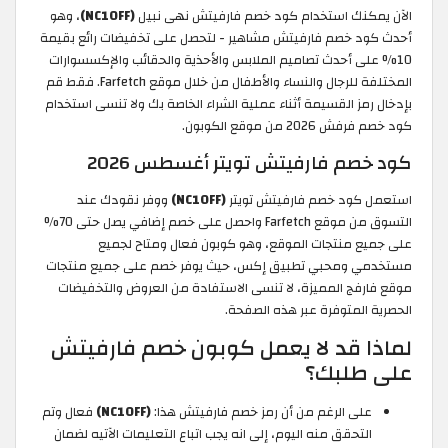
الآن يمكنك استخدام كود خصم فارفيتش نهى نبيل
(NC10FF)
، وهو
أحدث كود خصم فارفيتش مشاهير - لتحصل على تخفيضات رائع بقيمة
10% على أحدث تصاميم الملابس والأحذية والحقائب والإكسسوارات
المختلفة للرجال والنساء والأطفال من خلال موقع Farfetch. فقط قم
بإدخال رمز القسيمة أثناء عملية الشراء الخاصة بك ولا تنسى استخدام
كود خصم فرفش 2026 من موقع الكوبون.
كود خصم فارفيتش تويتر أغسطس 2026
استعمل كود خصم فارفيتش تويتر
(NC10FF)
ووفر نقودك عند
التسوق من موقع Farfetch واحصل على خصم إضافي يصل حتى 70%
على جميع منتجات الموقع، وهو كوبون فعال ومتاح لجميع
مستخدمي ومحبي تطبيق إكس، حيث يوفر خصم على جميع منتجات
موقع فارفج المميزة، لا تنسى الاستفادة من العروض والتخفيضات
الحصرية المتوفرة عبر هذه الصفحة.
لماذا قد لا يعمل كوبون خصم فارفيتش
على طلبك؟
على الرغم من أن رمز خصم فارفيتش هذا:
(NC10FF)
فعال وتم
التحقق منه اليوم، إلى انه يجب اتباع التعليمات الآتيه لضمان