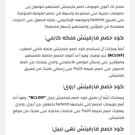
نقدم لك أقوى كوبونات خصم فارفيتش المشاهير للوصول إلى
خصومات حصرية على مجموعة واسعة من عناصر الموضة المتوفرة
على تطبيق Farfetch وموقعه الإلكتروني، بمزايا الحصول على اختيارات
معتمدة من المؤثرين والمشاهير بأسعار مخفضة!
كود خصم فارفيتش ملكه كابلي:
أيضاً يمكنك أن تستخدم كود خصم فارفيتش ملكه كابلي المغرب
(NC10FF)
عند توفره، وهو أحد أكواد الخصم الخاصة بالمشاهير
والمؤثرين على وسائل التواصل الاجتماعي والذي يمكنك من خلاله
الحصول على خصم بقيمة 10% على إجمالي طلبك من تطبيق
فارفيتش.
كود خصم فارفيتش اروى:
ويمكنك أيضًا أن تطبق كود خصم فارفيتش اروى
"NC10FF"
، وهو أحد
أهم كوبونات الخصم التي تقدمها Farfetch بالتعاون من أروى، والذي
يعطيك خصم بقيمة 10% على منتجات مختارة على طلبك من موقع
فارفيتش.
كود خصم فارفيتش نهى نبيل: