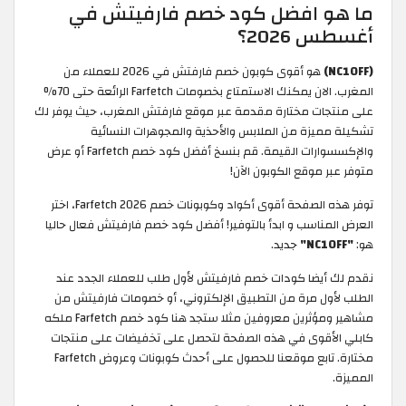
ما هو افضل كود خصم فارفيتش في
أغسطس 2026؟
(NC10FF)
هو أقوى كوبون خصم فارفتش في 2026 للعملاء من
المغرب. الان يمكنك الاستمتاع بخصومات Farfetch الرائعة حتى 70%
على منتجات مختارة مقدمة عبر موقع فارفتش المغرب، حيث يوفر لك
تشكيلة مميزة من الملابس والأحذية والمجوهرات النسائية
والإكسسوارات القيمة. قم بنسخ أفضل كود خصم Farfetch أو عرض
متوفر عبر موقع الكوبون الآن!
توفر هذه الصفحة أقوى أكواد وكوبونات خصم Farfetch 2026، اختر
العرض المناسب و ابدأ بالتوفير! أفضل كود خصم فارفيتش فعال حاليا
هو:
"NC10FF"
جديد.
نقدم لك أيضا كودات خصم فارفيتش لأول طلب للعملاء الجدد عند
الطلب لأول مرة من التطبيق الإلكتروني، أو خصومات فارفيتش من
مشاهير ومؤثرين معروفين مثلا ستجد هنا كود خصم Farfetch ملكه
كابلي الأقوى في هذه الصفحة لتحصل على تخفيضات على منتجات
مختارة. تابع موقعنا للحصول على أحدث كوبونات وعروض Farfetch
المميزة.