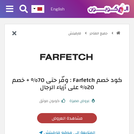
English
جميع المتاجر
فارفيتش
كود خصم Farfetch : وفّر حتى 70% + خصم
20% على أزياء الرجال
عروض مميزة
كوبون موثق
مشاهدة العروض
المتابعة إلى موقع فارفيتش