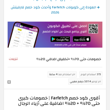
العودة إلى كوبونات Farfetch وأحدث كود خصم فارفيتش
2026
خصومات حتى 70% +تخفيض اضافي 20%
تنزيلات
373
استخدام اليوم
اخر استخدام منذ
4 ساعة
اخر توفير
107.4 درهم مغربي
أقوى كود خصم Farfetch | خصومات كبرى
حتى 70% + 20% اضافية على أزياء الرجال