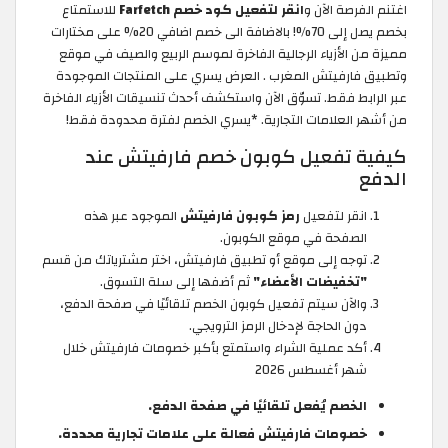
اغتنم الفرصة الآن و
انقر لتفعيل كود خصم Farfetch
للاستمتاع
بخصم يصل إلى 70%! بالاضافة الى خصم اضافي 20% على مختارات
مميزة من الأزياء الرجالية الفاخرة لموسم الربيع والصيف في موقع
وتطبيق فارفيتش المغرب . العرض يسري على المنتجات الموجودة
عبر الرابط فقط. تسوّق الآن واستكشف أحدث تنسيقات الأزياء الفاخرة
من أشهر العلامات التجارية. *يسري الخصم لفترة محدودة فقط!
كيفية تفعيل كوبون خصم فارفيتش عند
الدفع
انقر لتفعيل
رمز كوبون فارفيتش
الموجود عبر هذه
الصفحة في موقع الكوبون.
توجه إلى موقع أو تطبيق فارفيتش، اختر مشترياتك من قسم
"تخفيضات الأعضاء"
ثم أضفها إلى سلة التسوق.
والآن سيتم تفعيل كوبون الخصم تلقائيًا في صفحة الدفع،
دون الحاجة لإدخال الرمز الترويجي.
أكد عملية الشراء واستمتع بأكبر خصومات فارفيتش خلال
شهر أغسطس 2026
الخصم يُفعل تلقائيًا في صفحة الدفع.
خصومات فارفيتش فعالة على علامات تجارية محددة.