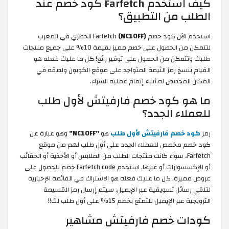
كيف استخدم Farfetch كود خصم عند
الطلب من التطبيق؟
استخدم الآن كود خصم Farfetch
(NC10FF)
الحصري في المغرب
لتتمكن من الحصول على خصم مميز بقيمة 10% على جميع منتجات
طلبك وتتمكن من الحصول على توفير رائع! كل ما عليك فعله هو
القيام بنسخ رمز الثيمة المتواجد على موقع الكوبون ولصقه في
المكان المخصص له أثناء إتمام عملية الشراء.
ما هو كود خصم فارفيتش لأول طلب
للعملاء الجدد؟
رمز
كود خصم فارفيتش لأول طلب
هو
"NC10FF"
وهو عبارة عن
كود خصم مخصص للعملاء الجدد على أول طلب لهم من موقع
Farfetch، سواء كانت منتجات الطلب من الملابس أو الأحذية أو الحقائب
أو الإكسسوارات أو غيرها. استخدم Farfetch code خصم للحصول على
عروض مميزة. كل ما عليك فعله هو الاشتراك في القائمة الإخبارية
لتلقي رسائل تسويقية عبر الإيميل. سيتم إرسال رمز القسيمة
الترويجية عبر الإيميل للتمتع بخصم 15% على أول طلب لك!!
كودات خصم فارفيتش مشاهير