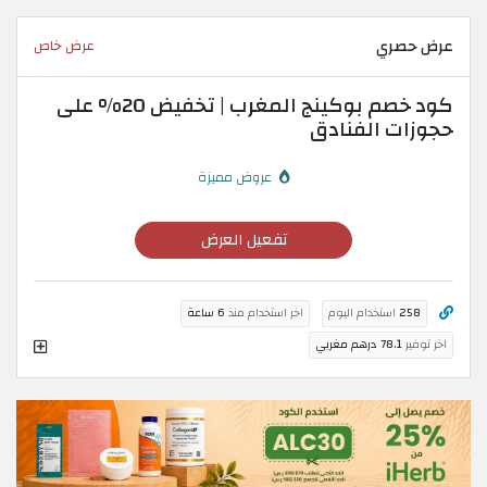
عرض حصري
عرض خاص
كود خصم بوكينج المغرب | تخفيض 20% على
حجوزات الفنادق
عروض مميزة
تفعيل العرض
258
استخدام اليوم
اخر استخدام منذ
6 ساعة
اخر توفير
78.1 درهم مغربي