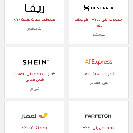
خصومات حتى 85% + كوبونات
كوبونات حصرية بقيمة 7%
15%
ريفا فاشون
هوستنجر
خصومات لغاية 50%
كوبونات خصم حتى 90% +
شحن مجاني
علي اكسبرس
شي ان
خصم يصل إلى 70%
خصم لغاية 10%