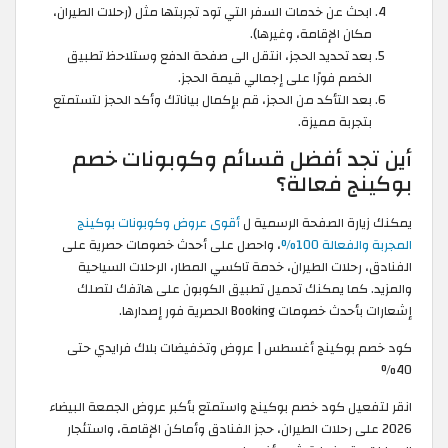
ابحث عن خدمات السفر التي تود تجربتها مثل (رحلات الطيران،
مكان الإقامة، وغيرها).
بعد تحديد الحجز، انتقل الى صفحة الدفع وستلاحظ تطبيق
الخصم فورًا على إجمالي قيمة الحجز.
بعد التأكد من الحجز، قم بإكمال بياناتك وأكد الحجز لتستمتع
بتجربة مميزة.
أين تجد أفضل قسائم وكوبونات خصم
بوكينج فعالة؟
يمكنك زيارة الصفحة الرسمية ل
أقوى عروض وكوبونات بوكينج
المجربة والفعالة 100%
، واحصل على أحدث خصومات حصرية على
الفنادق، رحلات الطيران، خدمة تاكسي المطار، الرحلات السياحية
والمزيد. كما يمكنك تحميل تطبيق الكوبون على هاتفك لتصلك
إشعارات بأحدث خصومات Booking الحصرية فور إصدارها.
كود خصم بوكينج أغسطس | عروض وتخفيضات بلاك فرايدي حتى
40%
انقر لتفعيل كود خصم بوكينج واستمتع بأكبر عروض الجمعة البيضاء
2026 على رحلات الطيران، حجز الفنادق وأماكن الإقامة، واستئجار