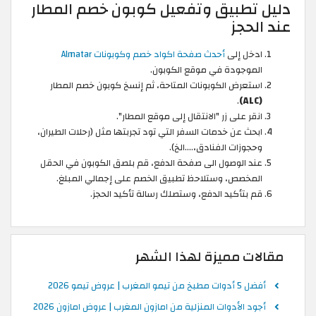
دليل تطبيق وتفعيل كوبون خصم المطار
عند الحجز
ادخل إلى
أحدث صفحة اكواد خصم وكوبونات Almatar
الموجودة في موقع الكوبون.
استعرض الكوبونات المتاحة، ثم إنسخ كوبون خصم المطار
.
(ALC)
انقر على زر "الانتقال إلى موقع المطار".
ابحث عن خدمات السفر التي تود تجربتها مثل (رحلات الطيران،
وحجوزات الفنادق،….الخ).
عند الوصول الى صفحة الدفع، قم بلصق الكوبون في الحقل
المخصص، وستلاحظ تطبيق الخصم على إجمالي المبلغ.
قم بتأكيد الدفع، وستصلك رسالة تأكيد الحجز.
مقالات مميزة لهذا الشهر
أفضل 5 أدوات مطبخ من تيمو المغرب | عروض تيمو 2026
أجود الأدوات المنزلية من امازون المغرب | عروض امازون 2026