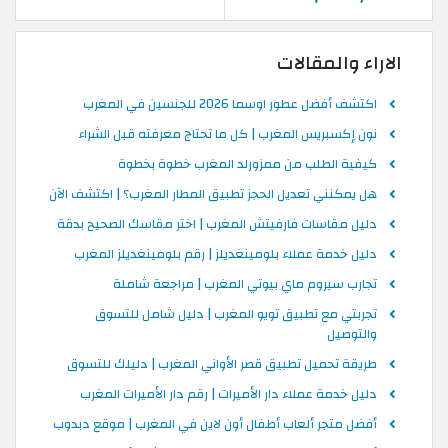
الاراء والمقالات
اكتشف أفضل عطور اوسما 2026 للجنسين في المغرب
نون إكسبريس المغرب | كل ما تحتاج معرفته قبل الشراء
كيفية الطلب من ممزورلد المغرب خطوة بخطوة
هل يمكنني تعديل الحجز تطبيق المطار المغرب؟ | اكتشف الآن
دليل مقاسات فارفيتش المغرب | اختر مقاسك الصحيح بدقة
دليل خدمة عملاء بلومينغديلز | رقم بلومينغديلز المغرب
تجارب سيروم ماي بيوتي المغرب | مراجعة شاملة
تجربتي مع تطبيق تويو المغرب | دليل شامل للتسوق
والتوصيل
طريقة تحميل تطبيق قصر الأواني المغرب | دليلك للتسوق
دليل خدمة عملاء دار الأميرات | رقم دار الأميرات المغرب
أفضل متجر ألعاب أطفال أون لاين في المغرب | موقع دبدوب