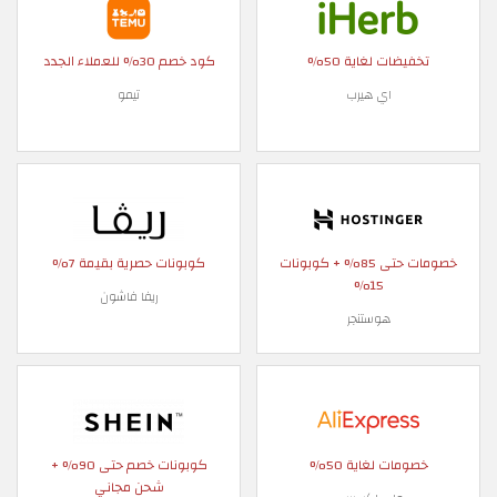
تخفيضات لغاية 50%
كود خصم 30% للعملاء الجدد
اي هيرب
تيمو
خصومات حتى 85% + كوبونات
كوبونات حصرية بقيمة 7%
15%
ريفا فاشون
هوستنجر
خصومات لغاية 50%
كوبونات خصم حتى 90% +
شحن مجاني