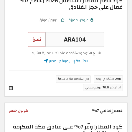
كود خصم المطار أغسطس 2026 | خصم 7%
فعال على حجز الفنادق
عروض مميزة
كوبون موثق
نسخ
انسخ الكود واستخدمه عند انهاء عملية الشراء
المتابعة إلى موقع المطار
298
استخدام اليوم
اخر استخدام منذ
3 ساعة
اخر توفير
70.8 درهم مغربي
خصم إضافي 7%
كوبون خصم
كود المطار: وفّر 7% على فنادق مكة المكرمة