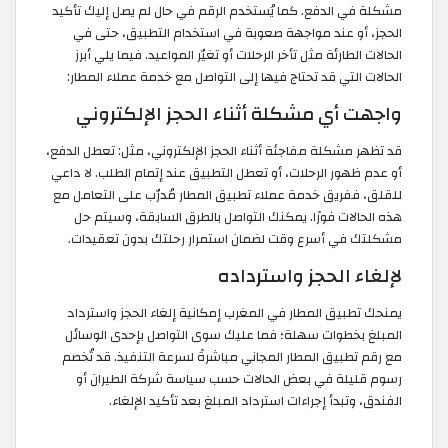
مشكلة في الدفع. كما يُستخدم الرقم في حال لم يصل إليك تأكيد
الحجز، أو عند مواجهة صعوبة في استخدام التطبيق، حتى في
الحالات الطارئة مثل تأخر الرحلات أو تغيّر المواعيد. فيما يلي أبرز
الحالات التي قد تحتاج فيها إلى التواصل مع خدمة عملاء المطار:
واجهت أي مشكلة أثناء الحجز الإلكتروني
قد تظهر مشكلة مفاجئة أثناء الحجز الإلكتروني، مثل: تعطل الدفع،
أو عدم ظهور الرحلات، أو تعطل التطبيق عند إتمام الطلب. لا داعي
للقلق، ففريق خدمة عملاء تطبيق المطار مُدرّب على التعامل مع
هذه الحالات فورًا. يمكنك التواصل بالطرق السابقة، وسيتم حل
مشكلتك في أسرع وقت لضمان استمرار رحلتك بدون تعقيدات.
لإلغاء الحجز واسترداده
يمنحك تطبيق المطار في المغرب إمكانية إلغاء الحجز واسترداد
المبلغ بخطوات سهلة؛ فما عليك سوى التواصل بإحدى الوسائل
مع رقم تطبيق المطار المجاني مباشرةً لسرعة التنفيذ. قد تُخصم
رسوم قليلة في بعض الحالات حسب سياسة شركة الطيران أو
الفندق، وتبدأ إجراءات استرداد المبلغ بعد تأكيد الإلغاء.