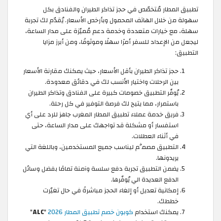
تطبيق المطار مُتخصّص في حجز تذاكر الطيران والفنادق بكل
سهولة من خلال الهاتف المحمول وبأرخص الأسعار. يُقدّم لك تجربة
سهلة، مع خيارات متعددة وخدمة دعم مُميّزة على مدار الساعة،
ليجعل من الإعداد للسفر أمرًا سهلًا وموثوقًا، ومن أبرز مزايا
التطبيق:
حجز تذاكر الطيران بأقل الأسعار، حيث يمكنك مقارنة الأسعار
بين الرحلات واختيار الأنسب لك في دقائق معدودة.
يُوفّر التطبيق خصومات كبيرة على الفنادق وتذاكر الطيران
باستمرار، مما يتيح لك فرصة التوفير في كل رحلة.
فريق خدمة عملاء تطبيق المطار المغرب جاهز للرد على أي
استفسار أو مشكلة قد تواجهك على مدار الساعة، حتى
في أثناء العطلات.
التطبيق مصمَّم ليناسب جميع المستخدمين، وباللغة التي
يريدونها.
يضمن التطبيق تجربة دفع سلسة وآمنة تمامًا بفضل وسائل
الدفع العديدة الي يُوفّرها.
إمكانية تعديل أو إلغاء الحجز مباشرةً في حال تغيّرت
خططك.
يمكنك استخدام
كوبون خصم تطبيق المطار 2026
"
ALC
"