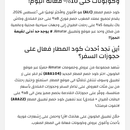
وكوبونات حتى 10% فعالة اليوم!
كود خصم المطار
(ALC)
هو الأقوى والأكثر توفيرًا في أغسطس 2026.
يقدم لجميع عملاء المغرب خصم فوري 8% على حجز الفنادق وكاش
باك بقيمة 5% على رحلات الطيران إلى وجهات سياحية محلية وعالمية
من مكان واحد عبر موقع وتطبيق Almatar.
لا يوجد حد أدنى لقيمة
الحجز!!
أين تجد أحدث كود المطار فعال على
حجوزات السفر؟
شاهد مجموعة من عروض وخصومات Almatar حصريًا عبر موقع
الكوبون، اختر كود خصم المطار الجديد
(ARA104)
ثم انقر على زر
تطبيق وسوف تنتقل تلقائيًا الى موقع المطار. استمتع بإختيار رحلتك
من بين مئات العروض على تذاكر السفر وحجوزات الفنادق بأسعار
منافسة، ووفّر على حجوزاتك القادمة بخصم مميز يصل الى 8% على
الباقات (طيران + فنادق) عند تفعيل كود خصم تطبيق المطار
(ARA22)
لاتفوت فرصتك!
حمّل تطبيق الكوبون على هاتفك الآن! واحصل على إشعارات فورية
بأحدث وأقوى عروض وكوبونات فعالة في المطار المغرب.