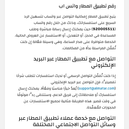
رقم تطبيق المطار واتس اب
يتيح تطبيق المطار إمكانية التواصل عبر واتساب لتسهيل الرد
السريع على استفساراتك، وذلك من خلال رقم واتساب
(
920005511
) حيث يمكنك إرسال رسالة مباشرة وطلب
المساعدة في الحجز، أو التعديل، أو الاستفسار عن العروض الحالية.
الخدمة متوافرة على مدار الساعة، وهي وسيلة فعّالة إن كنت
تُفضّل المراسلة بدلًا من المكالمات.
التواصل مع تطبيق المطار عبر البريد
الإلكتروني
إذا كنت تُفضّل التواصل الرسمي أو لديك استفسارات تتطلب شرحًا
تفصيليًّا، فإن التواصل عبر البريد الإلكتروني
(
support@almatar.com
) يُعدّ خيارًا مناسبًا وفعّالًا. يمكنك إرسال
استفسارك أو ملاحظاتك إلى فريق الدعم، وستتلقى ردًّا موثوقًا
في وقت قصير. هذه الطريقة مثالية لجميع الاستفسارات عن
الحجوزات المُعقّدة.
التواصل مع خدمة عملاء تطبيق المطار عبر
وسائل التواصل الاجتماعي المختلفة