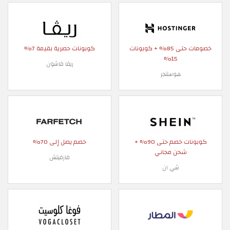
خصومات حتى 85% + كوبونات
كوبونات حصرية بقيمة 7%
15%
ريفا فاشون
هوستنجر
كوبونات خصم حتى 90% +
خصم يصل إلى 70%
شحن مجاني
فارفيتش
شي ان