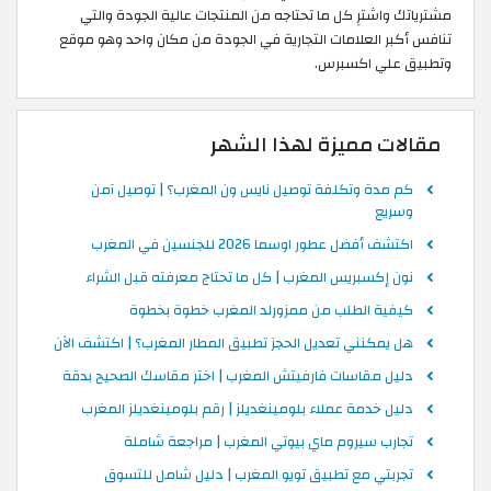
مشترياتك واشترِ كل ما تحتاجه من المنتجات عالية الجودة والتي
تنافس أكبر العلامات التجارية في الجودة من مكان واحد وهو موقع
وتطبيق علي اكسبرس.
مقالات مميزة لهذا الشهر
كم مدة وتكلفة توصيل نايس ون المغرب؟ | توصيل آمن
وسريع
اكتشف أفضل عطور اوسما 2026 للجنسين في المغرب
نون إكسبريس المغرب | كل ما تحتاج معرفته قبل الشراء
كيفية الطلب من ممزورلد المغرب خطوة بخطوة
هل يمكنني تعديل الحجز تطبيق المطار المغرب؟ | اكتشف الآن
دليل مقاسات فارفيتش المغرب | اختر مقاسك الصحيح بدقة
دليل خدمة عملاء بلومينغديلز | رقم بلومينغديلز المغرب
تجارب سيروم ماي بيوتي المغرب | مراجعة شاملة
تجربتي مع تطبيق تويو المغرب | دليل شامل للتسوق