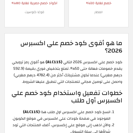
خصم لغاية 10%
اكواد خصم حصرية لغاية 80%
المطار
فوغا كلوسيت
ما هو أقوى كود خصم علي اكسبرس
2026؟
كود خصم علي اكسبرس 2026 التالي
(ALC115)
هو أقوى رمز ترويجي
يقدم خصومات فعالة حتى 50%. تمتع بتخفيض فوري بقيمة (592.9
درهم مغربي) عندما تكون مشترياتك أكثر من (4782.4 درهم مغربي)
واحصل على توصيل مجاني للمنتجات التي تنطبق عليها الشروط.
خطوات تفعيل واستخدام كود خصم علي
اكسبرس أول طلب
انسخ كود خصم علي اكسبرس اول طلب هذا
(ALC115)
الموجود في صفحة كودات علي اكسبرس في موقع الكوبون.
والآن اذهب إلى موقع علي إكسبرس، أضف المنتجات التي تود
شراؤها إلى سلة التسوق.