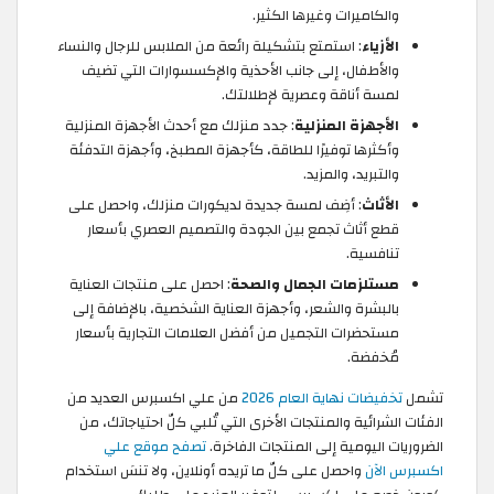
والكاميرات وغيرها الكثير.
الأزياء
: استمتع بتشكيلة رائعة من الملابس للرجال والنساء
والأطفال، إلى جانب الأحذية والإكسسوارات التي تضيف
لمسة أناقة وعصرية لإطلالتك.
الأجهزة المنزلية
: جدد منزلك مع أحدث الأجهزة المنزلية
وأكثرها توفيرًا للطاقة، كأجهزة المطبخ، وأجهزة التدفئة
والتبريد، والمزيد.
الأثاث
: أضِف لمسة جديدة لديكورات منزلك، واحصل على
قطع أثاث تجمع بين الجودة والتصميم العصري بأسعار
تنافسية.
مستلزمات الجمال والصحة
: احصل على منتجات العناية
بالبشرة والشعر، وأجهزة العناية الشخصية، بالإضافة إلى
مستحضرات التجميل من أفضل العلامات التجارية بأسعار
مُخفضة.
تشمل
تخفيضات نهاية العام 2026
من علي اكسبرس العديد من
الفئات الشرائية والمنتجات الأخرى التي تُلبي كلّ احتياجاتك، من
الضروريات اليومية إلى المنتجات الفاخرة.
تصفح موقع علي
اكسبرس الآن
واحصل على كلّ ما تريده أونلاين، ولا تنسَ استخدام