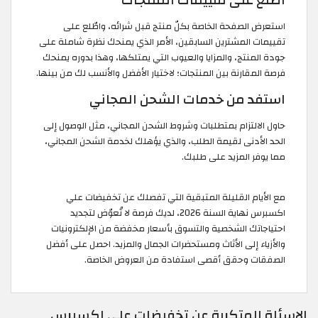
اطّلع على تقييمات المنتجات
استعرض الصفحة الخاصة بكلّ منتج قبل شرائه، واطّلع على
تقييمات المشترين السابقين، الأمر الذي يمنحك نظرة شاملة على
جودة المنتج، والمزايا والعيوب التي يمتلكها، وهذا بدوره يمنحك
فرصة المقارنة بين المنتجات؛ لاختيار الأفضل والأنسب لك من بينها.
استفد من خدمات الشحن المجاني
حاول الالتزام بمتطلبات وشروط الشحن المجاني، مثل الوصول إلى
الحد الأدنى لقيمة الطلب، والذي يؤهلك لخدمة الشحن المجاني،
مما يوفر المزيد على طلبك.
مع الأيام القليلة المتبقية التي تفصلك عن تخفيضات علي
اكسبرس نهاية السنة 2026، لديك فرصة لا تُعوّض لتجديد
احتياجاتك الشخصية والتسوق بأسعار مخفضة من الإلكترونيات
والأزياء إلى الأثاث ومستحضرات الجمال والمزيد. احصل على أفضل
الصفقات وحقق أقصى استفادة من العروض الخاصة.
الاسئلة المتكررة عن تخفيضات علي اكسبرس