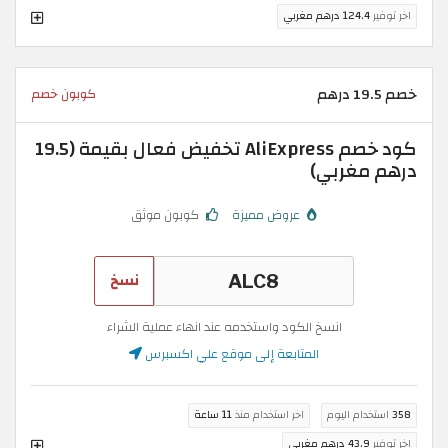
اخر توفير
124.4 درهم مغربي
خصم 19.5 درهم
كوبون خصم
كود خصم AliExpress تخفيض فعال بقيمة (19.5
درهم مغربي)
عروض مميزة
كوبون موثق
نسخ
انسخ الكود واستخدمه عند انهاء عملية الشراء
المتابعة إلى موقع علي اكسبرس
358
استخدام اليوم
اخر استخدام منذ
11 ساعة
اخر توفير
43.9 درهم مغربي