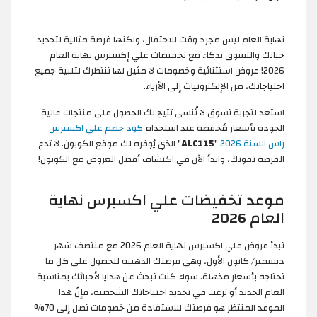
نهاية العام ليس مجرد وقت للاحتفال، ولكنها فرصة مثالية لتجديد
حياتك والتسوق بذكاء مع تخفيضات علي إكسبرس نهاية العام
2026! عروض استثنائية وخصومات لا مثيل لها تنتظرك لتلبية جميع
احتياجاتك، من الإلكترونيات إلى الأزياء.
استعد لتجربة تسوق لا تُنسى تتيح لك الحصول على منتجات عالية
الجودة بأسعار مُخفضة عند استخدام
كود خصم علي اكسبرس
راس السنة 2026
"
ALC115
" الذي يُوفره لك موقع الكوبون. لا تدع
الفرصة تفوتك، وابدأ الآن في اكتشاف أفضل العروض مع الكوبون!
موعد تخفيضات علي اكسبرس نهاية
العام 2026
تبدأ عروض علي اكسبرس نهاية العام 2026 مع منتصف شهر
ديسمبر/ كانون الأول، وهي فرصتك الذهبية للحصول على كل ما
تحتاجه بأسعار مذهلة. سواء كنت تبحث عن هدايا لأحبائك بمناسبة
العام الجديد أو ترغب في تجديد احتياجاتك الشخصية، فإنّ هذا
الموعد المنتظر هو فرصتك للاستفادة من خصومات تصل إلى 70%