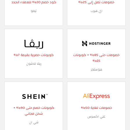
خصومات تصل إلى 25%
كود خصم 30% للعملاء الجدد
اي هيرب
تيمو
خصومات حتى 85% + كوبونات
كوبونات حصرية بقيمة 7%
15%
ريفا فاشون
هوستنجر
خصومات لغاية 50%
كوبونات خصم حتى 90% +
شحن مجاني
علي اكسبرس
شي ان