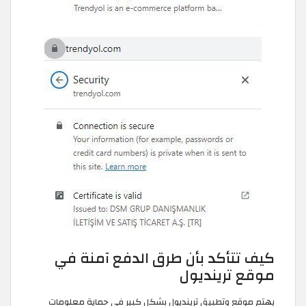
كيف تتأكد بأن طرق الدفع آمنة في
موقع ترينديول
يهتم موقع وتطبيق ترينديول بشكل كبير في حماية معلومات