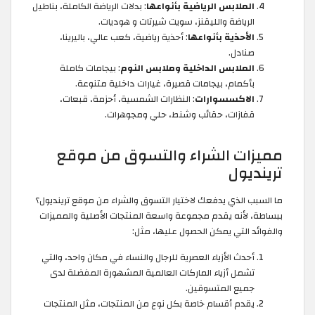
الملابس الرياضية بأنواعها
: بدلات الرياضة الكاملة، بناطيل
الرياضة والليقنز، سويت شيرتات و هوديات.
الأحذية بأنواعها
: أحذية رياضية، كعب عالي، باليرينا،
صنادل.
الملابس الداخلية وملابس النوم
: بيجامات كاملة
بأكمام، بيجامات قصيرة، غيارات داخلية متنوعة.
الاكسسوارات
: النظارات الشمسية، أحزمة، قبعات،
قفازات، حقائب وشنط، حلي ومجوهرات.
مميزات الشراء والتسوق من موقع
ترينديول
ما السبب الذي يدفعك لاختيار التسوق والشراء من موقع ترينديول؟
ببساطة، لأنه يقدم مجموعة واسعة المنتجات الأصلية والمميزات
والفوائد التي يمكن الحصول عليها، مثل:
أحدث الأزياء العصرية للرجال والنساء في مكان واحد، والتي
تشمل أزياء الماركات العالمية المشهورة المفضلة لدى
جميع المتسوقين.
يقدم أقسام خاصة بكل نوع من المنتجات، مثل المنتجات