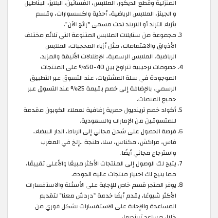
المنزلية وقطع الديكور، الملابس، الفساتين، البلايز، البناطيل
و الجينز، الملابس الرياضية، أحذية واكسسوارات، وقسم
بأزياء الترند أو التريند تحت مسمى "رائج الآن".
مجموعة من ستايلات الملابس المتنوعة التي تلائم مختلف
الأذواق والاهتمامات، مثل أزياء المحجبات، الملابس
الرياضية، الملابس الرسمية، الإطلالات الأنيقة والمزيد.
خصومات ترحيبية تتراوح بين 40-50% على المنتجات
الموجودة في سلة المشتريات، عند التسوق عبر التطبيق
الرسمي، بالإضافة إلى خصم بقيمة 25% عند التسوق عبر
جميع المنصات.
أكواد خصم ترينديول حصرية إضافية لعملاء الكوبون مقدمة
للمتسوقين من الإمارات والسعودية.
فرصة الحصول على شحن مجاني إلى الرباط، الدار البيضاء،
فاس، مراكش، مكناس، سلا، طنجة ..إلخ في المغرب
واسترجاع مجاني أيضًا.
يتيح لك الوصول إلى المنتجات الأكثر مبيعًا والأعلى تقييمًا،
مما يتيح لك اختيار منتجات عالية الجودة.
يوفر المتجر قسم خاص للإجابة على الأسئلة والاستفسارات
الأكثر شيوعًا، يقدم أيضًا خدمة "دردش معنا" لتقديم
المساعدة والإجابة على الاستفسارات بشكل فوري من
خلال مساعد ترينديول.