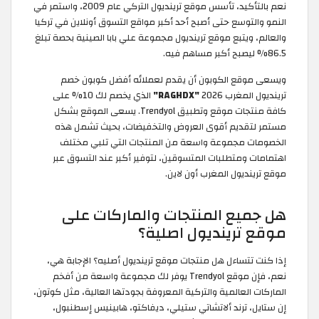
نعم بالتأكيد، تأسس موقع ترينديول التركي عام 2009، واستمر في
النمو والتوسع حتى أصبح أحد أكبر مواقع التسوق أونلاين في تركيا
والعالم، ويتبع موقع ترينديول مجموعة علي بابا الصينية بحصة تبلغ
86.5% ليصبح أكبر مساهم فيه.
ويسعى موقع الكوبون أن يقدم لعملائه أفضل كوبون خصم
ترينديول المغرب 2026
"RAGHDX"
الذي يخصم لك 10% على
كافة منتجات موقع وتطبيق Trendyol. يسعى الموقع بشكل
مستمر لتقديم أقوى العروض والتخفيضات، بحيث تشمل هذه
الخصومات مجموعة واسعة من المنتجات التي تلبي مختلف
اهتمامات ومتطلبات المتسوقين، لتوفير أكبر عند التسوق عبر
موقع ترينديول المغرب أون لاين.
هل جميع المنتجات والماركات على
موقع ترينديول اصلية؟
إذا كنت تتساءل هل منتجات موقع ترينديول أصليه؟ الإجابة هي،
نعم، فإن موقع Trendyol يوفر لك مجموعة واسعة من أفخم
الماركات العالمية والتركية المعروفة بجودتها العالية، مثل كوتون،
إن ستايل، ترند ألاتشاتي ستيلي، ديفاكتو، هابينيس إسطنبول،