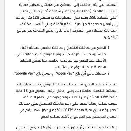
العملاء التي يتم إدخالها إلى الموقع، عبر الامتثال لمعايير حماية
البيانات العالمية (PCI DSS)، إذ يحمل شهادة أمان EV التي تعتبر
أعلى شهادة SSL، ويتم نقل المعلومات ب تشفير 128 بت، إضافة
إلى توفير مجموعة من طرق الدفع الآمنة والتي تناسب مختلف
احتياجات العملاء في المغرب، إليك طرق الدفع المتاحة عبر موقع
ترينديول:
الدفع عبر بطاقات الائتمان وبطاقات الخصم المباشر (فيزا،
مايسترو، ماستر كارد)، حيث يوفر الموقع نظام حماية ثلاثي
الأبعاد عند الدفع عبر بطاقتك الخاصة، بما يضمن الحماية
الكاملة عند التسوق عبر الانترنت.
خدمات دفع أبل باي "Apple Pay"، وجوجل باي "Google Pay".
عند بدء عملية الدفع، سوف يطلب منك الموقع إدخال معلومات
البطاقة البنكية الخاصة بك، وهي إدخال الرقم المكون من 16 خانة
ورقم "CVV" المكون من 3 خانات والموجود على ظهر البطاقة،
سوف تصلك رسالة نصية على رقم هاتفك المسجل على حسابك،
تحمل رقم سري لمرة واحدة "OTP"، لتقوم بإدخال هذا الرقم في
المكان المخصص عبر الموقع، وتأكيد عملية الدفع.
وبهذه الطريقة نتمنى أن نكون أجبنا عن سؤال هل موقع ترينديول