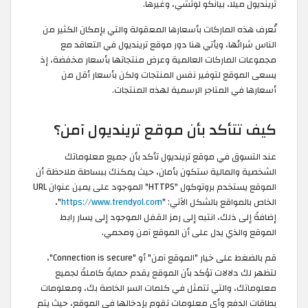
ترينديول ميلا، بيانكو لوتشي، وغيرها.
تُعرف هذه الماركات بأسعارها المعقولة والتي بإمكان الكثير من
الناس شرائها، ويأتي هنا دور موقع ترينديول في التعاقد مع
مجموعات الماركات العالمية وعرض منتجاتها بأسعار مخفضة، إذ
يسعى الموقع لتوفير نفس المنتجات ولكن بأسعار أقل من
أسعارها في المتاجر الرسمية لهذه المنتجات.
كيف تتأكد بأن موقع ترينديول آمن؟
عند التسوق في موقع ترينديول تأكد بأن جميع معلوماتك
الشخصية والمالية ستكون بأمان، حيث يمكنك ببساطة ملاحظة أن
الموقع يستخدم بروتوكول "HTTPS" الموجود على يمين عنوان URL
الخاص بالمواقع بالشكل الآتي: "
https://www.trendyol.com
"،
إضافةً إلى ذلك، انتبه إلى رمز القفل الموجود إلى يسار رابط
الموقع والذي يدل على أن الموقع آمن ومحمي.
قم بالضغط على خيار "الموقع آمن" أو "Connection is secure"،
لتظهر لك دلالات تؤكد بأن الموقع يقدم حمايةً كاملةً لجميع
معلوماتك، والتي تتمثل في كلمات السر الخاصة بك، ومعلومات
بطاقات الدفع وأي معلومات تقوم بإدخالها في الموقع، حيث يتم