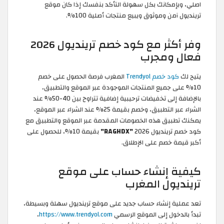
اصلي، وبإمكانك بكل سهولة التأكد بنفسك إذا كان موقع
ترينديول آمن وموثوق ويبيع منتجات أصلية 100%.
وفر أكثر مع كود خصم ترينديول 2026
فعال ومجرب
يتيح لك
كود خصم Trendyol
المغرب فرصة الحصول على خصم
10% على جميع المنتجات الموجودة عبر الموقع والتطبيق،
بالإضافة إلى تخفيضات ترحيبية إضافية تتراوح بين 40-50% عند
الشراء عبر التطبيق، وخصم بقيمة 25% عند الشراء عبر الموقع،
يمكنك تطبيق هذه الخصومات المقدمة عبر الموقع والتطبيق مع
كود خصم ترينديول 2026
"RAGHDX"
بقيمة 10%، للحصول على
أكبر قيمة خصم على الإطلاق.
كيفية إنشاء حساب على موقع
ترينديول المغرب
تعد عملية إنشاء حساب جديد على موقع ترينديول سهلة وبسيطة،
تبدأ بالدخول إلى الموقع الرسمي
https://www.trendyol.com
،