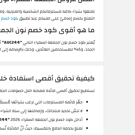
التمتع بخصم إضافيّ على طلبكم عند تطبيق
كود خصم نو
ما هو أقوى كود خصم نون الجمعة ال
يُعتبر كود خصم نون الجمعة الصفراء التالي
"AUC244"
الجدد، و5% للمستخدمين العائدين، وذلك بالإضافة إلى الخصم الأساسي المدرج في العرض.
كيفية تحقيق أقصى استفادة خلا
تستطيع تحقيق أقصى فائدة ممكنة خلال خصومات الجمعة الصفراء 2026 باتباع ا
جهّز قائمة المستلزمات التي ترغب بشرائها مُسبقً
لا تنسّ تحديد منتجاتك، وإضافتها إلى سلة الشراء،
أدخل كود خصم نون الجمعة الصفراء 2026
"AUC244"
تمتع بخدمة الدفع بالتقسيط، حيثُ أنّ الفائدة تُساوي