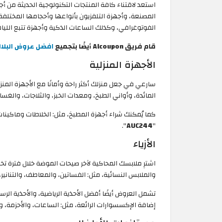
استعد لاقتناء كافة المنتجات التكنولوجية الحديثة من أ
الفوتوغرافي، وكذلك الساعات الذكية وأجهزة تتبع اللياق
قام فريق Alcoupon أيضًا بتجميع
افضل عروض البلا
الأجهزة المنزلية
سارعي في جعل منزلك أكثر راحة وأمانًا مع الأجهزة المنز
المائدة، وأواني الطبخ، ومعدات الخبز، والثلاجات، والغسا
كما يُمكنك شراء أجهزة المطبخ، مثل: الخلاطات وماكينا
".
AUC244
"
الأزياء
والملابس النسائية، مثل: الفساتين، والمعاطف، والتنانير،
تشمل العروض أيضًا أفضل الأحذية الرياضية، والأحذية الر
إضافة الإكسسوارات الرائعة، مثل: الساعات، والأحزمة، 