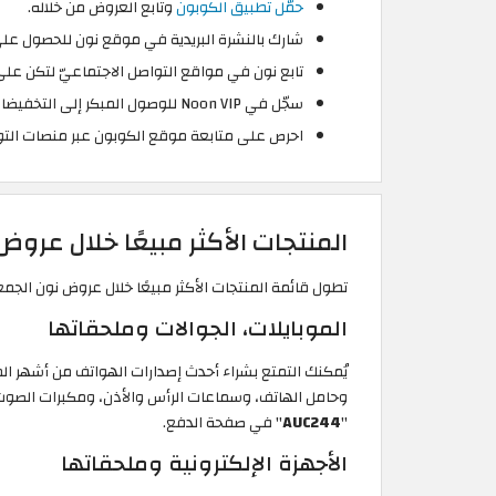
حمّل تطبيق الكوبون
وتابع العروض من خلاله.
شارك بالنشرة البريدية في موقع نون للحصول عل
تابع نون في مواقع التواصل الاجتماعيّ لتكن على
سجّل في Noon VIP للوصول المبكر إلى التخفيضات.
احرص على متابعة موقع الكوبون عبر منصات التوا
المنتجات الأكثر مبيعًا خلال عروض نون بلاك
تطول قائمة المنتجات الأكثر مبيعًا خلال عروض نون الجمعة الصفراء 2026، وفي
الموبايلات، الجوالات وملحقاتها
يُمكنك التمتع بشراء أحدث إصدارات الهواتف من أشهر ال
"
AUC244
"
في صفحة الدفع.
الأجهزة الإلكترونية وملحقاتها