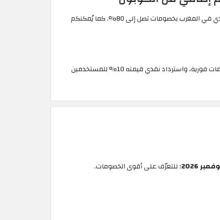
تمتعوا بشراء كافة مستلزماتكم الشخصية والمنزلية، ومستلزمات أطفالكم في مختلف مراحلهم العمرية خلال فترة عروض نون بلاك فرايدي في المغرب بخصومات تصل إلى 80%. كما يُمكنكم
أقوى كود خصم لمتجر نون خلال تخفيضات الجمعة الصفراء 2026؛ إذ يمنحك خصومات فورية، واسترداد نقدي قيمته 10% للمستخدمين
؛ للتعرّف على أقوى الخصومات.