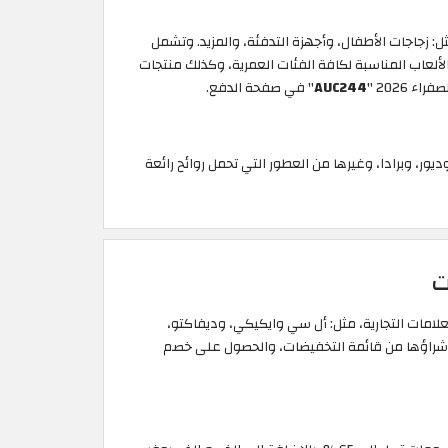
: زجاجات الأطفال، وأجهزة التدفئة، والمزيد. وتشمل
الألعاب المناسبة لكافة الفئات العمرية، وكذلك منتجات
ء 2026
"
AUC244
" في صفحة الدفع.
يور، وبرادا، وغيرها من العطور التي تحمل روائح رائعة
ء التي تتعدى تخفيضاتها 80% على المنتجات التابعة لأفضل العلامات التجارية، مثل: أل سي وايكيكي، وديفاكتو،
نك شراؤها من قائمة التخفيضات، والحصول على خصم