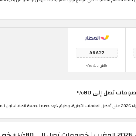
كاش باك 5%
 إضافي.
ون