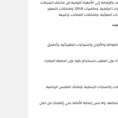
ه، بالإضافة إلى الأجهزة اللوحية من مختلف الشركات
المصنعة، وأجهزة التلفزيون بأنواعها وأحجامها المختلفة. إضافة إلى وحدات تحكم الألعاب، مثل: PlayStation وXbox وNintendo، والكاميرات الرقمية، وكاميرات DSLR، وملحقات التصوير
حات الضوئية، وملحقات المكاتب، وغيرها.
رب.
لمواقد والأفران والشوايات الكهربائية، وأطباق
اء نون المغرب باستخدام كود نون الجمعة الصفراء
مصان الرسمية، والجينز، والسراويل، والبدلات، والسترات الرسمية، وكذلك الملابس الرياضية،
كالها، ولا تنسَ إضافة الأناقة على إطلالتك من خلال