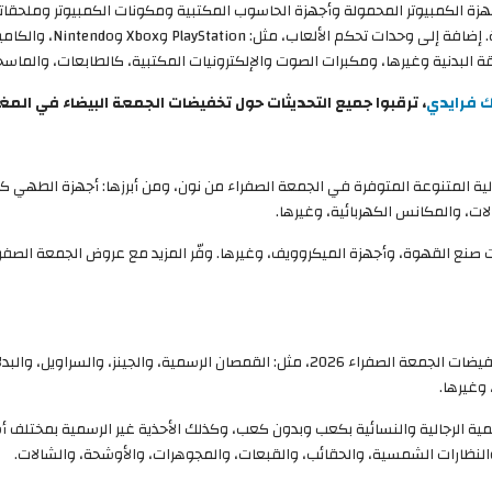
جهزة الكمبيوتر المحمولة وأجهزة الحاسوب المكتبية ومكونات الكمبيوتر وملحقات
ة البدنية وغيرها، ومكبرات الصوت والإلكترونيات المكتبية، كالطابعات، والماس
ك فرايدي
، ترقبوا جميع التحديثات حول تخفيضات الجمعة البيضاء في المغ
لية المتنوعة المتوفرة في الجمعة الصفراء من نون، ومن أبرزها: أجهزة الطهي كا
لات، والمكانس الكهربائية، وغيرها.
ت صنع القهوة، وأجهزة الميكروويف، وغيرها. وفّر المزيد مع عروض الجمعة الصفر
اشترِ ملابسك المحاكية لآخر صيحات الموضة خلال فترة تخفيضات الجمعة الصفراء 2026، مثل: الق
 وغيرها.
سمية الرجالية والنسائية بكعب وبدون كعب، وكذلك الأحذية غير الرسمية بمختلف أش
والنظارات الشمسية، والحقائب، والقبعات، والمجوهرات، والأوشحة، والشالات.