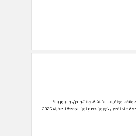
واتف، وواقيات الشاشة، والشواحن، والباور بانك،
وحامل الهاتف، وسماعات الرأس والأذن، ومكبرات الصوت البلوتوث، وغيرها الكثير. وفّر المزيد على طلبك خلال تخفيضات نون الصفراء القادمة عند تفعيل كوبون خصم نون الجمعة الصفراء 2026