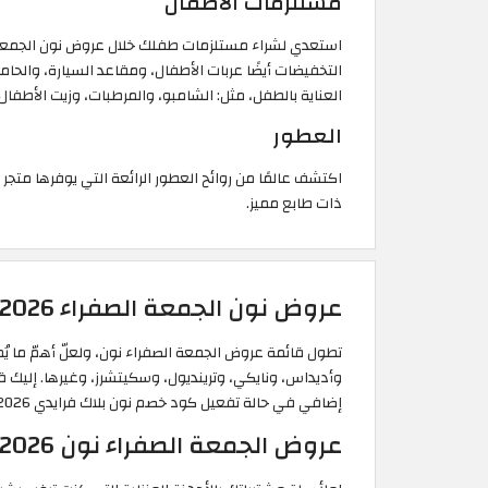
مستلزمات الأطفال
استعدي لشراء مستلزمات طفلك خلال عروض نون الجمعة الص
التخفيضات أيضًا عربات الأطفال، ومقاعد السيارة، والحا
العناية بالطفل، مثل: الشامبو، والمرطبات، وزيت الأطفال، 
العطور
اكتشف عالمًا من روائح العطور الرائعة التي يوفرها متجر 
ذات طابع مميز.
عروض نون الجمعة الصفراء 2026 على الأزياء | خصم حتى 80% من أفضل الماركات
وأديداس، ونايكي، وترينديول، وسكيتشرز، وغيرها. إليك 
إضافي في حالة تفعيل كود خصم نون بلاك فرايدي 2026
عروض الجمعة الصفراء نون 2026 على الأجهزة المنزلية | خصم حتى 65%