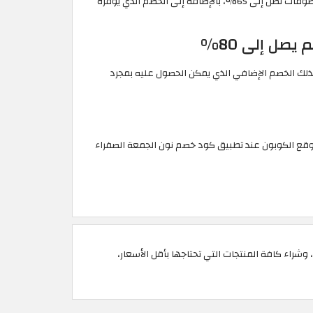
املأ سلة مشترياتك بالأجهزة المنزلية التي كنت ترغب بشرائها منذ فترة طويلة، وحالت أسعارها الباهظة دون ذلك، حيثُ يُمكنك شراءها بخصومات تصل إلى 65%، بالإضافة إلى الخصم الذي يوفره
فراء من متجر نون المغرب قائمة كبيرة من مستلزمات العناية والجمال، حيثُ الخصومات التي تصل إلى 80%، وكذلك الخصم الإضافي الذي يمكن الحصول عليه بمجرد
متع بتجربة تسوق غير مسبوقة، وشراء كافة المنتجات التي تحتاجها بأقل الأسعار،