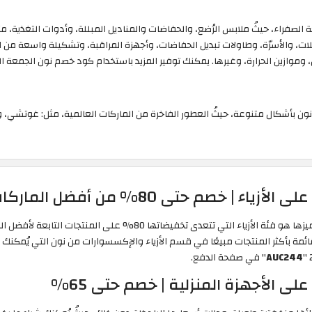
فراء، حيثُ ملابس الرُضع، والحفاضات والمناديل المبللة، وأدوات التغذية، مثل
ملات، والأسرّة، وطاولات تبديل الحفاضات، وأجهزة المراقبة، وتشكيلة واسعة من 
وموازين الحرارة، وغيرها. يمكنك توفير المزيد باستخدام كود خصم نون الجمعة الصفرا
نون بأشكال متنوعة، حيثُ العطور الفاخرة من الماركات العالمية، مثل: غوتشي، ود
تطول قائمة عروض الجمعة الصفراء نون، ولعلّ أهمّ ما يُميزها هو فئة الأزيا
قائمة بأكثر المنتجات مبيعًا في قسم الأزياء والإكسسوارات من نون التي يُمك
"
AUC244
" في صفحة الدفع.