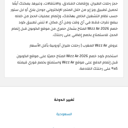
حجز رحلات الطيران، وإقامات الفنادق، والانتقالات، وغيرها. يمكنك أيضًا
تحميل تطبيق ويز إير من خلال المتجر الإلكتروني جوجل بلاي أو آبل ستور
حسب نظام التشغيل الخاص بهاتفك، وإتمام عمليات الحجز من خلاله
ببضع نقرات فقط في أي وقت ومن أي مكان. لا تنسَ تطبيق كود
خصم Wizz Air 2026 المتاح بشكل حصري من موقع الكوبون قبل إتمام
الحجز، للاستمتاع بخصم إضافي على رحلتك.
عروض Wizz Air المغرب | رحلات طيران أوروبية بأقل الأسعار
استخدم كود خصم Wizz Air 2026 المتاح حصريًا على موقع الكوبون
قبل إتمام الدفع على موقع Wizz Air واستمتع بخصم فوري قيمته
5% على رحلتك القادمة.
تغيير الدولة
السعودية