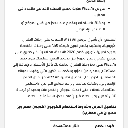
إتمام الدفع.
عروض Wizz Air سارية لجميع العملاء القدامى والجدد في
المغرب.
يمكنك الاستمتاع بالخصم عند الحجز من خلال الموقع أو
التطبيق الإلكتروني.
استمتع الآن بأقوى عروض Wizz Air الحصرية على رحلات الطيران
الأوروبية، واستفِد بخصم فوري قيمته 5% على رحلتك القادمة
بمجرد تطبيق كوبون خصم Wizz Air 2026 المتاح بشكل حصري على
موقع الكوبون قبل الخروج من صفحة الدفع. يساعدك كود خصم
Wizz Air على حجز رحلة الطيران الخاصة بك بأقل الأسعار، بالإضافة إلى
الاستمتاع بالعديد من المزايا والخدمات الأخرى التي يوفرها الموقع
للمسافرين. احرص على تحميل تطبيق Wizz Air من خلال المتجر
الإلكتروني، وكذلك متابعة ويز عبر مواقع التواصل الاجتماعي
المتنوعة، للاطلاع على أحدث العروض والخصومات بمجرد توفرها. لا
تنسَ تفعيل رمز الخصم قبل إتمام الحجز، للاستمتاع بالخصم.
تفاصيل العرض وشروط استخدام الكوبون (كوبون خصم ويز
للطيران في المغرب)
كود الخصم
انقر للمشاهدة