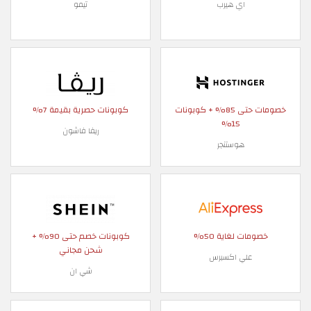
اي هيرب
تيمو
خصومات حتى 85% + كوبونات
كوبونات حصرية بقيمة 7%
15%
ريفا فاشون
هوستنجر
خصومات لغاية 50%
كوبونات خصم حتى 90% +
شحن مجاني
علي اكسبرس
شي ان