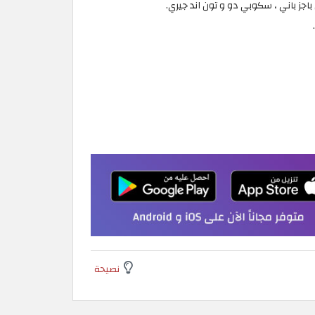
جز باني ، سكوبي دو و تون اند جيري.
نصيحة