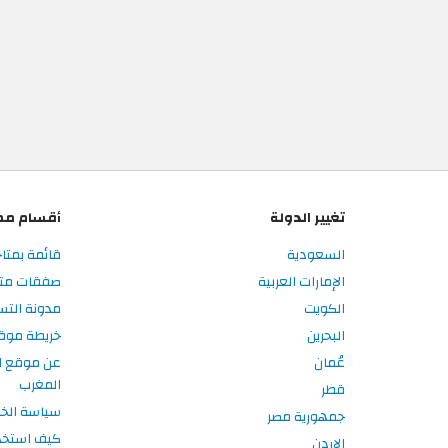
تغيير الدولة
أقسام مم
السعودية
قائمة بمتا
الإمارات العربية
صفقات متا
الكويت
مدونة الت
البحرين
خريطة موق
عُمان
عن موقع ا
المغرب
قطر
سياسة الخ
جمهورية مصر
كيف استخد
الاردن