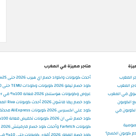
يزة
متاجر مميزة في المغرب
جر المغرب
أحدث كوبونات واكواد خصم اي هيرب 2026 حتى 25% في iHerb المغرب
جر المغرب
كود خصم تيمو 2026 كوبونات وكودات TEMU حتى 90% على الطلبات
سوق في المغرب
عروض وكوبونات هوستنجر 2026 فعالة 100% في Hostinger المغرب
ع الكوبون
كود خصم ريفا فاشون 2026 أحدث كوبونات Riva المغرب حتى 50%
لكوبون في
كود علي اكسبرس 2026 كوبونات AliExpress محدثة وفعالة حتى 50%
كود خصم شي ان 2026 كوبونات تخفيض فعالة 100% في SHEIN المغرب
صوصية
كوبونات Farfetch وأحدث كود خصم فارفيتش 2026
م كوبون الخصم؟
كود خصم المطار 2026 أقوى كوبونات حتى 10% في تطبيق Almatar