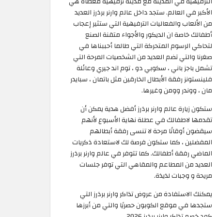
الترفيهية في المدينة مع مدينة ترفيهية مغطاة هي
الأكبر في العالم. ستجد داخل عالم وارنر برذرز العديد
من الألعاب والفعاليات الترفيهية التي ستثير إعجاب
أطفالك خاصة ان الديكور والأجواء متقنة الصنع
لتحاكي الرسوم المتحركة التي طالما أحببناها في
صغرنا والتي تضم العديد من الشخصيات المرحة التي
تشمل باجز باني ، سكوبي دو ، توم اند جيري وعائلة
فلينستونز رفقة الأبطال الخارقين مثل باتمان ، سبايدر
مان ، ووندر وومن وغيرها.
ستكون زيارة عالم وارنر برذرز أفضل هدية يمكن أن
تقدمها لاطفالك في عطلة نهاية الأسبوع لأنهم
سيقضون أوقاتًا مرحة لا تنسى رفقة أبطالهم
المفضلين ، كما ستكون فرصة لك لاستعادة ذكريات
الماضي رفقة أطفالك. كما تتوفر في عالم وارنر برذرز
العديد من المطاعم والمقاهي التي توفر جلسات
مريحة و وجبات لذيذة.
يمكنك الاستفادة من عروض تذاكر وارنر برذرز التي
ستجدها في موقع الكوبون حصريًا والتي من أبرزها
كود خصم تذاكر وارنر برذرز 2026.