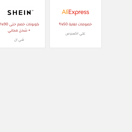
خصومات لغاية 50%
كوبونات خصم حتى
+ شحن مجاني
علي اكسبرس
شي ان