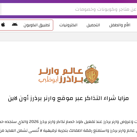
الأم والطفل
التجميل
الكترونيات
تطبيق الكوبون
مزايا شراء التذاكر عبر موقع وارنر برذرز أون لاين
 برذرز عند تفعيل كود خصم تذاكر وارنر برذرز 2026 والذي ستجده حصريًا في موقع الكوبون.
عالم وارنر برذرز واستمتع رفقة اطفالك بتجربة ترفيهية لا تُنسى تشمل العديد من