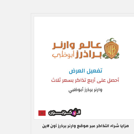
مزايا شراء التذاكر عبر موقع وارنر برذرز أون لاين