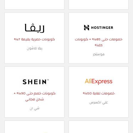
خصومات حتى 85% + كوبونات
كوبونات حصرية بقيمة 7%
15%
ريفا فاشون
هوستنجر
خصومات لغاية 50%
كوبونات خصم حتى 90% +
شحن مجاني
علي اكسبرس
شي ان