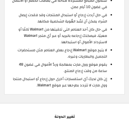
ستكون المبالغ المستردة متاحة في بطاقات الخصم أو الائتمان
في غضون 10 أيام عمل.
في حال أردت إرجاع أو استبدال المنتجات وقد فقدت إيصال
الشراء يمكن أن تسُد الهُوية الشخصية مكانها.
في حال كان أحد العناصر التي تلقيتها من Walmart تالفًا أو
معيبًا، فيمكنك إرجاعه بالبريد أو عبر أي متجر Walmart
لاسترداد الأموال أو استبدالها.
لا يتيح موقع Walmart إرجاع بعض العناصر مثل مستحضرات
التجميل والبطاريات وغيره.
يقوم موقع وول مارت بمعالجة وردّ الأموال في غضون 48
ساعة من وقت إرجاع المنتج.
إن كان لديك أي استفسارات أخرى حول إرجاع أو استبدال منتجا
وول مارت لا تتردد بطرحها عبر موقع Walmart.
تغيير الدولة