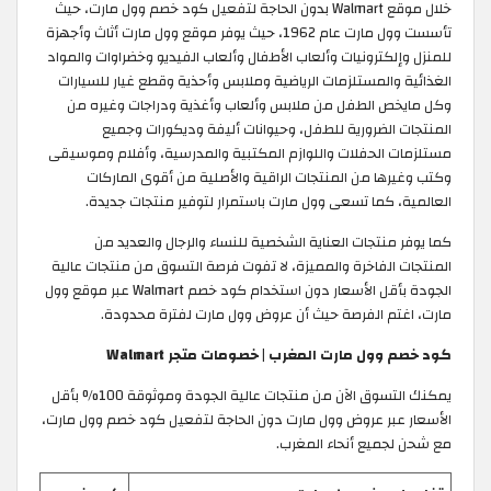
خلال موقع Walmart بدون الحاجة لتفعيل كود خصم وول مارت، حيث
تأسست وول مارت عام 1962، حيث يوفر موقع وول مارت أثاث وأجهزة
للمنزل وإلكترونيات وألعاب الأطفال وألعاب الفيديو وخضراوات والمواد
الغذائية والمستلزمات الرياضية وملابس وأحذية وقطع غيار للسيارات
وكل مايخص الطفل من ملابس وألعاب وأغذية ودراجات وغيره من
المنتجات الضرورية للطفل، وحيوانات أليفة وديكورات وجميع
مستلزمات الحفلات واللوازم المكتبية والمدرسية، وأفلام وموسيقى
وكتب وغيرها من المنتجات الراقية والأصلية من أقوى الماركات
العالمية، كما تسعى وول مارت باستمرار لتوفير منتجات جديدة.
كما يوفر منتجات العناية الشخصية للنساء والرجال والعديد من
المنتجات الفاخرة والمميزة، لا تفوت فرصة التسوق من منتجات عالية
الجودة بأقل الأسعار دون استخدام كود خصم Walmart عبر موقع وول
مارت، اغتم الفرصة حيث أن عروض وول مارت لفترة محدودة.
كود خصم وول مارت المغرب | خصومات متجر Walmart
يمكنك التسوق الآن من منتجات عالية الجودة وموثوقة 100% بأقل
الأسعار عبر عروض وول مارت دون الحاجة لتفعيل كود خصم وول مارت،
مع شحن لجميع أنحاء المغرب.