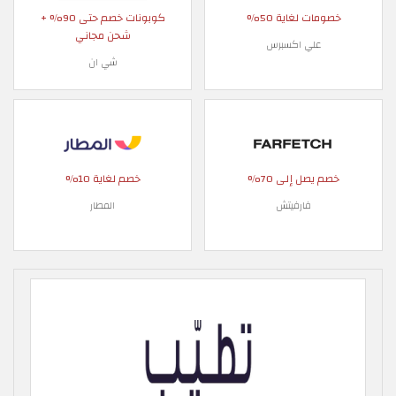
خصومات لغاية 50%
كوبونات خصم حتى 90% +
شحن مجاني
علي اكسبرس
شي ان
خصم يصل إلى 70%
خصم لغاية 10%
فارفيتش
المطار