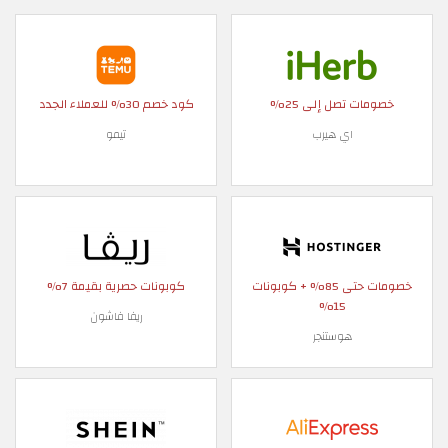
خصومات تصل إلى 25%
كود خصم 30% للعملاء الجدد
اي هيرب
تيمو
خصومات حتى 85% + كوبونات
كوبونات حصرية بقيمة 7%
15%
ريفا فاشون
هوستنجر