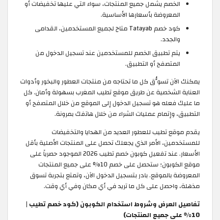
الخصم يشمل جميع المنتجات، سواء التي عليها تخفيضات أو
المعروضة بأسعارها الأساسية.
كود خصم Tatayab متاح لجميع المستخدمين، القدامى
والجدد.
يتم تطبيق الخصم للمستخدمين عند تسجيل الدخول من
المتصفح أو التطبيق.
يمكنك الآن تسوُّق كل ما تحتاجه من منتجات العطور والبخور وأدوات
العناية الشخصية عن طريق موقع تطيب المغرب بسهولة وأمان. كل
ما عليك فعله هو تسجيل الدخول إلى الموقع من خلال المتصفح أو
التطبيق، وإتمام عمليات الشراء من خلال هاتفك بمرونة.
يقدم موقع تطيب للعطور العديد من الهدايا والتخفيضات
للمستخدمين، الأمر الذي يجعلك تحصل على المنتجات الأصلية بأقل
الأسعار. عند تفعيل كوبون خصم تطيب 2026 الموجود حصرياً على
موقع الكوبون؛ ستحصل على خصم 10% على جميع المنتجات
المعروضة بالموقع. بادر بتسجيل الدخول الآن، وتمتع بتجربة تسوق
مذهلة، واحصل على كل ما تريد في أي مكان وفي أي وقت.
تفاصيل العرض وشروط استخدام الكوبون (كود خصم تطيب |
10% على جميع المنتجات)