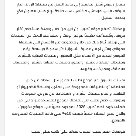
مقابل رسوم شحن مناسبة إلى كافة المدن من ضمنها: الرباط، الدار
البيضاء، فاس، مراكش، مكناس، سلا، طنجة ..إلخ حسب العنوان الذي
يحدده العميل.
بإمكانك تصفح موقع تطيب اون لاين من خلال واجهة مستخدم أكثر
مرونة، ومُصمَّمة خصّيصاً لتوفير الوقت والجهد عند البحث عن المنتجات
التي تريدها. يُتاح ذلك من خلال مجموعة من الأقسام التي يشملها
الموقع، والتي تجعل عملية التسوق أكثر سهولة وبساطة. يضم
الموقع العديد من الأقسام مثل: العطور، ومنتجات العناية بالبشرة،
ومنتجات العناية بالجسم، والبخور، ومنتجات العناية بالشعر، والعدسات
اللاصقة، والماركات، وغيرها.
يمكنك التسوق عبر موقع تطيب للعطور بكل بساطة من خلال
المتصفح أو التطبيقات الموجودة على المتجر، بواسطة الكمبيوتر أو
الهاتف، وإتمام عمليات الشراء، والاستفادة من عروض، خصومات
وكوبونات خصم تطيب التي يمنحها الموقع للمستخدمين والتي من
ضمنها كود خصم تطيب 2026 الموجود حصرياً على موقع الكوبون،
والذي يمنح العملاء خصماً قيمته 10% على كافة المنتجات المعروضة
بالموقع.
كوبونات خصم تطيب المغرب فعالة على كافة عطور تطيب