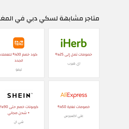
متاجر مشابهة لسكي دبي في المغ
خصومات تصل إلى 25%
كود خصم 30% للعملاء
الجدد
اي هيرب
تيمو
خصومات لغاية 50%
كوبونات خصم حتى
+ شحن مجاني
علي اكسبرس
شي ان