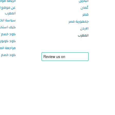
البحرين
خريطة موق
عُمان
عن موقع ا
المغرب
قطر
سياسة الخ
جمهورية مصر
كيف استخد
الاردن
كود خصم تر
المغرب
كود كوبون
مراجعة الم
كود خصم سبورتر