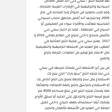
تعد مدينة الثلج - سكي دبي أحد أفضل الأماكن
السياحية والترفيهية في الإمارات العربية المتحدة ،
وقد فازت بالعديد من الجوائز منذ افتتاحه في عام
2005. وباعتبارها أحد أفضل مناطق الجذب السياحي
المناسبة للعائلات والأفراد سواء من المقيمين أو
السياح في المنطقة ، فقد تم اختيار سكي دبي
كأفضل منتجع داخلي للتزلج في العالم لعامي 2016 و
2017 . يعتبر سكي دبي مدينة الثلج المثالية في
المغرب مع العديد من الانشطة الترفيهية والتعليمية
لكل الاعمار مع توفير كل المعدات اللازمة للتزلج
والمرح.
من بين أبرز الانشطة التي يمكنك تجربتها في سكي
دبي نجد منتزه الثلج "سنو بارك" الذي يتيح لك
الاستمتاع بكل سحر ومتعة بصنع رجل الثلج الخاص بك
أو الاستمتاع بالتراشق بالثلج رفقة الاصدقاء والعائلة!
كما يمنحك منتزه الثلج الذي تبلغ مساحته 4500 متر
مربع فرصة التزلج والتزحلق على الجليد أو تسلق الأبراج.
يمكنك أيضًا استكشاف كهف جليدي داخلي جميل
اضافة الى العديد من الأنشطة للأطفال والكبار.