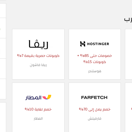
رب
خصومات حتى 85% +
كوبونات حصرية بقيمة 7%
كوبونات 15%
ريفا فاشون
هوستنجر
 90%
خصم يصل إلى 70%
خصم لغاية 10%
فارفيتش
المطار