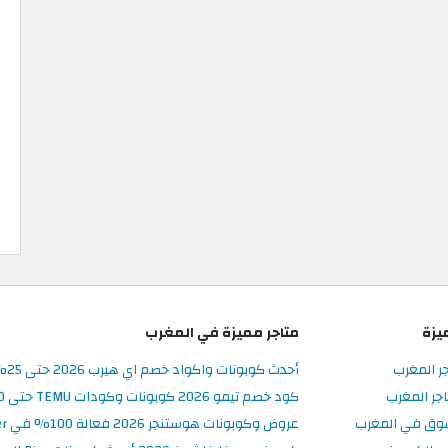
يزة
متاجر مميزة في المغرب
جر المغرب
أحدث كوبونات واكواد خصم اي هيرب 2026 حتى 25% في iHerb المغرب
جر المغرب
كود خصم تيمو 2026 كوبونات وكودات TEMU حتى 90% على الطلبات
سوق في المغرب
عروض وكوبونات هوستنجر 2026 فعالة 100% في Hostinger المغرب