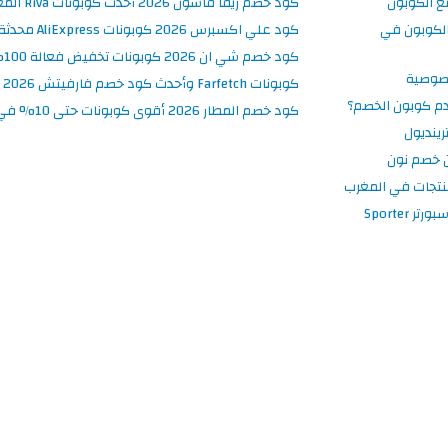
ع الكوبون
كود خصم ريفا فاشون 2026 أحدث كوبونات Riva المغرب حتى 50%
لكوبون في
كود علي اكسبرس 2026 كوبونات AliExpress محدثة وفعالة حتى 50%
كود خصم شي ان 2026 كوبونات تخفيض فعالة 100% في SHEIN المغرب
صوصية
كوبونات Farfetch وأحدث كود خصم فارفيتش 2026
م كوبون الخصم؟
كود خصم المطار 2026 أقوى كوبونات حتى 10% في تطبيق Almatar
ينديول
 خصم نون
نتجات في المغرب
 Sporter