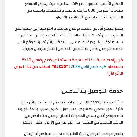
المكان الأنسب لتسوق الماركات العالمية حيث يعرض الموقع
منتجات أكثر من 600 ماركة عالمية و تشكيلات واسعة من
التصاميم الجذابة لجميع الأصناف و الأذواق.
يتميز موقع أوناس بخدمة توصيل سريعة و احترافية إلى جميع مدن
المغرب ومن أهمها: الرباط، الدار البيضاء، فاس، مراكش، مكناس،
سلا، طنجة ..إلخ، وحرصًا منه على سلامة الزبائن أطلق موقع أناس
خدمة التوصيل الأمن بلا تلامس للحد من إنتشار فيروس كورونا.
قبل إتمام طلبك، اغتنم الفرصة للاستمتاع بخصم إضافي 10%
باستخدام
كود خصم اناس 2026
:
"ALC10"
. استفد من هذا العرض
الرائع الآن!
خدمة التوصيل بلا تلامس:
حرصًا من متجر Ounass على مواصلة تقديم خدماته للزبائن خلال
فترة الحجر الصحي المفروض على دول الخليج بسبب جائحة كورونا
قام موقع أناس ببعض الخطوات لضمان توصيل منتجاتكم في
الوقت المحدد مع التقليل من التواصل مع الاخرين بقدر الامكان.
يقوم موظف التوصيل بترك الطلبية عند باب منزلكم ثم ارسال