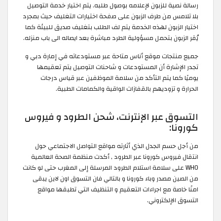
رسالة نصية للزبون لإعلامه بوصول طلبه. يتم اختيار خدمة التوصيل
بلا تلامس من طرف الزبون على صفحة اختيارات التغليف حيث بمجرد
اختيار الزبون لهذه الخدمة يتم لف الطلب بتغليف صديق للبيئة كما
يُقر الزبون بتحمل مسؤولية الطرد مباشرة بعد ايصاله الى باب منزله.
جميع منتجات موقع أناس متاحة عبر مستودعاته في إمارة دبي و
تجدر الإشارة أن المستودعات و شاحنات التوصيل يتم تعقيمها
يوميًا كما يتم التأكد من سلامة الموظفين عبر قياس درجات
الحرارة و تزوديهم بالقفازات الواقية والكمامات الطبية.
التسوق عبر الإنترنت، شحن الطرود و فيروس
كورونا:
من أجل حسم الجدل الذي أثارته مواقع التواصل الاجتماعي حول
انتقال فيروس كورونا عبر الطرود , أكدت منظمة الصحة العالمية
WHO على سلامة استلام الطرود المرسلة إلى المغرب حتى لو كانت
من الصين مصدر وباء كورونا و بالتالي فان التسوق اون لاين يبقى
امنًا خاصة مع اجراءات التعقيم و التنظيف التي تطبقها مواقع
التسوق الإلكتروني.