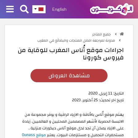
English
جميع المتاجر
مدونة لمراجعة افضل المنتجات والبضائع في المغرب
اجراءات موقع أُناس المغرب للوقاية من
فيروس كورونا
مشاهدة العروض
التاريخ:
11 إبريل, 2020
تاريخ آخر تحديث:
25 أكتوبر, 2023
يهتم موقع أُناس بالأناقة و الازياء الراقية و يوفر مجموعة من
الالبسة الحصرية لأشهر المصممين المحليين و العالميين. زيادة
على الازياء يمكن أن تجد لدى موقع أناس ديكورات منزلية ,
مستحضرات التجميل و مستلزمات البيوت. يعتبر
موقع Ounass