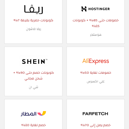
خصومات حتى 85% + كوبونات
كوبونات حصرية بقيمة 7%
15%
ريفا فاشون
هوستنجر
خصومات لغاية 50%
كوبونات خصم حتى 90% +
شحن مجاني
علي اكسبرس
شي ان
خصم يصل إلى 70%
خصم لغاية 10%