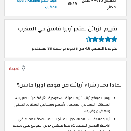
تخفيض 10% + شحن
كود خصم Opera Fashion
GN29
مجاني
المغرب
تقييم الزبائن لمتجر أوبرا فاشن في المغرب
متوسط التقييم: 4.6 من 5 نجوم بواسطة 86 مستخدم
نصيحة
لماذا تختار شراء أزيائك من موقع اوبرا فاشن؟
يوفر الموقع أرقى أزياء المرأة السعودية الأنيقة من الجلابيات،
البشتات، الفساتين اليومية، الأطقم وفساتين السهرة، العطور
والمكياج وغيرها.
آراء وملاحظات العملاء حول المنتجات؛ لمساعدة العملاء في
الاختيار الصحيح للمنتجات؛ مما يعكس حرص الموقع على تقديم