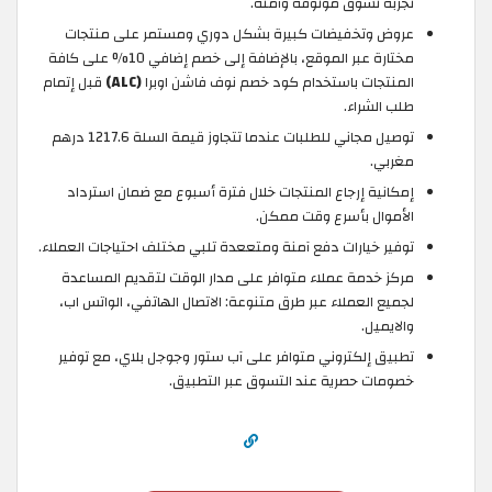
تجربة تسوق موثوقة وآمنة.
عروض وتخفيضات كبيرة بشكل دوري ومستمر على منتجات
مختارة عبر الموقع، بالإضافة إلى خصم إضافي 10% على كافة
المنتجات باستخدام كود خصم نوف فاشن اوبرا
(ALC)
قبل إتمام
طلب الشراء.
توصيل مجاني للطلبات عندما تتجاوز قيمة السلة 1217.6 درهم
مغربي.
إمكانية إرجاع المنتجات خلال فترة أسبوع مع ضمان استرداد
الأموال بأسرع وقت ممكن.
توفير خيارات دفع آمنة ومتععدة تلبي مختلف احتياجات العملاء.
مركز خدمة عملاء متوافر على مدار الوقت لتقديم المساعدة
لجميع العملاء عبر طرق متنوعة: الاتصال الهاتفي، الواتس اب،
والايميل.
تطبيق إلكتروني متوافر على آب ستور وجوجل بلاي، مع توفير
خصومات حصرية عند التسوق عبر التطبيق.