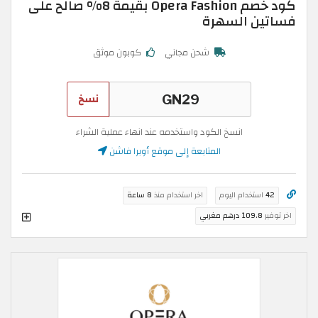
كود خصم Opera Fashion بقيمة 8% صالح على
فساتين السهرة
شحن مجاني
كوبون موثق
نسخ
انسخ الكود واستخدمه عند انهاء عملية الشراء
المتابعة إلى موقع أوبرا فاشن
42
استخدام اليوم
اخر استخدام منذ
8 ساعة
اخر توفير
109.8 درهم مغربي