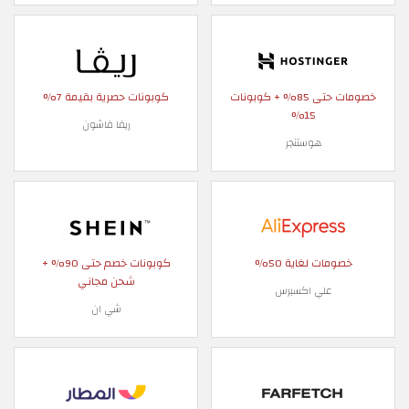
خصومات حتى 85% + كوبونات
كوبونات حصرية بقيمة 7%
15%
ريفا فاشون
هوستنجر
خصومات لغاية 50%
كوبونات خصم حتى 90% +
شحن مجاني
علي اكسبرس
شي ان