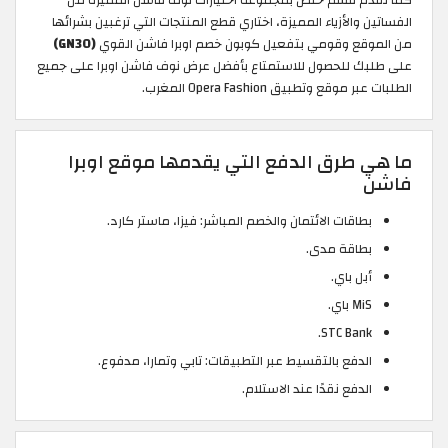
كما تقدم قسم خلص بمجموعة اختيارات نوف فاشن المميزة من
الفساتين والأزياء المميزة، اختاري قطع المنتجات التي ترغبين بشرائها
من الموقع وقومي بتفعيل كوبون خصم اوبرا فاشن القوي
(GN30)
على طلبك للحصول للاستمتاع بأفضل عرض نوف فاشن اوبرا على جميع
الطلبات عبر موقع وتطبيق Opera Fashion المغرب.
ما هي طرق الدفع التي يقدمها موقع اوبرا
فاشن
بطاقات الائتمان والخصم المباشر: فيزا، ماستر كارد.
بطاقة مدى.
أبل باي.
MiS باي.
STC Bank.
الدفع بالتقسيط عبر التطبيقات: تابي وتمارا، مدفوع.
الدفع نقدًا عند الاستلام.