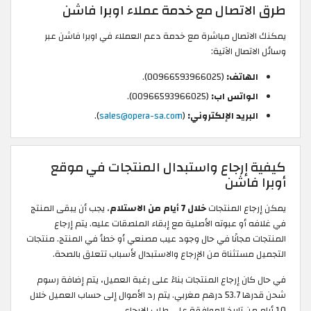
طرق الاتصال مع خدمة عملاء اوبرا فاشن
يمكنك الاتصال مباشرة مع خدمة دعم العملاء في اوبرا فاشن عبر
وسائل الاتصال الآتية:
الهاتف:
(00966593966025).
الواتس اب:
(00966593966025).
البريد الإلكتروني:
(
sales@opera-sa.com
).
كيفية إرجاع واستبدال المنتجات في موقع
أوبرا فاشن
يمكن إرجاع المنتجات
خلال 7 أيام من الاستلام
، يجب أن يبقى المنتج
في غلافه أو عبوته الأصلية مع إبقاء الملصقات عليه. يتم إرجاع
المنتجات مجانًا في حال وجود عيب مصنعي أو خطأ في المنتج. منتجات
التجميل مستثناة من الإرجاع والاستبدال لأسباب تتعلق بالصحة.
في حال كان إرجاع المنتجات بناءً على رغبة العميل، يتم إضافة رسوم
شحن قدرها 53.7 درهم مغربي. يتم رد الأموال إلى حساب العميل خلال
10 أيام من تاريخ الموافقة على طلب الإرجاع.