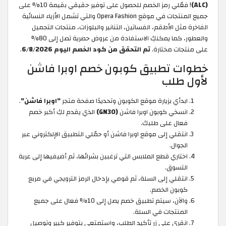
(ALC)
! فعّلي رمز الخصم للحصول على توفير حقيقي بقيمة 10% على
جميع المنتجات في موقع Opera Fashion والتي تشمل الأزياء النسائية
الفاخرة مثل الأطقم، الفساتين، التنانير والبلوزات، منتجات التجميل
والعطور، كما يمكنكِ الاستفادة من عروض حصرية تصل إلى 80%
على منتجات مختارة.
تم التحقق من كود الخصم اليوم 6/8/2026
.
خطوات تطبيق كوبون خصم اوبرا فاشن
لأول طلب
ابدأي بزيارة موقع الكوبون وتحديدًا صفحة متجر
"اوبرا فاشن"
.
انسخي كوبون اوبرا فاشن
(GN30)
الذي يقدم لكِ أكبر خصم
فعال على طلبك.
انتقلي إلى موقع اوبرا فاشن أو حمّلي التطبيق الإلكتروني عبر
الجوال.
اختاري قطع الملابس التي ترغبين بشرائها، ثم أضيفيها إلى عربة
التسوق.
انتقلي إلى السلة، ثم قومي بإدخال الرمز الترويجي في مربع
كوبون الخصم.
والآن، سيتم تطبيق خصم يصل إلى 10% فعال على جميع
المنتجات في السلة.
انقري على زر تأكيد الطلب، واستمتعي بتوفير كبير وتوصيل