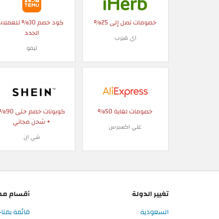
خصومات تصل إلى 25%
كود خصم 30% للعملاء
الجدد
اي هيرب
تيمو
خصومات لغاية 50%
كوبونات خصم حتى
+ شحن مجاني
علي اكسبرس
شي ان
تغيير الدولة
أقسام مم
السعودية
قائمة بمتا