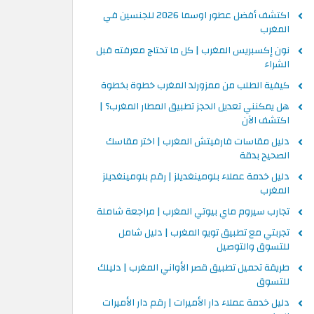
اكتشف أفضل عطور اوسما 2026 للجنسين في
المغرب
نون إكسبريس المغرب | كل ما تحتاج معرفته قبل
الشراء
كيفية الطلب من ممزورلد المغرب خطوة بخطوة
هل يمكنني تعديل الحجز تطبيق المطار المغرب؟ |
اكتشف الآن
دليل مقاسات فارفيتش المغرب | اختر مقاسك
الصحيح بدقة
دليل خدمة عملاء بلومينغديلز | رقم بلومينغديلز
المغرب
تجارب سيروم ماي بيوتي المغرب | مراجعة شاملة
تجربتي مع تطبيق تويو المغرب | دليل شامل
للتسوق والتوصيل
طريقة تحميل تطبيق قصر الأواني المغرب | دليلك
للتسوق
دليل خدمة عملاء دار الأميرات | رقم دار الأميرات