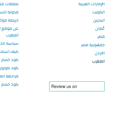
الإمارات العربية
صفقات متا
الكويت
مدونة الت
البحرين
خريطة موق
عُمان
عن موقع ا
المغرب
قطر
سياسة الخ
جمهورية مصر
كيف استخد
الاردن
كود خصم تر
المغرب
كود كوبون
مراجعة الم
كود خصم سبورتر