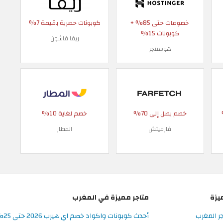
خصومات حتى 85% +
كوبونات حصرية بقيمة 7%
كوبونات 15%
ريفا فاشون
هوستنجر
 90%
خصم يصل إلى 70%
خصم لغاية 10%
فارفيتش
المطار
يزة
متاجر مميزة في المغرب
جر المغرب
أحدث كوبونات واكواد خصم اي هيرب 2026 حتى 25% في iHerb المغرب