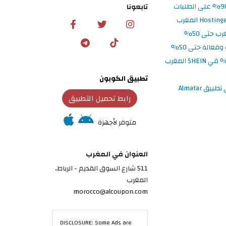
تابعونا
تطبيق الكوبون
رابط تحميل التطبيق
متوفر لأجهزة
العنوان في المغرب
511 شارع السوق القديم - الرباط،
المغرب
morocco@alcoupon.com
DISCLOSURE: Some Ads are