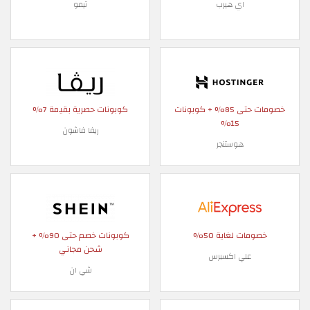
اي هيرب
تيمو
خصومات حتى 85% + كوبونات
كوبونات حصرية بقيمة 7%
15%
ريفا فاشون
هوستنجر
خصومات لغاية 50%
كوبونات خصم حتى 90% +
شحن مجاني
علي اكسبرس
شي ان