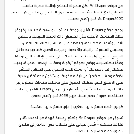
من موقع Mr. Draper بكل سهولة لتتمتع بإطلالة عصرية تناسب
الستايل الذي تفضله بأسعار مخفضة دون الحاجة إلى تطبيق كود خصم
Mr. Draper2026 قبل إتمام الطلب.
يجمع موقع Mr. Draper بين جودة المنتجات وسهولة طلبها، إذ يوفر
مئات المنتجات الأصلية مثل القمصان ذات الخامة المريحة، وبلاطين
بألوان وأقمشة مختلفة، والعديد من الملابس المناسبة للعمل،
وملابس السبورت الراقية، والأحذية، وغيرهم الكثير. كما ويوجد داخل
الموقع منسق أزياء محترف ليساعدك على ابتكار الإطلالة التي تريدها
وفقًأ للمناسبات. ويضم الموقع أيقونة بطاقات الإهداء المميزة، بحيث
يمكنك إهداء صديقك أو زوجك هدية الحصول على الستايل الملائم
لذوقه ومقاسه ضمن ميزانية معقولة، وستكون هذه أفضل هدية
على الإطلاق لهم. يمكنك الحصول على مختلف منتجات مستر دريبر
ذات الجودة العالية بأفضل الأسعار من موقع Mr. Draper دون الحاجة
لاستخدام كوبون خصم مستر دريبر 2026 قبل إتمام الدفع.
كوبون خصم مستر دريبر المغرب | مزايا مستر دريبر المذهلة
تسوق من موقع Mr. Draper وتمتع بإطلالة فريدة من نوعها بأقل
تكلفة ممكنة + شحن مجاني على طلباتك دون الحاجة إلى تطبيق
كوبون خصم مستر دريبر 2026.