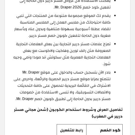
يمكنك الاستفادة من عروض مستر دريبر دون الحاجة إلى
تفعيل كود خصم Mr. Draper 2026.
يقدم لك الموقع مجموعة متنوعة من المنتجات التي تلبي
كافة احتياجاتك من ملابس العمل إلى الملابس المناسبة
لقضاء عطلة أسبوعية بسهولة متناهية وبدون عناء وبأسعار
مغرية دون الحاجة لتفعيل كوبون خصم مستر دريبر.
تمزج علامات مستر دريبر التجارية بين بعض العلامات التجارية
المعروفة مثل رالف لورين وهاكيت ولاكوست مع بعض
العلامات التجارية العصرية مثل سكوتش آند صودا وآمي وجيه
شوز.
بادر الآن بتسجيل حساب والدخول على موقع Mr. Draper
لتتمتع بمزايا موقع مستر دريبر الحصرية والرائعة، واحرص على
الاشتراك في القائمة البريدية للحصول على كافة التحديثات
والاتصالات التسويقية، ولا تنسى الاستفادة من خصومات
مستر دريبر بدون الحاجة إلى تطبيق كوبون خصم Mr. Draper.
تفاصيل العرض وشروط استخدام الكوبون (شحن مجاني مستر
دريبر في المغرب)
كود الخصم
رابط للتفعيل