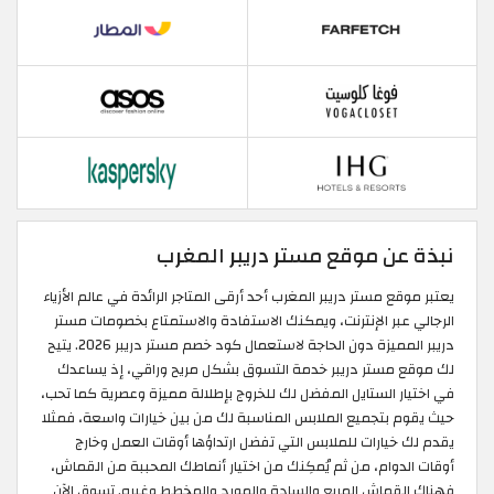
نبذة عن موقع مستر دريبر المغرب
يعتبر موقع مستر دريبر المغرب أحد أرقى المتاجر الرائدة في عالم الأزياء
الرجالي عبر الإنترنت، ويمكنك الاستفادة والاستمتاع بخصومات مستر
دريبر المميزة دون الحاجة لاستعمال كود خصم مستر دريبر 2026. يتيح
لك موقع مستر دريبر خدمة التسوق بشكل مريح وراقي، إذ يساعدك
في اختيار الستايل المفضل لك للخروج بإطلالة مميزة وعصرية كما تحب،
حيث يقوم بتجميع الملابس المناسبة لك من بين خيارات واسعة، فمثلا
يقدم لك خيارات للملابس التي تفضل ارتداؤها أوقات العمل وخارج
أوقات الدوام، من ثم يُمكِنك من اختيار أنماطك المحببة من القماش،
فهناك القماش المربع والسادة والمورد والمخطط وغيره. تسوق الآن