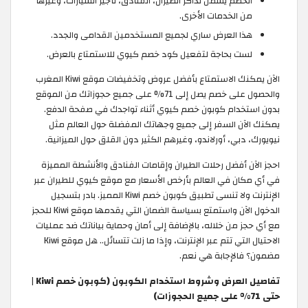
الخصم يشمل تذاكر الطيران، الفنادق، تأجير السيارات، وغيرها
من الخدمات الأخرى.
هذا العرض ساري لجميع المستخدمين القدامى والجدد.
لست بحاجة لتفعيل كود خصم كيوي للاستمتاع بالعرض.
الآن يمكنك الاستمتاع بأفضل عروض وتخفيضات موقع Kiwi المغرب
والحصول على خصم يصل إلى 71% على جميع حجوزاتك من الموقع
بدون استخدام كوبون خصم كيوي أثناء تواجدك في صفحة الدفع.
يمكنك الآن السفر إلى جميع وجهاتك المفضلة حول العالم مثل
نيويورك، دبي، أورلاندو، وغيرهم الكثير دون القلق حول الميزانية.
احجز الآن أفضل رحلات الطيران وإقامات الفنادق والأنشطة المميزة
في أي مكان في العالم بأرخص الأسعار مع موقع كيوي للطيران عبر
الإنترنت ولا تنسى تطبيق كوبون خصم Kiwi المميز. بادر بتسجيل
الدخول الآن واستمتع بسياسة الضمان التي يقدمها موقع Kiwi للحجز
مع أي حجز من خلاله، بالإضافة إلى أمان وحماية بياناتك ضد عمليات
الاحتيال التي تتم عبر الإنترنت، وإذا ما زلت تتسائل.. هل موقع Kiwi
مضمون؟ فالإجابة هي نعم.
تفاصيل العرض وشروط استخدام الكوبون (كوبون خصم Kiwi |
حتى 71% على جميع الحجوزات)