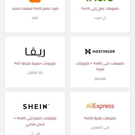
خصومات تصل إلى 25%
كود خصم 30% للعملاء الجدد
اي هيرب
تيمو
خصومات حتى 85% + كوبونات
كوبونات حصرية بقيمة 7%
15%
ريفا فاشون
هوستنجر
خصومات لغاية 50%
كوبونات خصم حتى 90% +
شحن مجاني
علي اكسبرس
شي ان