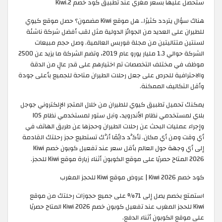
ستحصل عليها بسعر مغري عند تطبيق كود خصم Kiwi.2
هناك سؤال يتردد كثيرًا.. هل موقع Kiwi مضمون؟ حصل موقع كيوي
للطيران على العديد من الجوائز الدولية مثل لقب أفضل شركة ناشئة
لسنتين متتاليتين من مجلة فوربس العالمية. وصل حجم مبيعات
الشركة حوالي 1.3 مليار يورو عام 2019، وتضم الشركة ما يزيد عن 2500
موظف في مختلف التخصصات تم اختيارهم على قدر عالٍ من الدقة
والاحترافية للحرص على جعل رحلات الطيران متاحة للجميع بأعلى جودة
وأقل التكاليف الممكنة.
يمكنك تحميل تطبيق كيوي للطيران من خلال المتجر الإلكتروني جوجل
بلاي لمستخدمي نظام الأندرويد، وآبل ستور لمستخدمي نظام IOS
وإجراء عمليات البحث عن رحلات الطيران وحجزها عن طريق الهاتف في
أي وقت ومن أي مكان. تأكَّد دائِمًا أنَّك تستطيع حجز رحلتك القادمة
إلى أي وجهة حول العالم بأقل سعر عند تفعيل كوبون خصم Kiwi
2026 المتاح حصريًا على موقع الكوبون أثناء زيارة موقع Kiwi للحجز.
كود خصم Kiwi 2026 | عروض موقع Kiwi للحجز المغرب
استمتع بخصم يصل إلى 71% على جميع حجوزات رحلتك من موقع
Kiwi للحجز المغرب عند تفعيل كوبون خصم Kiwi 2026 المتاح حصريًا
على موقع الكوبون أثناء الدفع.