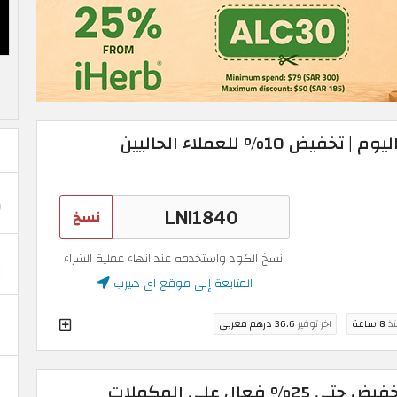
كوبون خصم اي هيرب اليوم | تخفيض 10% للعملاء الحاليين
نسخ
انسخ الكود واستخدمه عند انهاء عملية الشراء
المتابعة إلى موقع اي هيرب
نذ
8 ساعة
اخر توفير
36.6 درهم مغربي
كود اي هيرب 2026 | تخفيض حتى 25% فعال على المكملات