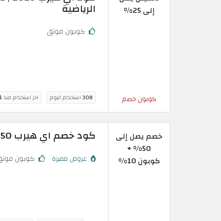
الرياضية
إلى 25%
كوبون موثق
308
استخدام اليوم
اخر استخدام منذ
11 
كوبون خصم
كود خصم اي هيرب 50% فعال على منتجات مختارة في iHerb
خصم يصل إلى
50% +
عروض مميزة
كوبون موثق
كوبون 10%