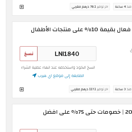
 منذ
4 ساعة
اخر توفير
78.1 درهم مغربي
كوبون اي هيرب iHerb فعال بقيمة 10% على منتجات الأطفال
نسخ
انسخ الكود واستخدمه عند انهاء عملية الشراء
المتابعة إلى موقع اي هيرب
 منذ
3 ساعة
اخر توفير
117.1 درهم مغربي
كود خصم اي هيرب 2026 | خصومات حتى 75% على افضل