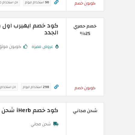
96
استخدام اليوم
اخر استخدام م
كوبون خصم
خصم حصري
الجدد
25%
عروض مميزة
كوبون موثق
298
استخدام اليوم
اخر استخدام
كوبون خصم
كود خصم iHerb شحن مجاني | توصيل في جميع أنحاء المغرب
شحن مجاني
شحن مجاني