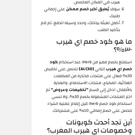
هيرب
في المكان المخصص.
سوف
يُطبق أكبر خصم ممكن
على إجمالي
طلبك.
أكمل تعبئة بياناتك، وحدد وسيلة الدفع، ثم قم
بتأكيد الطلب.
ما هو كود خصم اي هيرب
٣٠٪؟
استمتع بخصم مميز من iHerb عند استخدام
كود
خصم اي هيرب
التالي
(ALC30)
لتحصل على تخفيض
30% فعال على منتجات مختارة من المكملات
الغذائية، المكياج، منتجات الاستحمام، والعناية
بالأطفال. ادخل إلى قسم
"تخفيضات وعروض"
ثم
اختر المنتجات المشمولة بخصم 30%، ولا تنسى
استخدام كود خصم iherb
قبل إتمام عملية الشراء
لتحصل على خصم إضافي 10% على مشترياتك.
أين تجد أحدث كوبونات
وخصومات اي هيرب المغرب؟