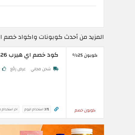
المزيد من أحدث كوبونات واكواد خصم اي هيرب 2026 حتى 25% في 
كود خصم اي هيرب 2026: تخفيض 25% فعال على اول طلب
كوبون 25%
شحن مجاني
عرض رائع
ك
371
استخدام اليوم
اخر استخدام 
كوبون خصم