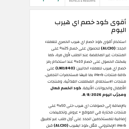
أقوى كود خصم اي هيرب
اليوم
استخدم أقوى كود خصم اي هيرب الحصري للعملاء
الجدد:
(ALC30)
للحصول على خصم 25% على
المنتجات غير المخفضة عند الطلب لأول مرة، كما
يمكنك الحصول على خصم 10% عند استخدام رمز
خصم اي هيرب للعملاء الحاليين:
(LNI1840)
على
كافة منتجات iHerb بما فيها مستحضرات التجميل،
منتجات الاستحمام، المكملات الغذائية، ومنتجات
الأطفال والحيوانات الأليفة.
كود الخصم فعال
ومجرّب اليوم 8/8/2026.
بالإضافة إلى خصومات اي هيرب حتى 50% على
منتجات مختارة في الموقع + عروض وتخفيضات
إضافية للمستخدمين الجدد على أول طلب عبر تطبيق
iHerb الإلكتروني. فعّل كود ايهيرب
(ALC30)
قبل