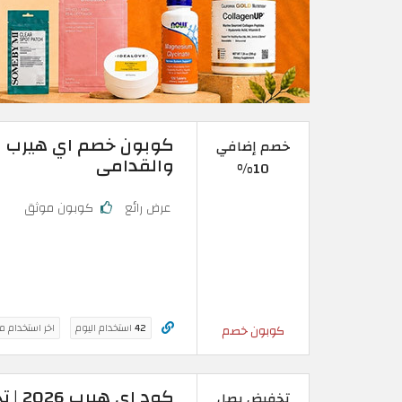
خصم إضافي
والقدامى
10%
عرض رائع
كوبون موثق
42
استخدام اليوم
اخر استخدام م
كوبون خصم
تخفيض يصل