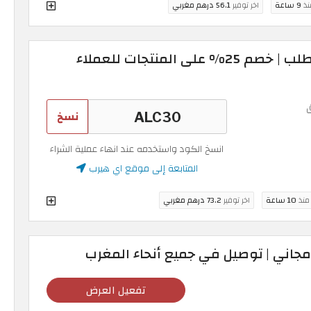
نذ
9 ساعة
اخر توفير
56.1 درهم مغربي
كود خصم ايهيرب اول طلب | خصم 25% على المنتجات للعملاء
نسخ
انسخ الكود واستخدمه عند انهاء عملية الشراء
المتابعة إلى موقع اي هيرب
 منذ
10 ساعة
اخر توفير
73.2 درهم مغربي
تفعيل العرض