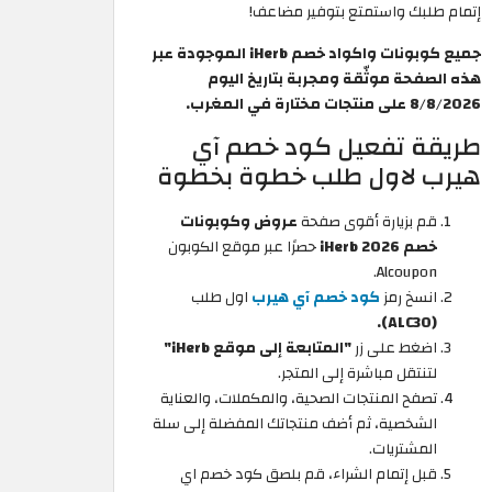
إتمام طلبك واستمتع بتوفير مضاعف!
جميع كوبونات واكواد خصم iHerb الموجودة عبر
هذه الصفحة موثّقة ومجربة بتاريخ اليوم
8/8/2026 على منتجات مختارة في المغرب.
طريقة تفعيل كود خصم آي
هيرب لاول طلب خطوة بخطوة
قم بزيارة أقوى صفحة
عروض وكوبونات
خصم iHerb 2026
حصرًا عبر موقع الكوبون
Alcoupon.
انسخ رمز
كود خصم آي هيرب
اول طلب
(ALC30).
اضغط على زر
"المتابعة إلى موقع iHerb"
لتنتقل مباشرة إلى المتجر.
تصفح المنتجات الصحية، والمكملات، والعناية
الشخصية، ثم أضف منتجاتك المفضلة إلى سلة
المشتريات.
قبل إتمام الشراء، قم بلصق كود خصم اي