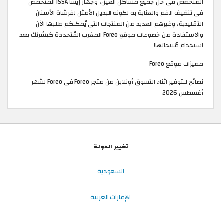
المُتخصص في حل جميع مشاكل العين، وجهاز إيسا ISSA المُتخصص
في تنظيف الفم والعناية به لكونه البديل الأمثل لفرشاة الأسنان
التقليدية، وغيرهم العديد من المنتجات التي يُمكنكم طلبها الآن
والاستفادة من خصومات موقع Foreo المغرب المُتجددة كبشرتك بعد
استخدام مُنتجاتها!
مميزات موقع Foreo
نصائح للتوفير اثناء التسوق أونلاين من متجر Foreo في Foreo لشهر
أغسطس 2026
تغيير الدولة
السعودية
الإمارات العربية