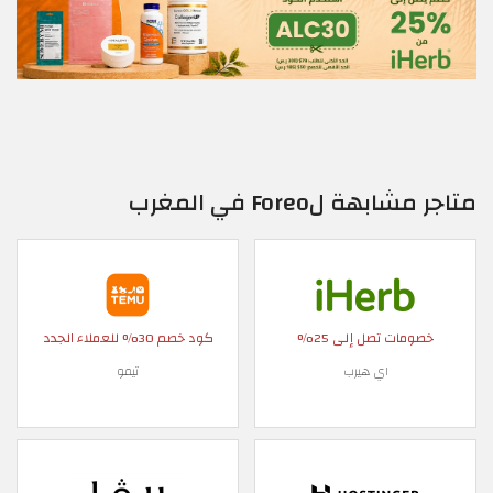
متاجر مشابهة لForeo في المغرب
خصومات تصل إلى 25%
كود خصم 30% للعملاء الجدد
اي هيرب
تيمو