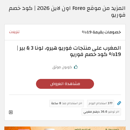
المزيد من موقع Foreo اون لاين 2026 | كود خصم
فوريو
خصومات بقيمة 19%
تنزيلات
المغرب على منتجات فوريو هيرو، لونا 3 & بير |
19% كود خصم فوريو
كوبون موثق
مشاهدة العروض
377
استخدام اليوم
اخر استخدام منذ
8 ساعة
اخر توفير
36.6 درهم مغربي