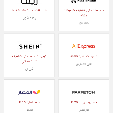
خصومات حتى 85% + كوبونات
كوبونات حصرية بقيمة 7%
15%
ريفا فاشون
هوستنجر
خصومات لغاية 50%
كوبونات خصم حتى 90% +
شحن مجاني
علي اكسبرس
شي ان
خصم يصل إلى 70%
خصم لغاية 10%
فارفيتش
المطار