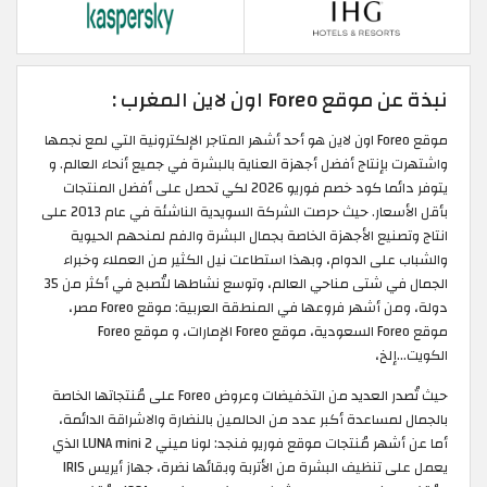
نبذة عن موقع Foreo اون لاين المغرب :
موقع Foreo اون لاين هو أحد أشهر المتاجر الإلكترونية التي لمع نجمها
واشتهرت بإنتاج أفضل أجهزة العناية بالبشرة في جميع أنحاء العالم. و
يتوفر دائما كود خصم فوريو 2026 لكي تحصل على أفضل المنتجات
بأقل الأسعار. حيث حرصت الشركة السويدية الناشئة في عام 2013 على
انتاج وتصنيع الأجهزة الخاصة بجمال البشرة والفم لمنحهم الحيوية
والشباب على الدوام، وبهذا استطاعت نيل الكثير من العملاء وخبراء
الجمال في شتى مناحي العالم، وتوسع نشاطها لتُصبح في أكثر من 35
دولة، ومن أشهر فروعها في المنطقة العربية: موقع Foreo مصر،
موقع Foreo السعودية، موقع Foreo الإمارات، و موقع Foreo
الكويت...إلخ،
حيث تُصدر العديد من التخفيضات وعروض Foreo على مُنتجاتها الخاصة
بالجمال لمساعدة أكبر عدد من الحالمين بالنضارة والاشراقة الدائمة،
أما عن أشهر مُنتجات موقع فوريو فنجد: لونا ميني 2 LUNA mini الذي
يعمل على تنظيف البشرة من الأتربة وبقائها نضرة، جهاز أيريس IRIS