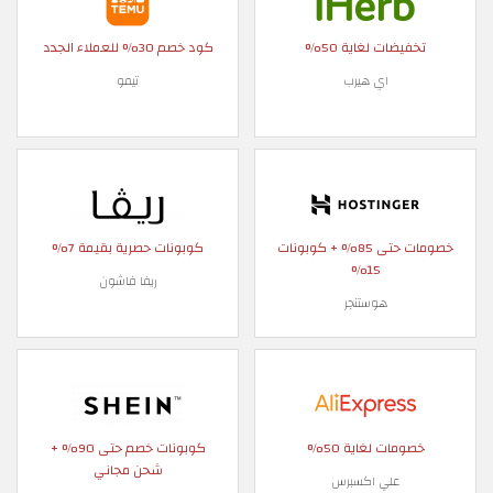
تخفيضات لغاية 50%
كود خصم 30% للعملاء الجدد
اي هيرب
تيمو
خصومات حتى 85% + كوبونات
كوبونات حصرية بقيمة 7%
15%
ريفا فاشون
هوستنجر
خصومات لغاية 50%
كوبونات خصم حتى 90% +
شحن مجاني
علي اكسبرس