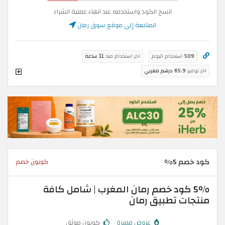
انسخ الكود واستخدمه عند انهاء عملية الشراء
المتابعة إلى موقع سوق رمان
509
استخدام اليوم
اخر استخدام منذ
11 ساعة
اخر توفير
65.9 درهم مغربي
كود خصم 5%
كوبون خصم
5% كود خصم رمان المغرب | شامل كافة
منتجات تطبيق رمان
عروض مميزة
كوبون موثق