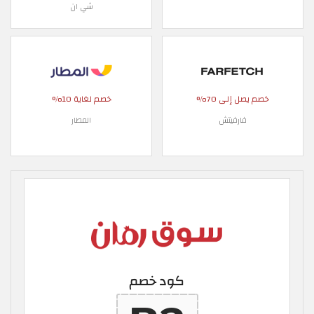
شي ان
خصم يصل إلى 70%
خصم لغاية 10%
فارفيتش
المطار