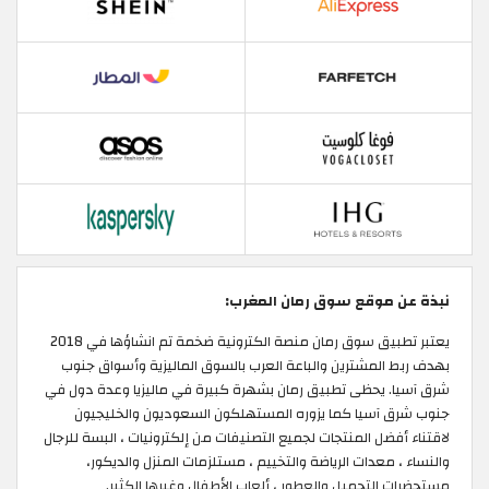
نبذة عن موقع سوق رمان المغرب:
يعتبر تطبيق سوق رمان منصة الكترونية ضخمة تم انشاؤها في 2018
بهدف ربط المشترين والباعة العرب بالسوق الماليزية وأسواق جنوب
شرق آسيا. يحظى تطبيق رمان بشهرة كبيرة في ماليزيا وعدة دول في
جنوب شرق آسيا كما يزوره المستهلكون السعوديون والخليجيون
لاقتناء أفضل المنتجات لجميع التصنيفات من إلكترونيات ، البسة للرجال
والنساء ، معدات الرياضة والتخييم ، مستلزمات المنزل والديكور،
مستحضرات التجميل والعطور ، ألعاب الأطفال وغيرها الكثير.