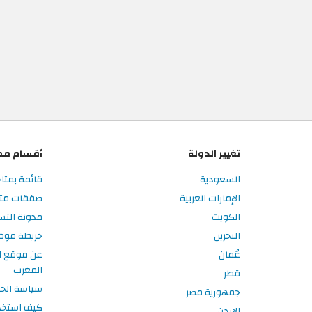
تغيير الدولة
أقسام مم
السعودية
قائمة بمتا
الإمارات العربية
صفقات متا
الكويت
مدونة الت
البحرين
خريطة موق
عُمان
عن موقع ا
المغرب
قطر
سياسة الخ
جمهورية مصر
كيف استخد
الاردن