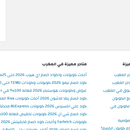
يزة
متاجر مميزة في المغرب
جر المغرب
أحدث كوبونات واكواد خصم اي هيرب 2026 حتى 25% في iHerb المغرب
جر المغرب
كود خصم تيمو 2026 كوبونات وكودات TEMU حتى 90% على الطلبات
سوق في المغرب
عروض وكوبونات هوستنجر 2026 فعالة 100% في Hostinger المغرب
ع الكوبون
كود خصم ريفا فاشون 2026 أحدث كوبونات Riva المغرب حتى 50%
لكوبون في
كود علي اكسبرس 2026 كوبونات AliExpress محدثة وفعالة حتى 50%
كود خصم شي ان 2026 كوبونات تخفيض فعالة 100% في SHEIN المغرب
صوصية
كوبونات Farfetch وأحدث كود خصم فارفيتش 2026
م كوبون الخصم؟
كود خصم المطار 2026 أقوى كوبونات حتى 10% في تطبيق Almatar