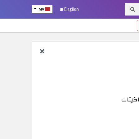
MA
English