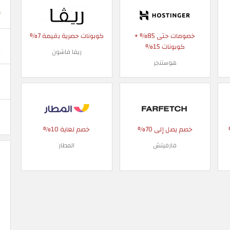
خصومات حتى 85% +
كوبونات حصرية بقيمة 7%
كوبونات 15%
ريفا فاشون
هوستنجر
 90%
خصم يصل إلى 70%
خصم لغاية 10%
فارفيتش
المطار