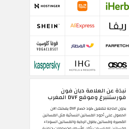
نبذة عن العلامة ديان فون
فورستنبرغ وموقع DVF المغرب
بدون الحاجة لتفعيل كود خصم DVF يمكنك الان
الحصول على أجود الفساتين النسائية مثل الفساتين
القصيرة وفساتين بطول الركبة والفساتين السوداء
وفساتين المناسبات بأقل الأسعار وخصومات جنونية