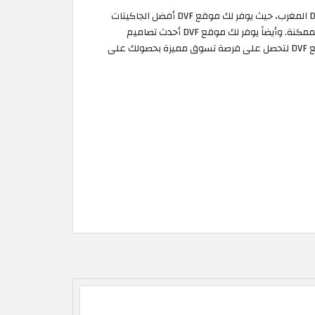
يمكنك الآن بدون الحاجة إلى تفعيل كود خصم DVF أن تحصل على عروض DVF وهي خصم يصل إلى 50% على الجاكيتات من خلال موقع DVF المغرب، حيث يوفر لك موقع DVF أفضل الجاكيتات
النسائية مثل معطف صوف مزدوج الوجه من نيكو ومعطف موكسي كبير الحجم والسترات النسائية الفاخرة عالية الجودة وبأقل الأسعار الممكنة. وأيضاً يوفر لك موقع DVF أحدث تصاميم
الجاكيتات من أفضل الماركات العالمية مثل جاكيت كوينتين وجاكيت سالزبورغ بأسعار منافسة للجميع وخصومات رائعة، لا تتردد بزيارة موقع DVF لتحصل على فرصة تسوق مميزة بحصولك على