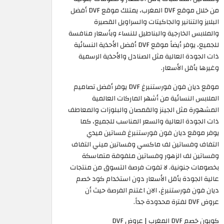
من خلال موقع DVF المغرب، يمتلك موقع DVF أفضل
البلايز والتنانير والجاكيتات والسراويل القصيرة
والملابس الخارجية والبناطيل للنساء وبأسعار منافسة
للجميع، يوفر أيضاً موقع DVF أفضل الأحذية النسائية
ذات الجودة العالية مثل الصنادل والأحذية الرسمية
وغيرها بأقل الأسعار.
موقع ديان فون فورستنبرغ DVF يوفر أفضل تصاميم
الملابس النسائية من أشهر الماركات العالمية
المشهورة مثل الجينز والقمصان والبلوزات والمعاطف
ذات الجودة العالية والسعر المناسب للجميع، كما
يوفر موقع ديان فون فورستنبرغ فساتين ميدي
التفاف وفساتين لف ماكسي وفساتين ميني التفاف
وفساتين لف الزهور وفساتين ملفوفة متماسكة
بخصومات جنونية. لا تفوت فرصة التسوق من منتجات
عالية الجودة بأقل الأسعار دون استخدام كود خصم
ديان فون فورستنبرغ، الان اغتنم الفرصة حيث أن
عروض DVF لفترة محدودة جداً. ​
كوبون خصم DVF المغرب | عروض DVF