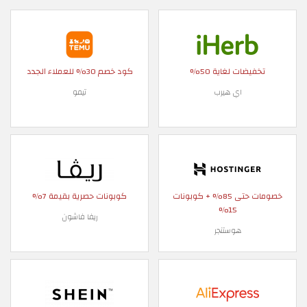
تخفيضات لغاية 50%
كود خصم 30% للعملاء الجدد
اي هيرب
تيمو
خصومات حتى 85% + كوبونات
كوبونات حصرية بقيمة 7%
15%
ريفا فاشون
هوستنجر