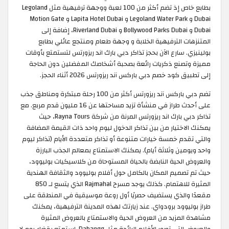
بطابع خاص إذ تضم أكثر من 100 لعبة ووجهة ترفيهية مثل Legoland
Dubai و Legoland Water Park و Lapita Hotel Dubai و Motion Gate
Dubai و Bollywood Parks Dubai و Riverland Dubai، إضافة إلى
المتنزهات الترفيهية الخلابة و وجهة طعام ومنتجع عائلي بطابع
بولينيزي. سارع الآن بحجز تذاكر دبي بارك اند ريزورتس لتستمتع بأوقات
مميزة وتصنع ذكريات رائعة بصحبة أشخاصك المفضلين دون الحاجة
إلى تطبيق كود خصم دبي باركس آند ريزورتس 2026 أثناء الحجز.
تضم دبي باركس آند ريزورتس أكثر من 100 رحلة مبتكرة ومناطق جذب
على أحدث طراز في منشأة تزيد مساحتها عن 16 مليون قدم مربع. مع
تذاكر دبي بارك اند ريزورتس المرنة من شركة Rayna Tours، حيث
يمكنك الاختيار من بين تذاكر الدخول ليوم واحد ذات القيمة المضافة
والتي تقدم خمسة خيارات متنوعة أو تذاكر متعددة الأيام (تذاكر ليوم
واحد ويومين وثلاثة أيام). يمكنك الاستمتاع بمعالم الجذب البارزة
والعروض الحية النابضة بالحياة المستوحاة من كلاسيكيات بوليوود،
حيث تم تصميم المكان بالكامل حول أفلام بوليوود والثقافة الهندية
المثيرة للاهتمام. كذلك يوجد مسرح Rajmahal الذي يتسع لـ 850
مقعدًا والذي يستضيف حصريًا أول روعة موسيقية في المنطقة على
طراز بوليوود برودواي. عند زيارتك لهذه المدينة الترفيهية، يمكنك
مشاهدة المزيد من العروض الحية والاستمتاع بالعروض المثيرة
والعروض التي تصور الأفلام الرائجة مثل Dabangg. استمتع بقضاء يوم لا