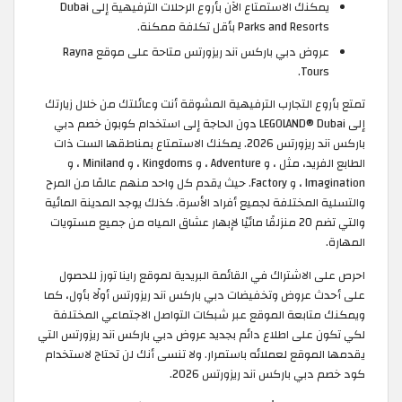
يمكنك الاستمتاع الآن بأروع الرحلات الترفيهية إلى Dubai
Parks and Resorts بأقل تكلفة ممكنة.
عروض دبي باركس آند ريزورتس متاحة على موقع Rayna
Tours.
تمتع بأروع التجارب الترفيهية المشوقة أنت وعائلتك من خلال زيارتك
إلى LEGOLAND® Dubai دون الحاجة إلى استخدام كوبون خصم دبي
باركس آند ريزورتس 2026. يمكنك الاستمتاع بمناطقها الست ذات
الطابع الفريد، مثل ، و Adventure ، و Kingdoms ، و Miniland ، و
Imagination ، و Factory. حيث يقدم كل واحد منهم عالمًا من المرح
والتسلية المختلفة لجميع أفراد الأسرة. كذلك يوجد المدينة المائية
والتي تضم 20 منزلقًا مائيًا لإبهار عشاق المياه من جميع مستويات
المهارة.
احرص على الاشتراك في القائمة البريدية لموقع راينا تورز للحصول
على أحدث عروض وتخفيضات دبي باركس آند ريزورتس أولًا بأول، كما
ويمكنك متابعة الموقع عبر شبكات التواصل الاجتماعي المختلفة
لكي تكون على اطلاع دائم بجديد عروض دبي باركس آند ريزورتس التي
يقدمها الموقع لعملائه باستمرار. ولا تنسى أنك لن تحتاج لاستخدام
كود خصم دبي باركس آند ريزورتس 2026.