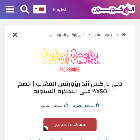
English
جميع المتاجر
دبي باركس آند ريزورتس
دبي باركس آند ريزورتس المغرب | خصم
50٪ على التذكرة السنوية
عروض مميزة
كوبون موثق
مشاهدة الكوبون