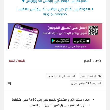
المتابعة إلى موقع دبي باركس آند ريزورتس
العودة إلى تذاكر دبي باركس آند ريزورتس المغرب |
خصومات جنونية
50٪ خصم
كوبون خصم
146
استخدام اليوم
اخر استخدام منذ
12 ساعة
اخر توفير
53.7 درهم مغربي
احجز رحلتك الآن واستمتع بخصم يصل إلى 50% على التذكرة
السنوية لموقع دبي باركس آند ريزورتس المميز.