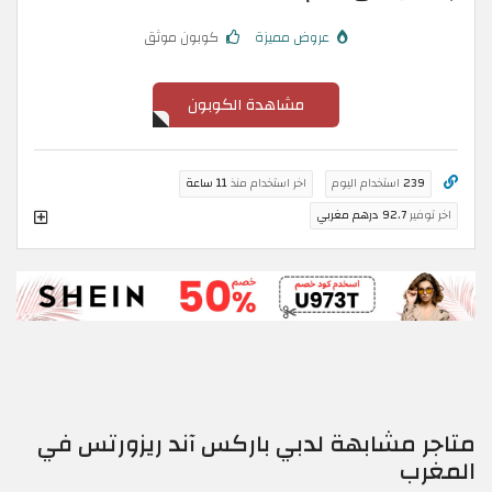
عروض مميزة
كوبون موثق
مشاهدة الكوبون
239
استخدام اليوم
اخر استخدام منذ
11 ساعة
اخر توفير
92.7 درهم مغربي
متاجر مشابهة لدبي باركس آند ريزورتس في
المغرب