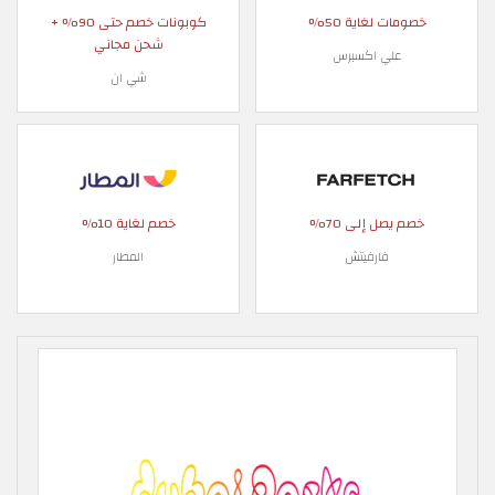
خصومات لغاية 50%
كوبونات خصم حتى 90% +
شحن مجاني
علي اكسبرس
شي ان
خصم يصل إلى 70%
خصم لغاية 10%
فارفيتش
المطار