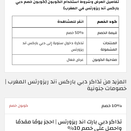
تفاصيل العرض وشروط استخدام الكوبون (كوبون خصم دبي
باركس آند ريزورتس في المغرب)
كود الخصم
انقر للمشاهدة
قيمة الخصم
50٪ خصم
المنتجات
تذكرة دخول سنوية إلى دبي باركس آند
المشمولة
ريزورتس
صلاحية الكوبون
عرض فعال
المزيد من تذاكر دبي باركس آند ريزورتس المغرب |
خصومات جنونية
10٪ خصم
كوبون خصم
تذاكر دبي بارك اند ريزورتس | احجز يومًا مقدمًا
واحصل على خصم 10٪