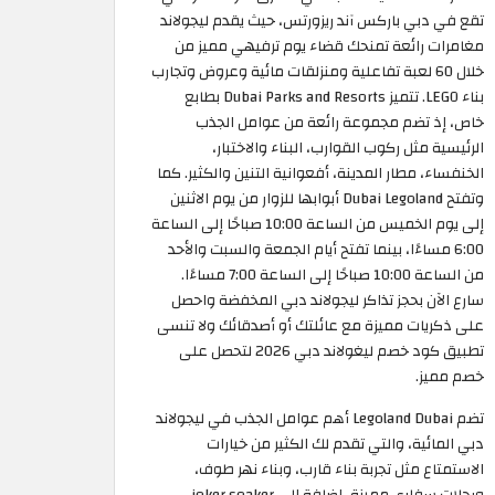
تقع في دبي باركس آند ريزورتس، حيث يقدم ليجولاند
مغامرات رائعة تمنحك قضاء يوم ترفيهي مميز من
خلال 60 لعبة تفاعلية ومنزلقات مائية وعروض وتجارب
بناء LEGO. تتميز Dubai Parks and Resorts بطابع
خاص، إذ تضم مجموعة رائعة من عوامل الجذب
الرئيسية مثل ركوب القوارب، البناء والاختبار،
الخنفساء، مطار المدينة، أفعوانية التنين والكثير. كما
وتفتح Dubai Legoland أبوابها للزوار من يوم الاثنين
إلى يوم الخميس من الساعة 10:00 صباحًا إلى الساعة
6:00 مساءًا، بينما تفتح أيام الجمعة والسبت والأحد
من الساعة 10:00 صباحًا إلى الساعة 7:00 مساءًا.
سارع الآن بحجز تذاكر ليجولاند دبي المخفضة واحصل
على ذكريات مميزة مع عائلتك أو أصدقائك ولا تنسى
تطبيق كود خصم ليغولاند دبي 2026 لتحصل على
خصم مميز.
تضم Legoland Dubai أهم عوامل الجذب في ليجولاند
دبي المائية، والتي تقدم لك الكثير من خيارات
الاستمتاع مثل تجربة بناء قارب، وبناء نهر طوف،
ورحلات سفاري مميزة، إضافة إلى joker soaker،