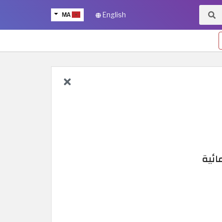
MA
English