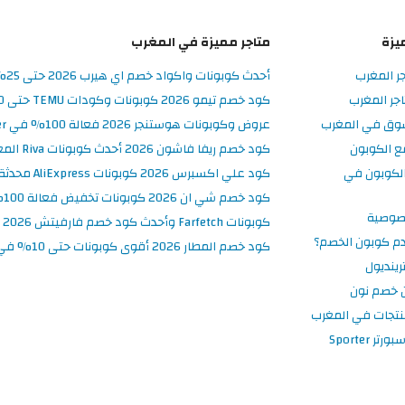
يزة
متاجر مميزة في المغرب
جر المغرب
أحدث كوبونات واكواد خصم اي هيرب 2026 حتى 25% في iHerb المغرب
جر المغرب
كود خصم تيمو 2026 كوبونات وكودات TEMU حتى 90% على الطلبات
سوق في المغرب
عروض وكوبونات هوستنجر 2026 فعالة 100% في Hostinger المغرب
ع الكوبون
كود خصم ريفا فاشون 2026 أحدث كوبونات Riva المغرب حتى 50%
لكوبون في
كود علي اكسبرس 2026 كوبونات AliExpress محدثة وفعالة حتى 50%
كود خصم شي ان 2026 كوبونات تخفيض فعالة 100% في SHEIN المغرب
صوصية
كوبونات Farfetch وأحدث كود خصم فارفيتش 2026
م كوبون الخصم؟
كود خصم المطار 2026 أقوى كوبونات حتى 10% في تطبيق Almatar
ينديول
 خصم نون
نتجات في المغرب
 Sporter