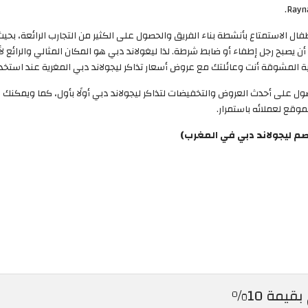
طفال الاستمتاع بأنشطة بناء الفريق والحصول على الكثير من التجارب الرائعة، 
 تجربة أن يصبح رجل إطفاء أو ضابط شرطة. لذا ليغولاند دبي هو المكان المثالي والرا
ة المشوقة أنت وعائلتك مع عروض أسعار تذاكر ليجولاند دبي المغرية عند استخدام ك
لحصول على أحدث العروض والتخفيضات لتذاكر ليجولاند دبي أولًا بأول، كما ويمكنك
قع لعملائه باستمرار. ​
م ليجولاند دبي في المغرب)
يمة 10%