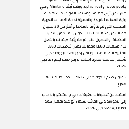
وwave pool، وsplash out. ويضم أيضًا Miniland وهي
عبارة عن أرض مغلقة ومكيفة الهواء، حيث يمكنك
رؤية المعالم الفريدة والمميزة لدولة الإمارات العربية
المتحدة التي تم بناؤها باستخدام أكثر من 20 مليون
قطعة من مكعبات LEGO. لخوض المزيد من التجارب
المذهلة، والحصول على فرصة رؤية كيف تم بالفعل
بناء مكعبات LEGO ومقابلة بعض شخصيات LEGO
المثيرة للاهتمام، سارع الآن بحجز تذاكر ليجولاند دبي
بأسعار مناسبة بمجرد استخدام رمز خصم ليغولاند دبي
2026.
كوبون خصم ليجولاند دبي 2026 | احجز رحلتك بسعر
مغري
استفد من تخفيضات ليغولاند دبي واستمتع بالذهاب
إلى ليجولاند دبي المائية بسعر رائع عند تفعيل كود
خصم ليغولاند دبي 2026.