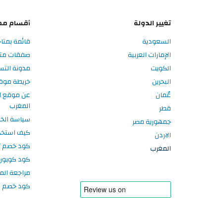
تغيير الدولة
أقسام مم
السعودية
قائمة بمتا
الإمارات العربية
صفقات متا
الكويت
مدونة الت
البحرين
خريطة موق
عُمان
عن موقع ا
المغرب
قطر
سياسة الخ
جمهورية مصر
كيف استخد
الاردن
كود خصم تر
المغرب
كود كوبون
مراجعة الم
كود خصم سبورتر