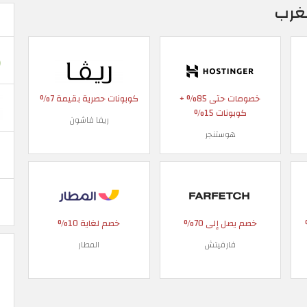
مغرب
خصومات حتى 85% +
كوبونات حصرية بقيمة 7%
كوبونات 15%
ريفا فاشون
هوستنجر
 90%
خصم يصل إلى 70%
خصم لغاية 10%
فارفيتش
المطار