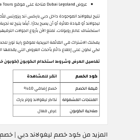
عروض Dubai Legoland متاحة على موقع Rayna Tours.
تتيح ليغولاند الموجودة داخل دبي باركس آند ريزورتس للأ
ليجولاند أو قيادة طائرة أو أن يصبح بحارًا. أيضًا يتيح له
استكشاف عالم روبوتات. تمتع الآن بأروع الجولات الترفيهي
يمكنك الاشتراك في القائمة البريدية لموقع راينا تورز ل
لكي تكون على إطلاع دائم بأحدث العروض التي يقدمها المو
تفاصيل العرض وشروط استخدام الكوبون (كوبون خص
كود الخصم
انقر للمشاهدة
قيمة الخصم
خصم إضافي 10٪
المنتجات المشمولة
تذاكر ليغولاند ووتر بارك
صلاحية الكوبون
عرض فعال
المزيد من كود خصم ليغولاند دبي | خصم بق