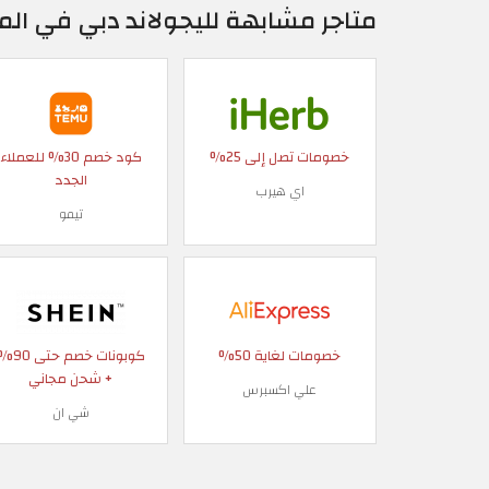
متاجر مشابهة لليجولاند دبي في ال
خصومات تصل إلى 25%
كود خصم 30% للعملاء
الجدد
اي هيرب
تيمو
خصومات لغاية 50%
كوبونات خصم حتى
+ شحن مجاني
علي اكسبرس
شي ان