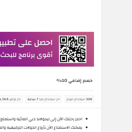
خصم إضافي 10٪
306
استخدام اليوم
اخر استخدام منذ
7 ساعة
اخر توفير
14.6 درهم مغربي
احجز رحلتك الآن إلى ليجولاند دبي المائية واستمتع
يمكنك الاستمتاع الآن بأروع الجولات الترفيهية والمائية إلى Dubai Legoland بأق