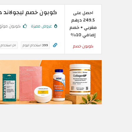
كوبون خصم ليجولاند دبي | خصم 
احصل على
249.5 درهم
عروض مميزة
كوبون موثق
مغربي + خصم
إضافي 10٪
399
استخدام اليوم
اخر استخدام
كوبون خصم