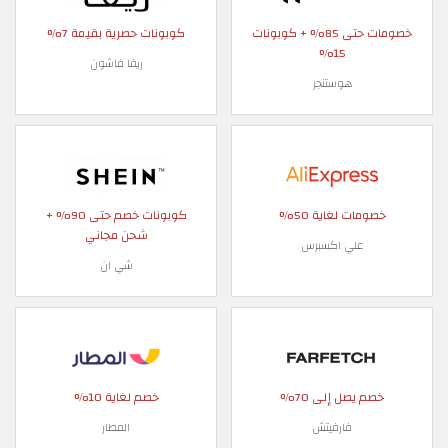
خصومات حتى 85% + كوبونات
كوبونات حصرية بقيمة 7%
15%
ريفا فاشون
هوستنجر
خصومات لغاية 50%
كوبونات خصم حتى 90% +
شحن مجاني
علي اكسبرس
شي ان
خصم يصل إلى 70%
خصم لغاية 10%
فارفيتش
المطار