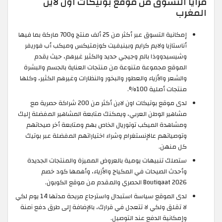
مزايا التسوق من موقع بوتيكات اون لاين
المغرب
إمكانية التسوق عبر أكثر من 25 ألف منتج و700 ماركة بما فيها
أناستازيا ولايم كرايم وبينيفيت كوزمتيكس وميكب أب فوريفر
وشيسيدووذا بالم وجيجي حديد والكثير غيرهم، حيث يقدم
الموقع مجموعة متنوعة من منتجات العناية بالجسم والبشرة
والشعر والأزياء والعطور والبخور والنظارات وغيرهم الكثير، وكلها
منتجات أصلية 100%.
لدى موقع بوتيكات اون لاين أكثر من 200 شراكة حصرية مع
مشاهير الوطن العربي، ويمكنك متابعة المشاهير المفضلة إليك
ومشاهدة الميكب توتوريال الخاص بهم ومتابعة أخر صيحاتهم
وتوصياتهم عالإنستغرام وشراء اختياراتهم المفضلة عبر بوتيك
كل منهن.
ستصلك تنبيهات يومية بالعروض المميزة والمنتجات الجديدة
وأحدث الصيحات في المكياج والأزياء، وأهمها كود خصم
Boutiqaat 2026 الحصري والمقدم من موقع الكوبون.
لدى الموقع سياسة استبدال واسترجاع مريحة مدتها 14 يوم لكي
لا تقلق ولكي لا تتعجل في قرارك، بالإضافة إلى طرق دفع آمنة
وإمكانية الدفع عند التوصيل.