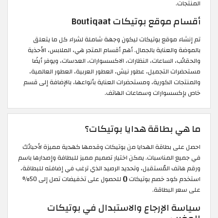
المنتجات.
أقسام موقع بوتيكات Boutiqaat
تم إنشاء موقع بوتيكات ليكون وجهة شاملة لشراء كل ما يتعلق
بالموضة والعناية بالجمال. أهم أقسام المتجر هي، الملابس، الأحذية
والحقائب، الساعات، النظارات، الاكسسوارات، العدسات، ويوفر أيضًا
مستحضرات التجميل، عطور نيش، العطور العربية، العطور العالمية،
والمنتجات الكورية، ومستحضرات العناية بأنواعها، بالإضافة إلى قسم
خاص بإكسسوارات وسماعات الهاتف.
ما هي بطاقة هدايا بوتيكات؟
احصل على بطاقة الهدايا من بوتيكات وقدمها كهدية مميزة لأحبائك
في جميع المناسبات. يمكن اختيار تصميم مميز للبطافة وإصدارها باسم
ورقم هاتف المُستقبل، وتحديد الرصيد الذي ترغب في إضافته للبطاقة،
استخدم كود خصم بوتيكات
()
للحصول على تخفيضات تصل إلى 50%
على سعر البطاقة.
سياسة الإرجاع والاستبدال في بوتيكات