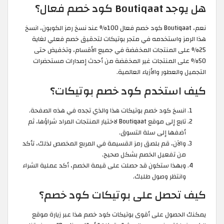
هل يوجد Boutiqaat كود خصم فعال؟
نعم، Boutiqaat كود خصم فعال 100% عند نسخ رمز الكوبون، انسخ
هذا الرمز واستخدمه في متجر بوتيكات لتحقيق خصم فعلي لغاية
25% على المنتجات المخفضة في جميع الأقسام، وتخفيض حتى
50% على المنتجات غير المخفضة من أحدث إصدارات مستحضرات
التجميل والعطور والأزياء العالمية.
كيف استخدم كود خصم بوتيكات؟
انسخ كود خصم بوتيكات هذا والذي تجده في هذه الصفحة.
تابع إلى موقع Boutiqaat لاختيار المنتجات المراد شراؤها، ثم
أضفها إلى سلة التسوق.
والآن، قم بلصق رمز القسيمة في المربع المخصص لذلك، تأكد
من تفعيل الخصم بشكل صحيح.
وبهذا ستكون قد حصلت على قيمة الخصم، أكد عملية الشراء
وانتظر وصول طلبك.
كيف تحصل على بوتيكات كود خصم؟
يمكنك الحصول على أقوى بوتيكات كود خصم هذا عبر زيارة موقع