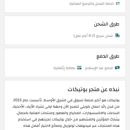
خدمة التبديل والترجيع المجانية
طرق الشحن
شحن سريع (2-4 أيام عمل)
طرق الدفع
الدفع عند الإستلام
بطاقة إئتمانية
نبذه عن متجر بوتيكات
بوتيكات هو أكبر منصة تسوق في الشرق الأوسط. تأسست عام 2015
من قبل رائد اعمال كويتي لتصبح الآن وجهة اولى لشراء الأزياء، الأحذية،
الساعات والاكسسوارات، المكياج والعطور ومنتحات العناية بالجمال.
يشارك المؤثرين والمشاهير من خلال بوتيكات تجربتهم في استخدم
هذه المنتجات عبر فيديوهات توتوريال ونصائح لاختيار أفضل هذه