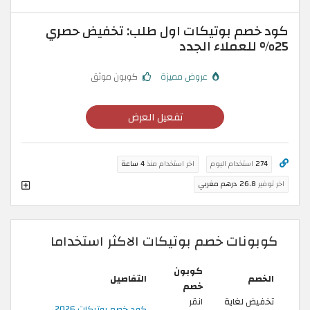
كود خصم بوتيكات اول طلب: تخفيض حصري
25% للعملاء الجدد
عروض مميزة
كوبون موثق
تفعيل العرض
274
استخدام اليوم
اخر استخدام منذ
4 ساعة
اخر توفير
26.8 درهم مغربي
كوبونات خصم بوتيكات الاكثر استخداما
كوبون
الخصم
التفاصيل
خصم
تخفيض لغاية
انقر
كود خصم بوتيكات 2026