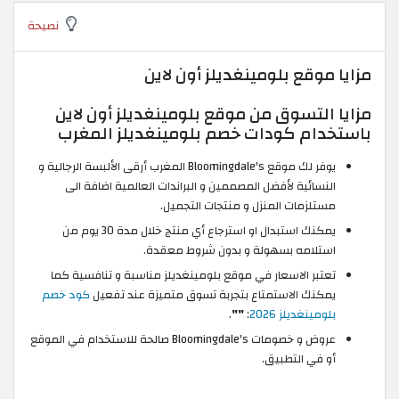
نصيحة
مزايا موقع بلومينغديلز أون لاين
مزايا التسوق من موقع بلومينغديلز أون لاين
باستخدام كودات خصم بلومينغديلز المغرب
يوفر لك موقع Bloomingdale's المغرب أرقى الألبسة الرجالية و
النسائية لأفضل المصممين و البراندات العالمية اضافة الى
مستلزمات المنزل و منتجات التجميل.
يمكنك استبدال او استرجاع أي منتج خلال مدة 30 يوم من
استلامه بسهولة و بدون شروط معقدة.
تعتبر الاسعار في موقع بلومينغديلز مناسبة و تنافسية كما
يمكنك الاستمتاع بتجربة تسوق متميزة عند تفعيل
كود خصم
بلومينغديلز 2026
:
""
.
عروض و خصومات Bloomingdale's صالحة للاستخدام في الموقع
أو في التطبيق.