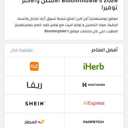
Bloomindale's 2026 الافضل والاكثر
توفيرا
موقع بلومينغديلز أون لاين: تمتع بتجربة تسوق أزياء للرجال والنساء
الراقية, مواد التجميل و لوازم البيت مع توفير كود خصم بلومينغديلز
المغرب على كل منتجات موقع Bloomingdale's
أفضل المتاجر
مشاهدة الكل