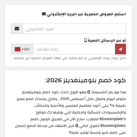
استلم العروض الحصرية عبر البريد الإلكتروني
أو عبر الرسائل النصية
+212
ادخل عنوان بريدك الإلكتروني او رقم هاتفك حتى تصلك العروض الحصرية حين صدورها
كود خصم بلومينغديلز 2026:
هذا هو رمز القسيمة:
()
وهو اقوى احدث كود خصم بلومينغديلز
متوفر اليوم وفعال خلال أغسطس 2026 ، والذي يمنحك خصم مميز
بقيمة % على أجود تصاميم الملابس والأحذية والحقائب
والإكسسوارات النسائية والرجالية التي يوفرها لك موقع
Bloomingdale's المغرب. سارع الآن في تطبيق كوبون خصم
Bloomingdales القوي التالي
()
قبل الانتهاء من مرحلة الدفع لتحصل
على خصم كبير ونسبة توفير عالية!!