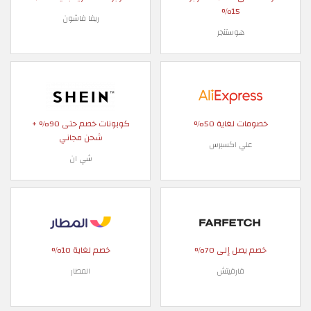
15%
ريفا فاشون
هوستنجر
خصومات لغاية 50%
كوبونات خصم حتى 90% +
شحن مجاني
علي اكسبرس
شي ان
خصم يصل إلى 70%
خصم لغاية 10%
فارفيتش
المطار