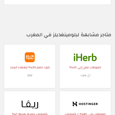
متاجر مشابهة لبلومينغديلز في المغرب
خصومات تصل إلى 25%
كود خصم 30% للعملاء الجدد
اي هيرب
تيمو
خصومات حتى 85% + كوبونات
كوبونات حصرية بقيمة 7%