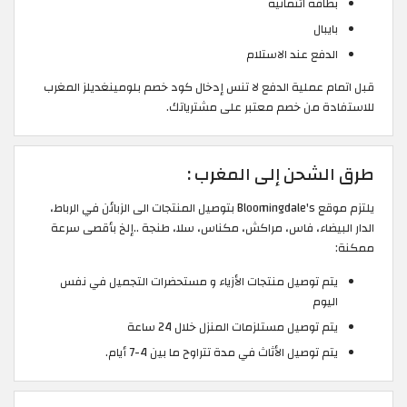
بطاقة ائتمانية
بايبال
الدفع عند الاستلام
قبل اتمام عملية الدفع لا تنس إدخال كود خصم بلومينغديلز المغرب
للاستفادة من خصم معتبر على مشترياتك.
طرق الشحن إلى المغرب :
يلتزم موقع Bloomingdale's بتوصيل المنتجات الى الزبائن في الرباط،
الدار البيضاء، فاس، مراكش، مكناس، سلا، طنجة ..إلخ بأقصى سرعة
ممكنة:
يتم توصيل منتجات الأزياء و مستحضرات التجميل في نفس
اليوم
يتم توصيل مستلزمات المنزل خلال 24 ساعة
يتم توصيل الأثاث في مدة تتراوح ما بين 4-7 أيام.