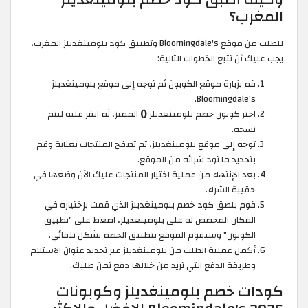
المغرب؟
للطلب من موقع Bloomingdale's وتطبيق كود بلومينغديلز المغرب،
يجب عليك أن تتبع الخطوات التالية:
قم بزيارة موقع الكوبون ثم توجه إلى موقع بلومينغديلز
Bloomingdale's.
اختر كوبون خصم بلومينغديلز
()
المميز، ثم انقر عليه ليتم
نسخه.
توجه إلى موقع بلومينغديلز، ثم تصفح المنتجات بعناية وقم
بتحديد ما تود شرائه من الموقع.
بعد الإنتهاء من عملية اختيار المنتجات عليك الآن وضعها في
حقيبة الشراء.
قوم بلصق كود خصم بلومينغديلز الذي قمت بإختياره في
المكان المخصص له على بلومينغديلز، اضغط على "تطبيق
الكوبون" وسيقوم الموقع بتطبيق الخصم بشكل تلقائي.
أكمل عملية الطلب من بلومينغديلز عبر تحديد عنوان الاستلام
وطريقة الدفع التي تريد من خلالها دفع ثمن طلبك.
كودات خصم بلومينغديلز وكوبونات