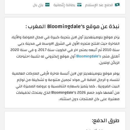
الدفع عند الإستلام
بطاقة إئتمانية
باي بال
نبذة عن موقع Bloomingdale's المغرب :
يزخر موقع بلومينغديلز أون لاين بتجربة كبيرة في مجال الموضة والأزياء
الفاخرة حيث افتتح متجره الأول في الشرق الاوسط في مدينة دبي
سنة 2010 ثم أتبعه بمتجر اخر في الكويت سنة 2017. و في سنة 2020
أطلق متجر
Bloomingdale's
أول موقع إلكتروني له لتلبية احتياجات
الزبائن اونلاين.
يوفر موقع بلومينغديلز اون لاين ألبسة فاخرة لأرقى الماركات العالمية
للنساء و الرجال اضافة الى مواد تجميل متنوعة و تشكيلة من لوازم
البيت الضرورية , كما يتميز باسعاره التنافسية و عروضه المميزة التي
من أهمها كود خصم Bloomingdale's 2026 الذي يمنحك تخفيضات
معتبرة على كل المنتجات دون استثناء.
طرق الدفع: