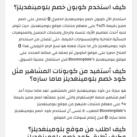
كيف استخدم كوبون خصم بلومينغديلز؟
استخدم الآن كوبون خصم بلومينغديلز الحصري
()
لتحصل على خصم
مميز بقيمة 25% على معظم منتجات موقع بلومينغديلز، حيث تتوفر
لديه أحدث تصاميم الأزياء للنساء والرجال ومنتجات التجميل والمجوهرات
النسائية الفاخرة والإكسسوارات القيمة، حتى تتمكن من استخدام
كود بلومينغديلز كل ما عليك فعله هو نسخ الرمز الترويجي هذا:
()
المتاح حصريا على موقع الكوبون ثم لصقه في مكانه المحدد على
موقع بلومينغديلز Bloomingdale's قبل استكمال عملية التسوق.
كيف أستفيد من كوبونات المشاهير مثل
كود خصم بلومينغديلز ماما ساره؟
هو عبارة عن كود بلومينغديلز خاص بالمشاهير، تعد ماما ساره أحد
أهم مشاهير منصة الإنستغرام والتي تمنح عملائها خصم مميز بقيمة
% على معظم منتجات طلبهم من موقع بلومينغديلز
Bloomingdale's المغرب. لا تنسى أن تستخدم كود خصم بلومينغديلز
ماما ساره:
()
قبل إتمام تسوقك من الموقع.
كيف اطلب من موقع بلومينغديلز؟
وكيف أطبق كود خصم بلومينغديلز