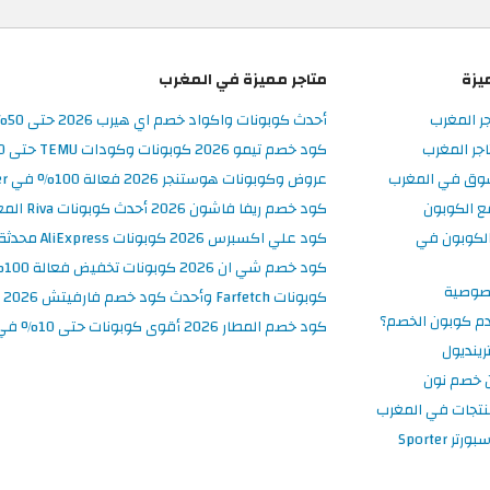
يزة
متاجر مميزة في المغرب
جر المغرب
أحدث كوبونات واكواد خصم اي هيرب 2026 حتى 50% في iHerb المغرب
جر المغرب
كود خصم تيمو 2026 كوبونات وكودات TEMU حتى 90% على الطلبات
سوق في المغرب
عروض وكوبونات هوستنجر 2026 فعالة 100% في Hostinger المغرب
ع الكوبون
كود خصم ريفا فاشون 2026 أحدث كوبونات Riva المغرب حتى 50%
لكوبون في
كود علي اكسبرس 2026 كوبونات AliExpress محدثة وفعالة حتى 50%
كود خصم شي ان 2026 كوبونات تخفيض فعالة 100% في SHEIN المغرب
صوصية
كوبونات Farfetch وأحدث كود خصم فارفيتش 2026
م كوبون الخصم؟
كود خصم المطار 2026 أقوى كوبونات حتى 10% في تطبيق Almatar
ينديول
 خصم نون
نتجات في المغرب
 Sporter