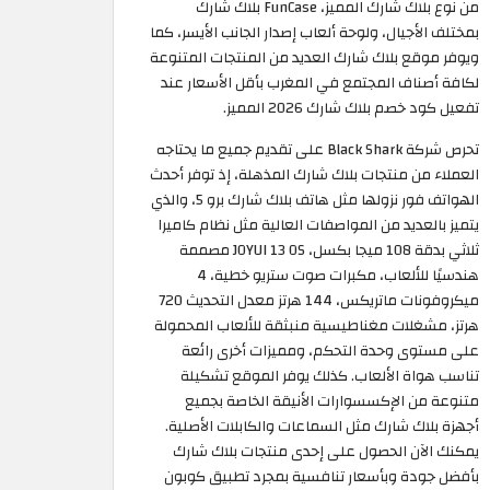
من نوع بلاك شارك المميز، FunCase بلاك شارك
بمختلف الأجيال، ولوحة ألعاب إصدار الجانب الأيسر، كما
ويوفر موقع بلاك شارك العديد من المنتجات المتنوعة
لكافة أصناف المجتمع في المغرب بأقل الأسعار عند
تفعيل كود خصم بلاك شارك 2026 المميز.
تحرص شركة Black Shark على تقديم جميع ما يحتاجه
العملاء من منتجات بلاك شارك المذهلة، إذ توفر أحدث
الهواتف فور نزولها مثل هاتف بلاك شارك برو 5، والذي
يتميز بالعديد من المواصفات العالية مثل نظام كاميرا
ثلاثي بدقة 108 ميجا بكسل، JOYUI 13 OS مصممة
هندسيًا للألعاب، مكبرات صوت ستريو خطية، 4
ميكروفونات ماتريكس، 144 هرتز معدل التحديث 720
هرتز، مشغلات مغناطيسية منبثقة للألعاب المحمولة
على مستوى وحدة التحكم، ومميزات أخرى رائعة
تناسب هواة الألعاب. كذلك يوفر الموقع تشكيلة
متنوعة من الإكسسوارات الأنيقة الخاصة بجميع
أجهزة بلاك شارك مثل السماعات والكابلات الأصلية.
يمكنك الآن الحصول على إحدى منتجات بلاك شارك
بأفضل جودة وبأسعار تنافسية بمجرد تطبيق كوبون