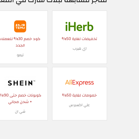
تخفيضات لغاية 50%
كود خصم 30% للعملاء
الجدد
اي هيرب
تيمو
خصومات لغاية 50%
كوبونات خصم حتى
+ شحن مجاني
علي اكسبرس
شي ان