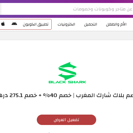
الأم والطفل
التجميل
الكترونيات
تطبيق الكوبون
شارك المغرب | خصم 40% + خصم 275.1 درهم مغربي
تفعيل العرض