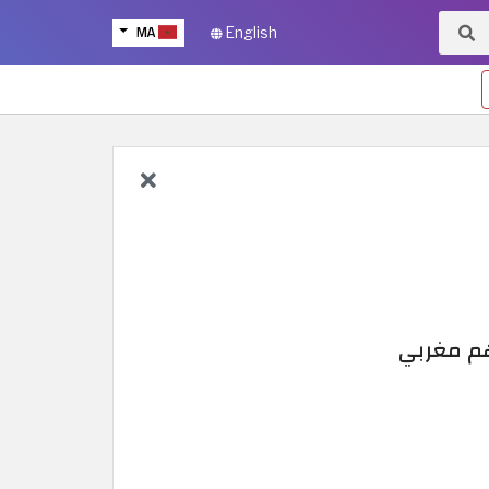
MA
English