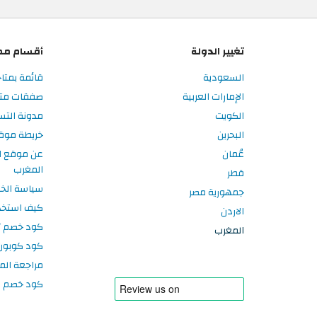
تغيير الدولة
أقسام مم
السعودية
قائمة بمتا
الإمارات العربية
صفقات متا
الكويت
مدونة الت
البحرين
خريطة موق
عُمان
عن موقع ا
المغرب
قطر
سياسة الخ
جمهورية مصر
كيف استخد
الاردن
كود خصم تر
المغرب
كود كوبون
مراجعة الم
كود خصم سبورتر