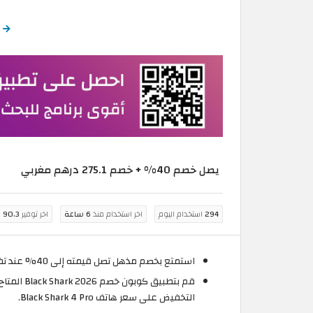
ا
يصل خصم 40% + خصم 275.1 درهم مغربي
294
استخدام اليوم
اخر استخدام منذ
6 ساعة
اخر توفير
90.3 درهم مغربي
استمتع بخصم مذهل تصل قيمته إلى 40% عند تفعيل كوبون خصم بلاك شارك 2026 والذي يتم تطبيقه بشكل تلقائي على صفحة الدفع قبل إتمام الطلب.
قم بتطبي
التخفيض على سعر هاتف Black Shark 4 Pro.