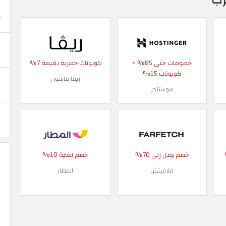
خصومات حتى 85% +
كوبونات حصرية بقيمة 7%
كوبونات 15%
ريفا فاشون
هوستنجر
 90%
خصم يصل إلى 70%
خصم لغاية 10%
فارفيتش
المطار