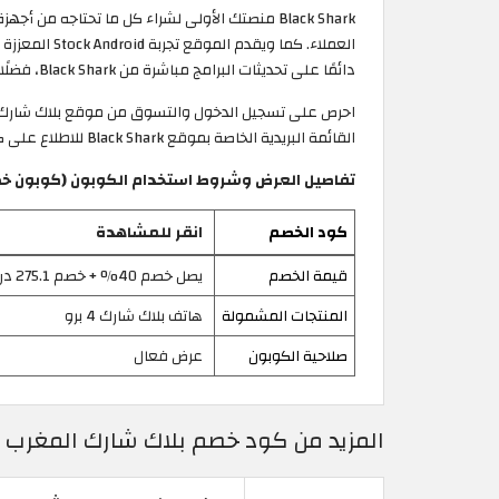
Black Shark منصتك الأولى لشراء كل ما تحتاجه
العملاء. كم
دائمًا على تحديثات البرامج مباشرة من Black Shark، فضلًا عن المميزات الكثيرة التي يقدمها الموقع لعملائه باستمرار، ولا تنسى استخدام كود خصم Black Shark 2026 قبل عملية الدفع.
احرص على تسجيل الدخول والتسوق من موقع بلاك شارك عبر
القائمة البريدية الخاصة بموقع Black Shark للاطلاع على كافة العروض والخصومات المتاحة أولًا بأول.
تفاصيل العرض وشروط استخدام الكوبون (كوبون خصم بلاك شارك |
كود الخصم
انقر للمشاهدة
قيمة الخصم
يصل خصم 40% + خصم 275.1 درهم مغربي
المنتجات المشمولة
هاتف بلاك شارك 4 برو
صلاحية الكوبون
عرض فعال
المزيد من كود خصم بلاك شارك المغرب | خصومات Shark