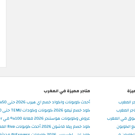
يزة
متاجر مميزة في المغرب
جر المغرب
أحدث كوبونات واكواد خصم اي هيرب 2026 حتى 50% في iHerb المغرب
جر المغرب
كود خصم تيمو 2026 كوبونات وكودات TEMU حتى 90% على الطلبات
سوق في المغرب
عروض وكوبونات هوستنجر 2026 فعالة 100% في Hostinger المغرب
ع الكوبون
كود خصم ريفا فاشون 2026 أحدث كوبونات Riva المغرب حتى 50%
لكوبون في
كود علي اكسبرس 2026 كوبونات AliExpress محدثة وفعالة حتى 50%