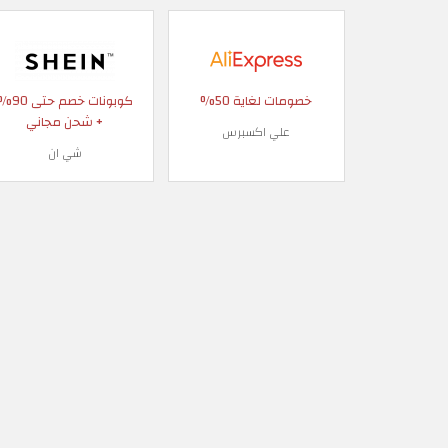
خصومات لغاية 50%
كوبونات خصم حتى
+ شحن مجاني
علي اكسبرس
شي ان