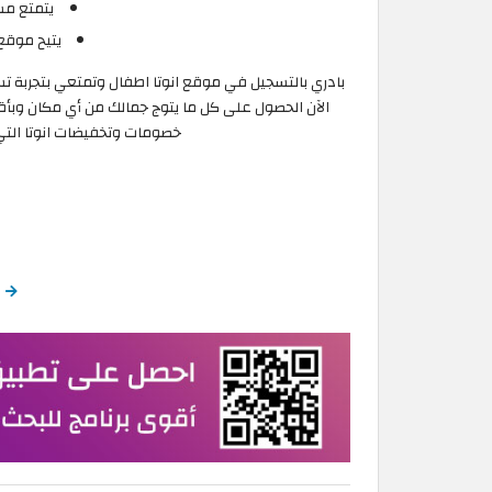
يتمتع مس
يتيح موقع Anotah خدمة تتبع الطلبية والتي تمكن العملاء من تتبع طلبياتهم لحظة لحين وصو
بادري بالتسجيل في موقع انوتا اطفال وتمتعي بتجربة تس
خصومات وتخفيضات انوتا التي تصل إلى 75% على كافة المنتجات المعروضة بالموقع، وكوني في أمان 
ا