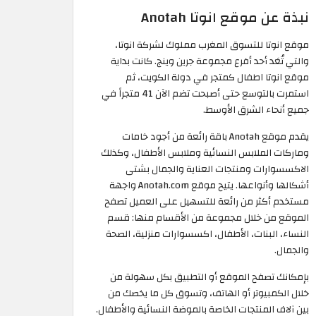
نبذة عن موقع انوتا Anotah
موقع انوتا للتسوق المغرب مملوك لشركة انوتا،
والتي تُعَد أحد أفرع مجموعة جرين وينج. كانت بداية
موقع انوتا اطفال كمتجر في دولة الكويت، ثم
استمرت بالتوسع حتى أصبحت تضم الآن 41 متجراً في
جميع أنحاء الشرق الأوسط.
يقدم موقع Anotah باقة رائعة من أجود خامات
وماركات الملابس النسائية وملابس الأطفال، وكذلك
الاكسسوارات ومنتجات العناية والجمال بشتى
أشكالها وأنواعها. يتيح موقع Anotah.com واجهة
مستخدم أكثر من رائعة للتسهيل على العميل تصفح
الموقع من خلال مجموعة من الأقسام منها: قسم
النساء، البنات، الأطفال، اكسسوارات منزلية، الصحة
والجمال.
بإمكانك تصفح الموقع أو التطبيق بكل سهولة من
خلال الكمبيوتر أو الهاتف، وتسوق كل ما يخصك من
بين آلاف المنتجات الخاصة بالموضة النسائية والأطفال.