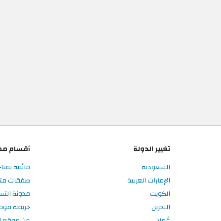
تغيير الدولة
أقسام مم
السعودية
قائمة بمتا
الإمارات العربية
صفقات متا
الكويت
مدونة الت
البحرين
خريطة موق
عُمان
عن موقع ا